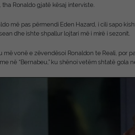
, tha Ronaldo gjatë kësaj interviste.
ldo më pas përmendi Eden Hazard, i cili sapo kisht
ean dhe ishte shpallur lojtari më i mirë i sezonit.
u më vonë e zëvendësoi Ronaldon te Reali, por p
ime në “Bernabeu,” ku shënoi vetëm shtatë gola në