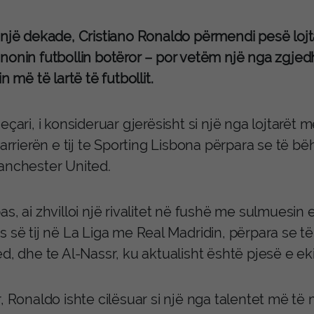
 një dekade, Cristiano Ronaldo përmendi pesë loj
onin futbollin botëror – por vetëm një nga zgjedh
in më të lartë të futbollit.
eçari, i konsideruar gjerësisht si një nga lojtarët
karrierën e tij te Sporting Lisbona përpara se të b
anchester United.
s, ai zhvilloi një rivalitet në fushë me sulmuesin 
 së tij në La Liga me Real Madridin, përpara se të 
d, dhe te Al-Nassr, ku aktualisht është pjesë e eki
, Ronaldo ishte cilësuar si një nga talentet më të m