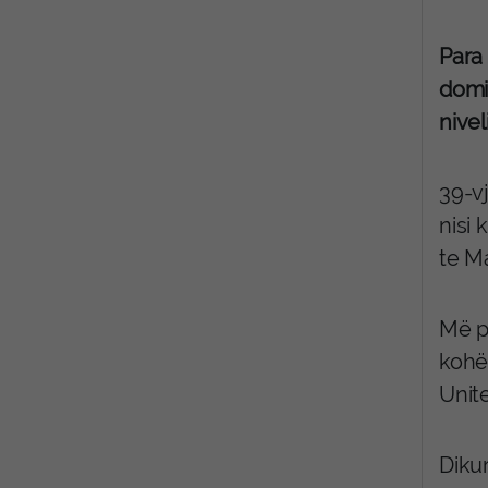
Para
domin
nivel
39-vj
nisi 
te M
Më pa
kohës
Unite
Dikur