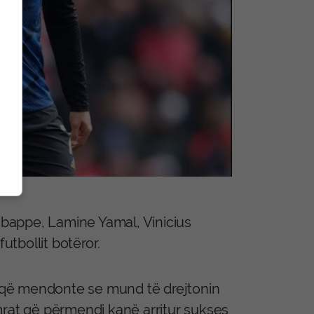
 Mbappe, Lamine Yamal, Vinicius
utbollit botëror.
ët që mendonte se mund të drejtonin
mrat që përmendi kanë arritur sukses