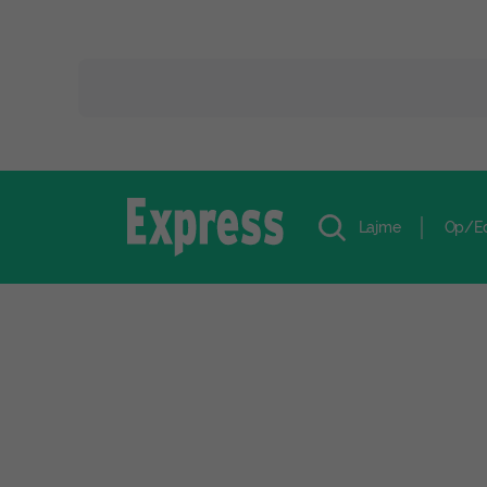
Lajme
Op/E