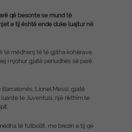
tarë që besonte se mund të
jet e tij është ende duke luajtur në
 më të mëdhenj të të gjitha kohërave,
ëhej i njohur gjatë periudhës së parë
e Barcelonës, Lionel Messi, gjatë
luante te Juventusi, një rikthim te
pit.
ëdha të futbollit, me brezin e tij që