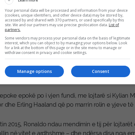
Learn more
Your personal data will be processed and information from your device
(cookies, unique identifiers, and other device data) may be stored by,
accessed by and shared with 370 partners, or used specifically by this
site. We and our partners may use precise geolocation data.
List of
partners.
Some vendors may process your personal data on the basis of legitimate
interest, which you can object to by managing your options below. Look
for a link at the bottom of this page or in the site menu to manage or
withdraw consent in privacy and cookie settings.
Manage options
Consent
 epoke epokë po i vjen fundi, me lojtarë si Kylian
r dhe Erling Haaland që po marrin rolin e yjeve të f
itin 2015, Ronaldo ndau mendimin e tij për lojtar
ollin në vitet e ardhshme – dhe ndërsa disa nga e