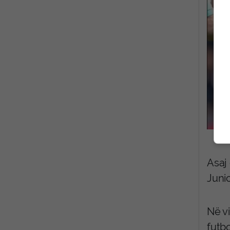
Asaj
Junio
Në v
futb