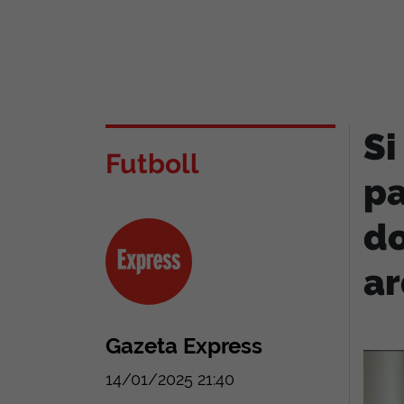
Si
Futboll
pa
do
a
Gazeta Express
14/01/2025 21:40