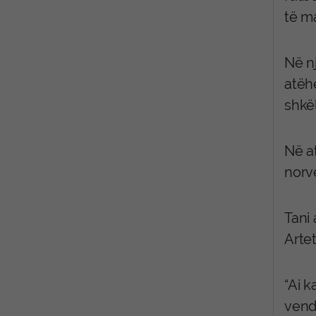
të ma
Në nj
atëh
shkë
Në a
norv
Tani 
Artet
“Ai k
vend