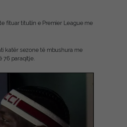
e fituar titullin e Premier League me
ati katër sezone të mbushura me
 76 paraqitje.