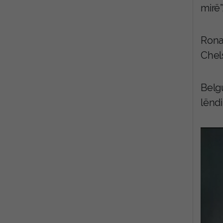
mirë”
Rona
Chels
Belg
lënd