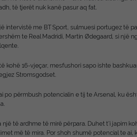
dh, të tjerët nuk kanë pasur aq fat.
ë intervistë me BT Sport, sulmuesi portugez të par
ershëm te Real Madridi, Martin Ødegaard, si një ng
lqente.
të kohë 16-vjeçar, mesfushori sapo ishte bashkua
egjez Stromsgodset.
ai po përmbush potencialin e tij te Arsenal, ku ësht
a.
a një të ardhme të mirë përpara. Duhet t’i japim 
imet më të mira. Por shoh shumë potencial te ai,