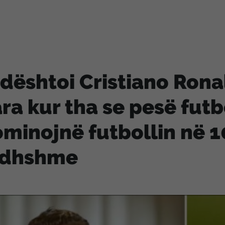
 dështoi Cristiano Rona
ra kur tha se pesë futb
minojnë futbollin në 10
rdhshme