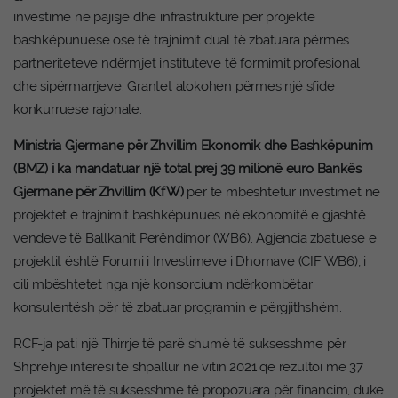
investime në pajisje dhe infrastrukturë për projekte
bashkëpunuese ose të trajnimit dual të zbatuara përmes
partneriteteve ndërmjet instituteve të formimit profesional
dhe sipërmarrjeve. Grantet alokohen përmes një sfide
konkurruese rajonale.
Ministria Gjermane për Zhvillim Ekonomik dhe Bashkëpunim
(BMZ) i ka mandatuar një total prej 39 milionë euro Bankës
Gjermane për Zhvillim (KfW)
për të mbështetur investimet në
projektet e trajnimit bashkëpunues në ekonomitë e gjashtë
vendeve të Ballkanit Perëndimor (WB6). Agjencia zbatuese e
projektit është Forumi i Investimeve i Dhomave (CIF WB6), i
cili mbështetet nga një konsorcium ndërkombëtar
konsulentësh për të zbatuar programin e përgjithshëm.
RCF-ja pati një Thirrje të parë shumë të suksesshme për
Shprehje interesi të shpallur në vitin 2021 që rezultoi me 37
projektet më të suksesshme të propozuara për financim, duke