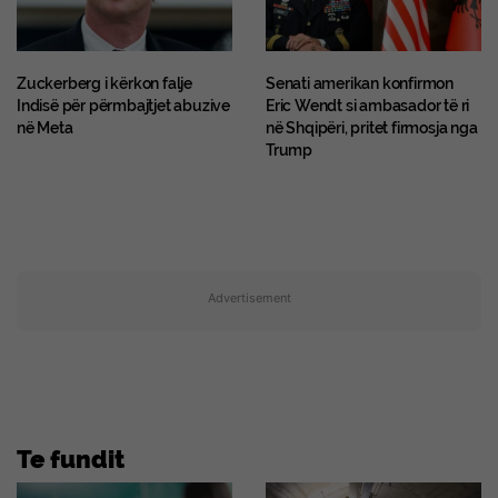
Zuckerberg i kërkon falje
Senati amerikan konfirmon
Indisë për përmbajtjet abuzive
Eric Wendt si ambasador të ri
në Meta
në Shqipëri, pritet firmosja nga
Trump
Advertisement
Te fundit