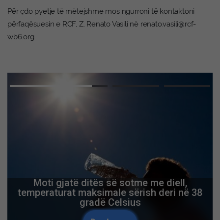
Për çdo pyetje të mëtejshme mos ngurroni të kontaktoni
përfaqësuesin e RCF, Z. Renato Vasili në
renato.vasili@rcf-
wb6.org
Moti gjatë ditës së sotme me diell,
temperaturat maksimale sërish deri në 38
gradë Celsius