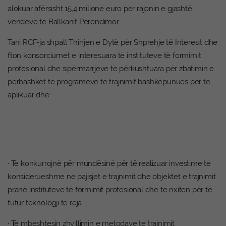
alokuar afërsisht 15,4 milionë euro për rajonin e gjashtë
vendeve të Ballkanit Perëndimor.
Tani RCF-ja shpall Thirrjen e Dytë për Shprehje të Interesit dhe
fton konsorciumet e interesuara të instituteve të formimit
profesional dhe sipërmarrjeve të përkushtuara për zbatimin e
përbashkët të programeve të trajnimit bashkëpunues për të
aplikuar dhe:
· Të konkurrojnë për mundësinë për të realizuar investime të
konsiderueshme në pajisjet e trajnimit dhe objektet e trajnimit
pranë instituteve të formimit profesional dhe të nxiten për të
futur teknologji të reja
· Të mbështesin zhvillimin e metodave të trajnimit