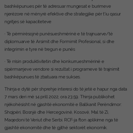
bashkëpunues për të adresuar mungesat e burimeve
njerëzore në mënyrë efektive dhe strategjike për t’iu qasur
ngritjes së kapaciteteve
· Të përmirësojnë punësueshmërinë e të trajnuarve/të
diplomuarve të Arsimit dhe Formimit Profesional, si dhe
integrimin e tyre në tregun e punës
· Të rrisin produktivitetin dhe konkurrueshmërinë e
sipërmarrjeve vendore si rezultat i programeve të trajnimit
bashkëpunues të zbatuara me sukses.
Thirrja e dytë për shprehje interesi do të jetë e hapur nga data
7 mars deri më 14 prill 2022, ora 23:59. Thirrja publikohet
njëkohësisht në gjashtë ekonomitë e Ballkanit Perëndimor:
Shqipëri, Bosnjë dhe Hercegovinë, Kosovë, Mal të Zi,
Maqedoni të Veriut dhe Serbi. RCF-ja fton aplikime nga të
gjashtë ekonomitë dhe të gjithë sektorët ekonomik.