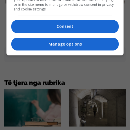
or in the site menu to manage or withdraw consent in privacy
If Looks Could Kill, These
Scientists Happened Upon
and cookie settings.
Women Would Be On Top
The Most Terrifying
Discovery
Brainberries
Brainberries
Consent
Manage options
Advertisement
Të tjera nga rubrika