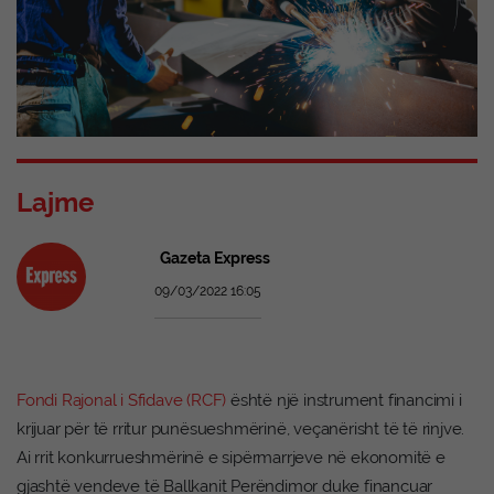
Lajme
Gazeta Express
09/03/2022 16:05
Fondi Rajonal i Sfidave (RCF)
është një instrument financimi i
krijuar për të rritur punësueshmërinë, veçanërisht të të rinjve.
Ai rrit konkurrueshmërinë e sipërmarrjeve në ekonomitë e
gjashtë vendeve të Ballkanit Perëndimor duke financuar