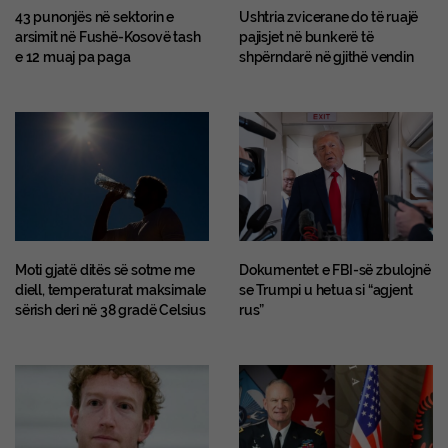
43 punonjës në sektorin e
Ushtria zvicerane do të ruajë
arsimit në Fushë-Kosovë tash
pajisjet në bunkerë të
e 12 muaj pa paga
shpërndarë në gjithë vendin
Moti gjatë ditës së sotme me
Dokumentet e FBI-së zbulojnë
diell, temperaturat maksimale
se Trumpi u hetua si “agjent
sërish deri në 38 gradë Celsius
rus”