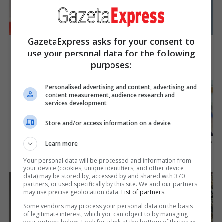
GazetaExpress asks for your consent to
The 10 Most Stunning
2025’s Most Impactful
Women From Lebanon -
Celebrity Farewells
use your personal data for the following
Who Is Your Favorite?
purposes:
Brainberries
Brainberries
Personalised advertising and content, advertising and
Take A Look At Demi
content measurement, audience research and
Moore's Most Iconic And
services development
Provocative Roles
Brainberries
Store and/or access information on a device
These Actors Didn't Want To
Learn more
Share The Spotlight
Your personal data will be processed and information from
Brainberries
your device (cookies, unique identifiers, and other device
data) may be stored by, accessed by and shared with 370
partners, or used specifically by this site. We and our partners
may use precise geolocation data.
List of partners.
Some vendors may process your personal data on the basis
of legitimate interest, which you can object to by managing
your options below. Look for a link at the bottom of this page