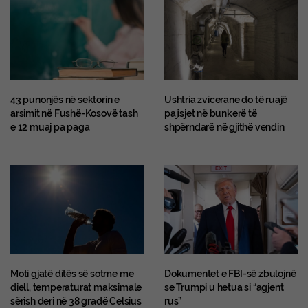
43 punonjës në sektorin e
Ushtria zvicerane do të ruajë
arsimit në Fushë-Kosovë tash
pajisjet në bunkerë të
e 12 muaj pa paga
shpërndarë në gjithë vendin
Moti gjatë ditës së sotme me
Dokumentet e FBI-së zbulojnë
diell, temperaturat maksimale
se Trumpi u hetua si “agjent
sërish deri në 38 gradë Celsius
rus”