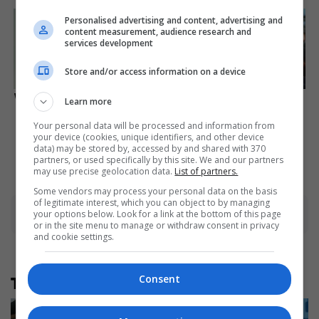
Personalised advertising and content, advertising and
content measurement, audience research and
services development
Store and/or access information on a device
Who Will Take On The Iconic
Unleashing Her Passion:
Learn more
Role Next? Bond Casting
Demi Moore's 8 Sultriest
Rumors
Movie Roles!
Your personal data will be processed and information from
your device (cookies, unique identifiers, and other device
Brainberries
Brainberries
data) may be stored by, accessed by and shared with 370
partners, or used specifically by this site. We and our partners
may use precise geolocation data.
List of partners.
Some vendors may process your personal data on the basis
of legitimate interest, which you can object to by managing
Advertisement
your options below. Look for a link at the bottom of this page
or in the site menu to manage or withdraw consent in privacy
and cookie settings.
Të tjera nga rubrika
Consent