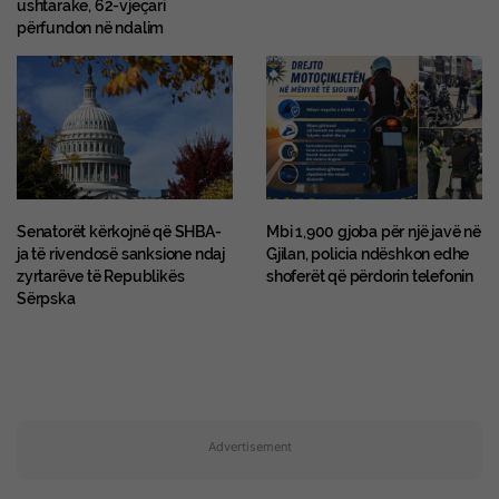
ushtarake, 62-vjeçari
përfundon në ndalim
Senatorët kërkojnë që SHBA-
Mbi 1,900 gjoba për një javë në
ja të rivendosë sanksione ndaj
Gjilan, policia ndëshkon edhe
zyrtarëve të Republikës
shoferët që përdorin telefonin
Sërpska
Advertisement