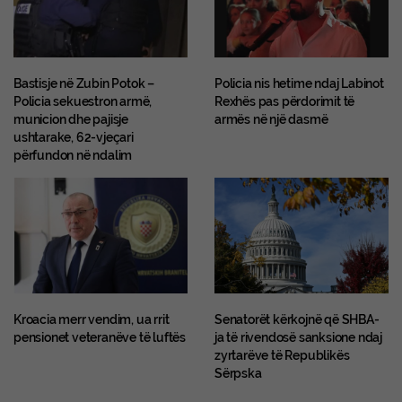
Bastisje në Zubin Potok –
Policia nis hetime ndaj Labinot
Policia sekuestron armë,
Rexhës pas përdorimit të
municion dhe pajisje
armës në një dasmë
ushtarake, 62-vjeçari
përfundon në ndalim
Kroacia merr vendim, ua rrit
Senatorët kërkojnë që SHBA-
pensionet veteranëve të luftës
ja të rivendosë sanksione ndaj
zyrtarëve të Republikës
Sërpska