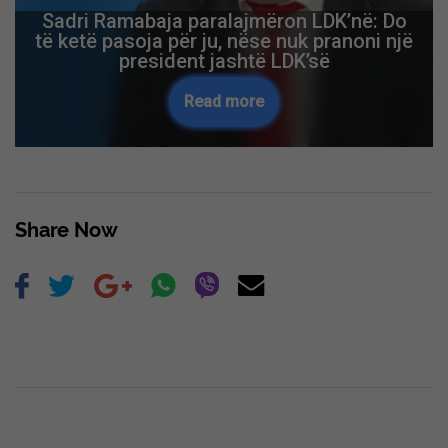
Bastisje në Zubin Potok – Policia
sekuestron armë, municion dhe pajisje
ushtarake, 62-vjeçari përfundon në
ndalim
Read more
Skip Ad ❯
Share Now