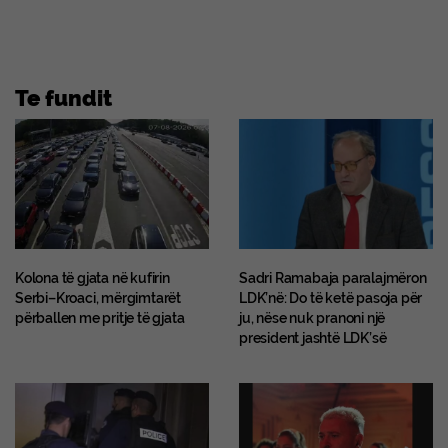
Te fundit
Kolona të gjata në kufirin
Sadri Ramabaja paralajmëron
Serbi–Kroaci, mërgimtarët
LDK’në: Do të ketë pasoja për
përballen me pritje të gjata
ju, nëse nuk pranoni një
president jashtë LDK’së