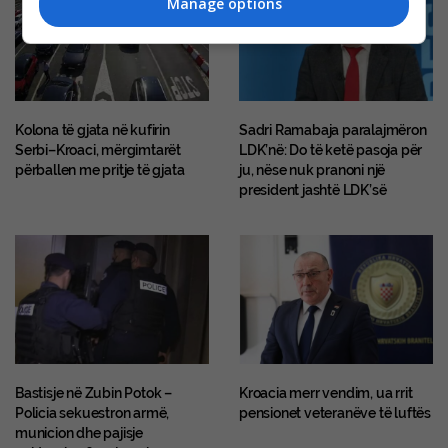
Manage options
Kolona të gjata në kufirin
Sadri Ramabaja paralajmëron
Serbi–Kroaci, mërgimtarët
LDK’në: Do të ketë pasoja për
përballen me pritje të gjata
ju, nëse nuk pranoni një
president jashtë LDK’së
Bastisje në Zubin Potok –
Kroacia merr vendim, ua rrit
Policia sekuestron armë,
pensionet veteranëve të luftës
municion dhe pajisje