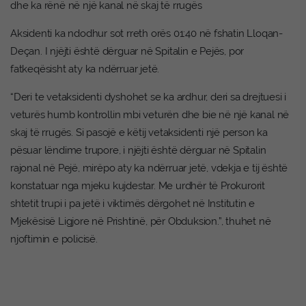
dhe ka rënë në një kanal në skaj të rrugës
Aksidenti ka ndodhur sot rreth orës 01:40 në fshatin Lloqan-
Deçan. I njëjti është dërguar në Spitalin e Pejës, por
fatkeqësisht aty ka ndërruar jetë.
“Deri te vetaksidenti dyshohet se ka ardhur, deri sa drejtuesi i
veturёs humb kontrollin mbi veturën dhe bie nё njё kanal nё
skaj tё rrugёs. Si pasojё e kёtij vetaksidenti njё person ka
pёsuar lёndime trupore, i njëjti ёshtё dёrguar nё Spitalin
rajonal nё Pejё, mirëpo aty ka ndërruar jetё, vdekja e tij ёshtё
konstatuar nga mjeku kujdestar. Me urdhër të Prokurorit
shtetit trupi i pa jetë i viktimës dërgohet në Institutin e
Mjekësisë Ligjore në Prishtinë, për Obduksion.”, thuhet në
njoftimin e policisë.