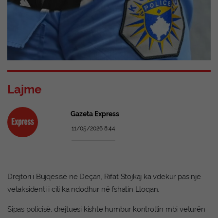
Lajme
Gazeta Express
11/05/2026 8:44
Drejtori i Bujqësisë në Deçan, Rifat Stojkaj ka vdekur pas një
vetaksidenti i cili ka ndodhur në fshatin Lloqan.
Sipas policisë, drejtuesi kishte humbur kontrollin mbi veturën