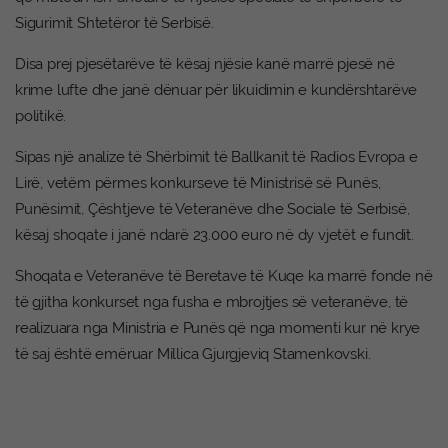
Sigurimit Shtetëror të Serbisë.
Disa prej pjesëtarëve të kësaj njësie kanë marrë pjesë në
krime lufte dhe janë dënuar për likuidimin e kundërshtarëve
politikë.
Sipas një analize të Shërbimit të Ballkanit të Radios Evropa e
Lirë, vetëm përmes konkurseve të Ministrisë së Punës,
Punësimit, Çështjeve të Veteranëve dhe Sociale të Serbisë,
kësaj shoqate i janë ndarë 23.000 euro në dy vjetët e fundit.
Shoqata e Veteranëve të Beretave të Kuqe ka marrë fonde në
të gjitha konkurset nga fusha e mbrojtjes së veteranëve, të
realizuara nga Ministria e Punës që nga momenti kur në krye
të saj është emëruar Millica Gjurgjeviq Stamenkovski.