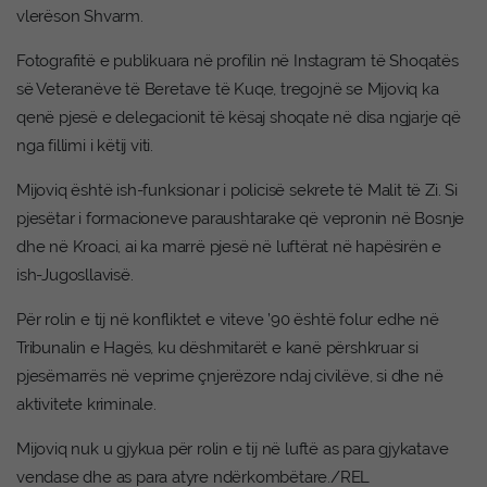
vlerëson Shvarm.
Fotografitë e publikuara në profilin në Instagram të Shoqatës
së Veteranëve të Beretave të Kuqe, tregojnë se Mijoviq ka
qenë pjesë e delegacionit të kësaj shoqate në disa ngjarje që
nga fillimi i këtij viti.
Mijoviq është ish-funksionar i policisë sekrete të Malit të Zi. Si
pjesëtar i formacioneve paraushtarake që vepronin në Bosnje
dhe në Kroaci, ai ka marrë pjesë në luftërat në hapësirën e
ish-Jugosllavisë.
Për rolin e tij në konfliktet e viteve ’90 është folur edhe në
Tribunalin e Hagës, ku dëshmitarët e kanë përshkruar si
pjesëmarrës në veprime çnjerëzore ndaj civilëve, si dhe në
aktivitete kriminale.
Mijoviq nuk u gjykua për rolin e tij në luftë as para gjykatave
vendase dhe as para atyre ndërkombëtare./REL