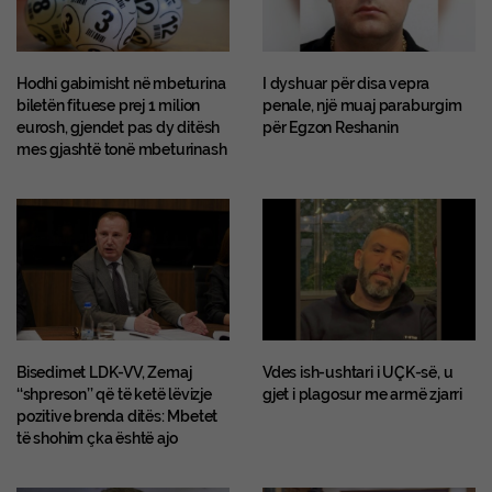
Hodhi gabimisht në mbeturina
I dyshuar për disa vepra
biletën fituese prej 1 milion
penale, një muaj paraburgim
eurosh, gjendet pas dy ditësh
për Egzon Reshanin
mes gjashtë tonë mbeturinash
Bisedimet LDK-VV, Zemaj
Vdes ish-ushtari i UÇK-së, u
‘‘shpreson’’ që të ketë lëvizje
gjet i plagosur me armë zjarri
pozitive brenda ditës: Mbetet
të shohim çka është ajo