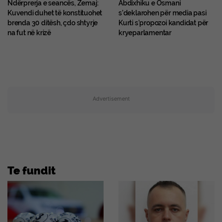
Ndërprerja e seancës, Zemaj:
Abdixhiku e Osmani
Kuvendi duhet të konstituohet
s’deklarohen për media pasi
brenda 30 ditësh, çdo shtyrje
Kurti s’propozoi kandidat për
na fut në krizë
kryeparlamentar
Advertisement
Te fundit