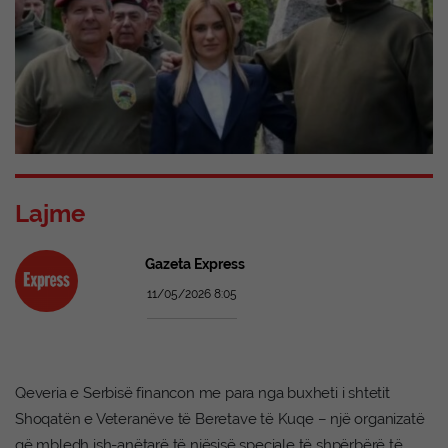
Lajme
Gazeta Express
11/05/2026 8:05
Qeveria e Serbisë financon me para nga buxheti i shtetit
Shoqatën e Veteranëve të Beretave të Kuqe – një organizatë
që mbledh ish-anëtarë të njësisë speciale të shpërbërë të