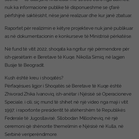
nuk ka informacione publike të disponueshme se çfarë
përfshijnë saktësisht, nëse janë realizuar dhe kur janë zbatuar.
Raportet për realizimin e këtyre projekteve nuk janë publikuar
as në dokumentacionin e konkurseve të Ministrisë përkatëse.
Në fund të vitit 2022, shoqata ka ngritur një përmendore për
ish-pjesëtarin e Beretave të Kuqe, Nikolla Simiq, në lagjen
Busije të Beogradit.
Kush është kreu i shoqatës?
Përfaqësues ligjor i Shoqatës së Beretave të Kuqe është
Zhivorad Zhika Ivanoviq, ish-anëtar i Njësisë së Operacioneve
Speciale, i cili, siç mund të shihet në një video nga maji i vitit
1997, i raportonte presidentit të atëhershëm të Republikës
Federale të Jugosllavisë, Sllobodan Millosheviq, në një
ceremoni që shënonte themelimin e Njësisë në Kulla, në
Serbinë veriperëndimore.