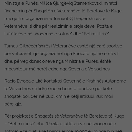
Ministrja e Punës, Millica Gjurgjeviq Stamenkovski, miratoi
financimin për Shoqatën e Veteranëve të Beretave të Kuqe,
me qëllim organizimin e Turneut Gjithëpërfshirës të
Veteranëve, si dhe për realizimin e projekteve “Pozita e
luftëtarëve në shoqërinë e sotme” dhe “Betimi i lirisë”.
Turneu Gjithëpërfshirës i Veteranëve është një garë sportive
për veteranët, që organizohet nga Shoqata një herë në vit
dhe, përveç donacioneve nga Ministria e Punës, është
mbështetur më herët edhe nga Qeveria e Vojvodinës.
Radio Evropa e Lirë kontaktoi Qeverinë e Krahinës Autonome
të Vojvodinës në lidhje me ndarjen e fondeve për këtë
shoqatë, por, deri në publikimin e këtij artikulli, nuk mori
përgjigje.
Për projektet e Shoqatës së Veteranëve të Beretave të Kuqe
– “Betimi i lirisë” dhe “Pozita e luftëtarëve në shoqërinë e
sotme” – të cilat janë financuar me 10.000 euro nga buxheti,