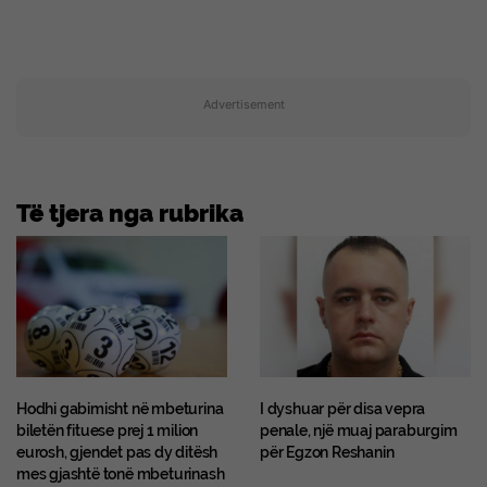
Advertisement
Të tjera nga rubrika
Hodhi gabimisht në mbeturina
I dyshuar për disa vepra
biletën fituese prej 1 milion
penale, një muaj paraburgim
eurosh, gjendet pas dy ditësh
për Egzon Reshanin
mes gjashtë tonë mbeturinash