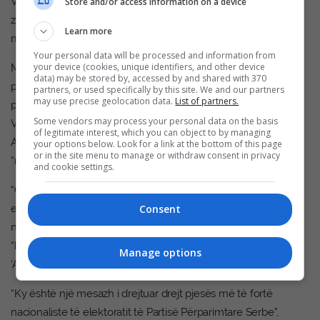
Vendlindjes”, i organizuar nga Fondi për personat e
Store and/or access information on a device
zhvendosur dhe për bashkëpunim me serbët në rajon, me
Learn more
mbështetjen e Qeverisë së Vojvodinës.
Your personal data will be processed and information from
your device (cookies, unique identifiers, and other device
Me rastin e 35-vjetorit të themelimit, disa veteranë të Njësisë
data) may be stored by, accessed by and shared with 370
për Operacione Speciale organizuan më 4 maj një ceremoni
partners, or used specifically by this site. We and our partners
may use precise geolocation data.
List of partners.
përkujtimore, ku, në emër të ish-anëtarëve të kësaj njësie,
Some vendors may process your personal data on the basis
Vasillije Mijoviq i shprehu mirënjohje presidentit serb,
of legitimate interest, which you can object to by managing
Aleksandar Vuçiq, duke thënë se me ardhjen e tij në pushtet,
your options below. Look for a link at the bottom of this page
or in the site menu to manage or withdraw consent in privacy
“njësisë i është rikthyer lavdia”.
and cookie settings.
“Gjithmonë llogarisni në ne, që ta udhëhiqni atdheun tonë
Consent
edhe për një kohë të gjatë. Prej kohësh, Serbia nuk ka pasur
një udhëheqës të tillë, vizionar”, tha Mijoviq, duke shtuar se
“kolegjiumi ka vendosur t’i japë presidentit pseudonimin
Manage options
‘Aleksandri i Madh’”.
“Ky është një mesazh i drejtuar drejt pjesës më të fortë
nacionaliste të elektoratit të Partisë Përparimtare Serbe”,