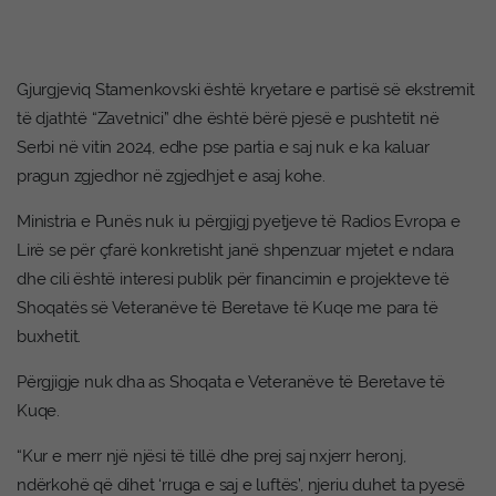
Gjurgjeviq Stamenkovski është kryetare e partisë së ekstremit
të djathtë “Zavetnici” dhe është bërë pjesë e pushtetit në
Serbi në vitin 2024, edhe pse partia e saj nuk e ka kaluar
pragun zgjedhor në zgjedhjet e asaj kohe.
Ministria e Punës nuk iu përgjigj pyetjeve të Radios Evropa e
Lirë se për çfarë konkretisht janë shpenzuar mjetet e ndara
dhe cili është interesi publik për financimin e projekteve të
Shoqatës së Veteranëve të Beretave të Kuqe me para të
buxhetit.
Përgjigje nuk dha as Shoqata e Veteranëve të Beretave të
Kuqe.
“Kur e merr një njësi të tillë dhe prej saj nxjerr heronj,
ndërkohë që dihet ‘rruga e saj e luftës’, njeriu duhet ta pyesë