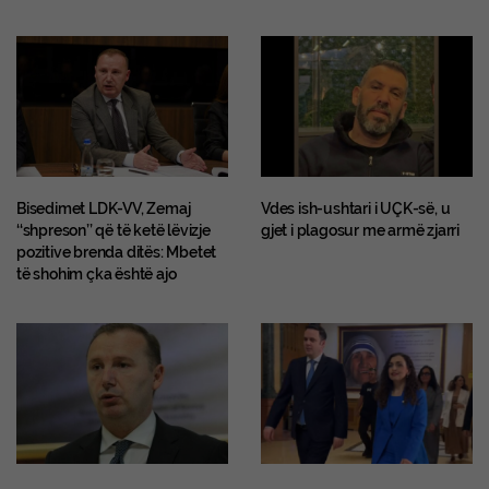
Bisedimet LDK-VV, Zemaj
Vdes ish-ushtari i UÇK-së, u
‘‘shpreson’’ që të ketë lëvizje
gjet i plagosur me armë zjarri
pozitive brenda ditës: Mbetet
të shohim çka është ajo