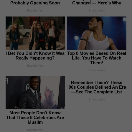
Probably Opening Soon
Changed — Here's Why
Brainberries
Brainberries
I Bet You Didn't Know It Was
Top 8 Movies Based On Real
Really Happening?
Life. You Have To Watch
Them!
Brainberries
Brainberries
Remember Them? These
'90s Couples Defined An Era
—See The Complete List
Brainberries
Most People Don't Know
That These 8 Celebrities Are
Muslim
Brainberries