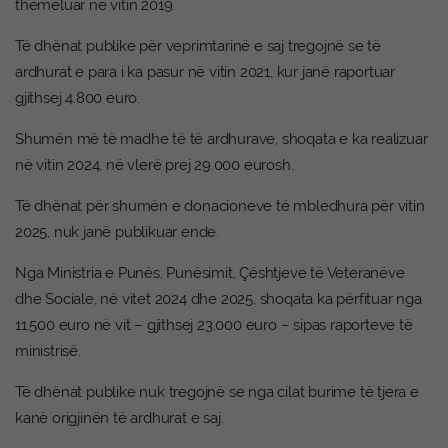
themeluar në vitin 2019.
Të dhënat publike për veprimtarinë e saj tregojnë se të
ardhurat e para i ka pasur në vitin 2021, kur janë raportuar
gjithsej 4.800 euro.
Shumën më të madhe të të ardhurave, shoqata e ka realizuar
në vitin 2024, në vlerë prej 29.000 eurosh.
Të dhënat për shumën e donacioneve të mbledhura për vitin
2025, nuk janë publikuar ende.
Nga Ministria e Punës, Punësimit, Çështjeve të Veteranëve
dhe Sociale, në vitet 2024 dhe 2025, shoqata ka përfituar nga
11.500 euro në vit – gjithsej 23.000 euro – sipas raporteve të
ministrisë.
Të dhënat publike nuk tregojnë se nga cilat burime të tjera e
kanë origjinën të ardhurat e saj.