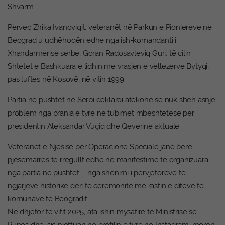
Shvarm.
Përveç Zhika Ivanoviqit, veteranët në Parkun e Pionierëve në
Beograd u udhëhoqën edhe nga ish-komandanti i
Xhandarmërisë serbe, Goran Radosavleviq Guri, të cilin
Shtetet e Bashkuara e lidhin me vrasjen e vëllezërve Bytyqi,
pas luftës në Kosovë, në vitin 1999.
Partia në pushtet në Serbi deklaroi atëkohë se nuk sheh asnjë
problem nga prania e tyre në tubimet mbështetëse për
presidentin Aleksandar Vuçiq dhe Qeverinë aktuale.
Veteranët e Njësisë për Operacione Speciale janë bërë
pjesëmarrës të rregullt edhe në manifestime të organizuara
nga partia në pushtet – nga shënimi i përvjetorëve të
ngjarjeve historike deri te ceremonitë me rastin e ditëve të
komunave të Beogradit.
Në dhjetor të vitit 2025, ata ishin mysafirë të Ministrisë së