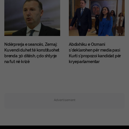
Ndërprerja e seancës, Zemaj:
Abdixhiku e Osmani
Kuvendi duhet të konstituohet
s’deklarohen për media pasi
brenda 30 ditësh, çdo shtyrje
Kurti s’propozoi kandidat për
na fut në krizë
kryeparlamentar
Advertisement