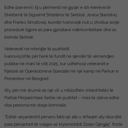
Edhe pse emri i tij u përmend në gjyqin e ish-krerëve të
Shërbimit të Sigurimit Shtetëror të Serbisë, Jovica Stanishiq
dhe Franko Simatoviq, kundër Ivanoviqit nuk u zhvillua asnjë
procedurë ligjore as para gjykatave ndërkombëtare dhe as
brenda Serbisë.
Veteranët në mbrojtje të pushtetit
Ivanoviq ishte për herë të fundit në qendër të vëmendjes
publike në mars të vitit 2025, kur udhëhoqi veteranët e
Njësisë së Operacioneve Speciale në një kamp në Parkun e
Pionierëve në Beograd.
Aty, për më shumë se një vit, u mblodhën mbështetës të
Partisë Përparimtare Serbe në pushtet – mes të cilëve edhe
disa persona me dosje kriminale.
“Është veçanërisht pervers fakti që ata u shfaqën aty disa ditë
para përvjetorit të vrasjes së kryeministrit Zoran Gjingjiq”, thotë