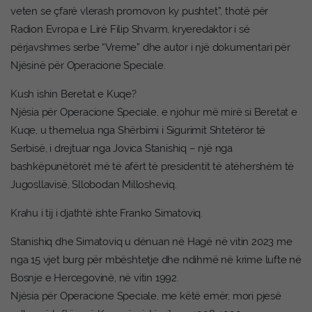
veten se çfarë vlerash promovon ky pushtet”, thotë për
Radion Evropa e Lirë Filip Shvarm, kryeredaktor i së
përjavshmes serbe “Vreme” dhe autor i një dokumentari për
Njësinë për Operacione Speciale.
Kush ishin Beretat e Kuqe?
Njësia për Operacione Speciale, e njohur më mirë si Beretat e
Kuqe, u themelua nga Shërbimi i Sigurimit Shtetëror të
Serbisë, i drejtuar nga Jovica Stanishiq – një nga
bashkëpunëtorët më të afërt të presidentit të atëhershëm të
Jugosllavisë, Sllobodan Millosheviq.
Krahu i tij i djathtë ishte Franko Simatoviq.
Stanishiq dhe Simatoviq u dënuan në Hagë në vitin 2023 me
nga 15 vjet burg për mbështetje dhe ndihmë në krime lufte në
Bosnje e Hercegovinë, në vitin 1992.
Njësia për Operacione Speciale, me këtë emër, mori pjesë