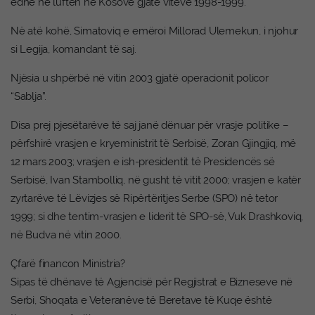
edhe në luftën në Kosovë gjatë viteve 1998-1999.
Në atë kohë, Simatoviq e emëroi Millorad Ulemekun, i njohur
si Legija, komandant të saj.
Njësia u shpërbë në vitin 2003 gjatë operacionit policor
“Sablja”.
Disa prej pjesëtarëve të saj janë dënuar për vrasje politike –
përfshirë vrasjen e kryeministrit të Serbisë, Zoran Gjingjiq, më
12 mars 2003; vrasjen e ish-presidentit të Presidencës së
Serbisë, Ivan Stambolliq, në gusht të vitit 2000; vrasjen e katër
zyrtarëve të Lëvizjes së Ripërtëritjes Serbe (SPO) në tetor
1999; si dhe tentim-vrasjen e liderit të SPO-së, Vuk Drashkoviq,
në Budva në vitin 2000.
Çfarë financon Ministria?
Sipas të dhënave të Agjencisë për Regjistrat e Bizneseve në
Serbi, Shoqata e Veteranëve të Beretave të Kuqe është