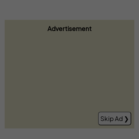
Advertisement
Vdes ish-ushtari i UÇK-së, u gjet i
plagosur me armë zjarri
Read more
Skip Ad ❯