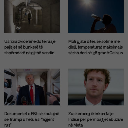
Ushtria zvicerane do të ruajë
Moti gjatë ditës së sotme me
pajisjet në bunkerë të
diell, temperaturat maksimale
shpërndarë në gjithë vendin
sërish deri në 38 gradë Celsius
Dokumentet e FBI-së zbulojnë
Zuckerberg i kërkon falje
se Trumpi u hetua si “agjent
Indisë për përmbajtjet abuzive
rus”
në Meta