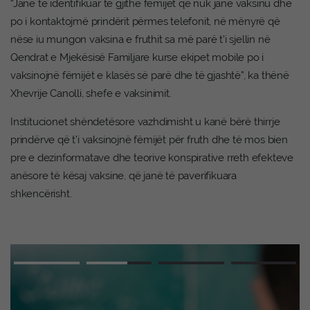
“Janë të identifikuar të gjithë fëmijët që nuk janë vaksinu dhe
po i kontaktojmë prindërit përmes telefonit, në mënyrë që
nëse iu mungon vaksina e fruthit sa më parë t’i sjellin në
Qendrat e Mjekësisë Familjare kurse ekipet mobile po i
vaksinojnë fëmijët e klasës së parë dhe të gjashtë”, ka thënë
Xhevrije Canolli, shefe e vaksinimit.
Institucionet shëndetësore vazhdimisht u kanë bërë thirrje
prindërve që t’i vaksinojnë fëmijët për fruth dhe të mos bien
pre e dezinformatave dhe teorive konspirative rreth efekteve
anësore të kësaj vaksine, që janë të paverifikuara
shkencërisht.