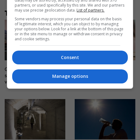
data) may be stored by, accessed by and shared with 370
partners, or used specifically by this site. We and our partners
may use precise geolocation data.
List of partners.
Të tjera nga rubrika
Some vendors may process your personal data on the basis
of legitimate interest, which you can object to by managing
your options below. Look for a link at the bottom of this page
or in the site menu to manage or withdraw consent in privacy
and cookie settings.
Consent
Gjithçka që dihet për
43 punonjës në sektorin e
shpërthimin që dëmtoi një
arsimit në Fushë-Kosovë tash
Manage options
veturë në Gjilan
e 12 muaj pa paga