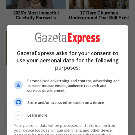
2025’s Most Impactful
17 Rare Churches
Celebrity Farewells
Underground That Still Exist
Brainberries
Brainberries
Remember This Kick-Ass
Star? See His Shocking
Transformation
GazetaExpress asks for your consent to
Brainberries
use your personal data for the following
purposes:
Think You Know FIFA 2026?
These Facts May Surprise
You
Personalised advertising and content, advertising and
content measurement, audience research and
Brainberries
services development
Store and/or access information on a device
Learn more
Advertisement
Your personal data will be processed and information from
your device (cookies, unique identifiers, and other device