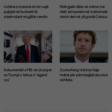
Ushtria zvicerane do të ruajë
Moti gjatë ditës së sotme me
pajisjet në bunkerë të
diell, temperaturat maksimale
shpërndarë në gjithë vendin
sërish deri në 38 gradë Celsius
Dokumentet e FBI-së zbulojnë
Zuckerberg i kërkon falje
se Trumpi u hetua si “agjent
Indisë për përmbajtjet abuzive
rus”
në Meta