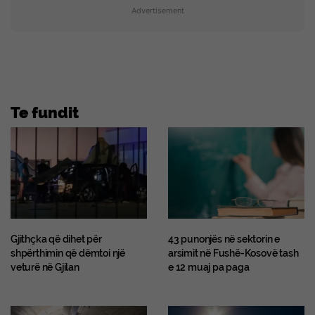
Advertisement
Te fundit
Gjithçka që dihet për
43 punonjës në sektorin e
shpërthimin që dëmtoi një
arsimit në Fushë-Kosovë tash
veturë në Gjilan
e 12 muaj pa paga