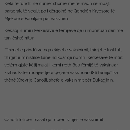
Këta të fundit, në numër shumë më të madh se muajt
paraprak, të vegjlit po i dërgojnë në Qendrën Kryesore të
Mjekësisë Familjare për vaksinim.
Kësisoj, numri i kërkesave e fëmijëve që u imunizuan deri më
tani është rritur.
“Thirrjet e prindërve nga ekipet e vaksinimit, thirrjet e Instituti,
thirrjet e ministrisë kanë ndikuar që numri i kërkesave të rritet
vetëm gjatë këtij muaji i kemi rreth 800 fëmijë të vaksinuar
krahas katër muajve tjerë që janë vaksinuar 686 fëmijë”, ka
thënë Xhevrije Canolli, shefe e vaksinimit për Dukagjinin.
Canolli foli për masat që morën si njësi e vaksinimit.