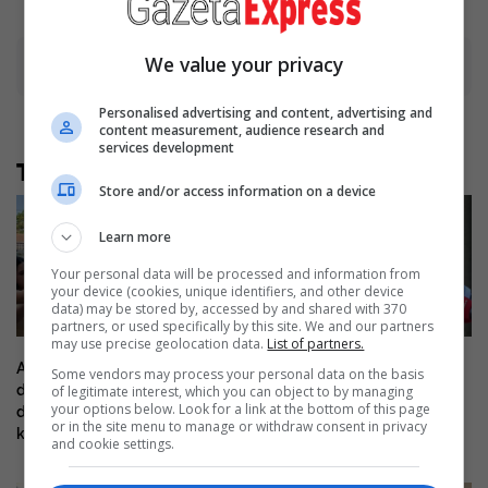
We value your privacy
Advertisement
Personalised advertising and content, advertising and
content measurement, audience research and
services development
Të tjera nga rubrika
Store and/or access information on a device
Learn more
Your personal data will be processed and information from
your device (cookies, unique identifiers, and other device
data) may be stored by, accessed by and shared with 370
partners, or used specifically by this site. We and our partners
may use precise geolocation data.
List of partners.
Abdixhiku: Ka afrime, por kemi
“Sot nuk votoj asgjë”, Balje:
Some vendors may process your personal data on the basis
distancë për balancën
Mes meje dhe VV-së nuk ka
of legitimate interest, which you can object to by managing
your options below. Look for a link at the bottom of this page
demokratike, ata që po na
besim, qëndrimet e mia nuk
or in the site menu to manage or withdraw consent in privacy
kritikojnë, po kërkojnë zgjedhje
kanë ndryshuar
and cookie settings.