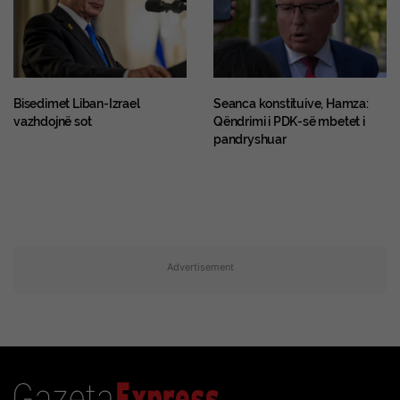
Bisedimet Liban-Izrael
Seanca konstituive, Hamza:
vazhdojnë sot
Qëndrimi i PDK-së mbetet i
pandryshuar
Advertisement