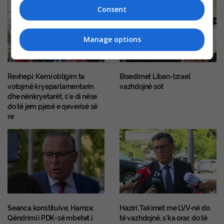
Consent
Manage options
Rexhepi: Kemi obligim ta
Bisedimet Liban-Izrael
votojmë kryeparlamentarin
vazhdojnë sot
dhe nënkryetarët, s’e di nëse
do të jem pjesë e qeverisë së
re
Seanca konstituive, Hamza:
Haziri: Takimet me LVV-në do
Qëndrimi i PDK-së mbetet i
të vazhdojnë, s’ka orar, do të