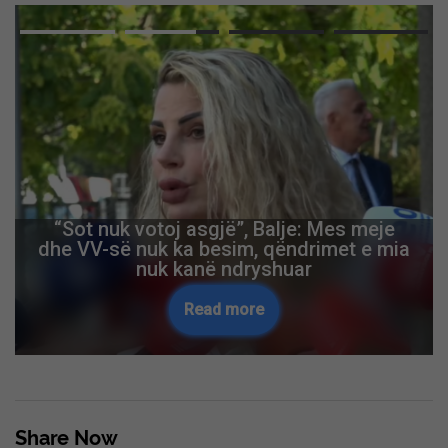
“Sot nuk votoj asgjë”, Balje: Mes meje
dhe VV-së nuk ka besim, qëndrimet e mia
nuk kanë ndryshuar
Read more
Share Now