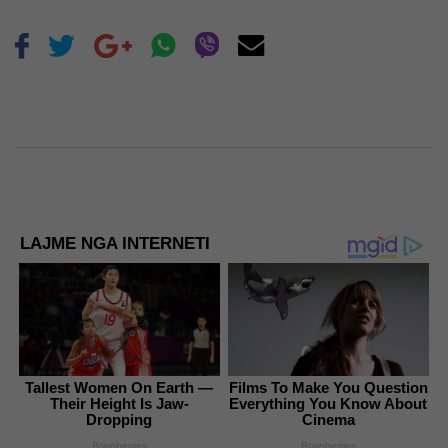
LAJME NGA INTERNETI
Tallest Women On Earth —
Films To Make You Question
Their Height Is Jaw-
Everything You Know About
Dropping
Cinema
Brainberries
Brainberries