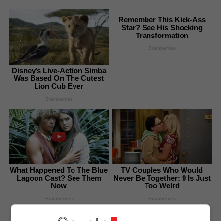
Remember This Kick-Ass
Star? See His Shocking
Transformation
Brainberries
Disney’s Live-Action Simba
Was Based On The Cutest
Lion Cub Ever
Brainberries
What Happened To The Blue
TV Couples Who Would
Lagoon Cast? See Them
Never Be Together: 9 Is Just
Now
Too Weird
Brainberries
Brainberries