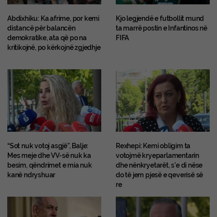
Abdixhiku: Ka afrime, por kemi
Kjo legjendë e futbollit mund
distancë për balancën
ta marrë postin e Infantinos në
demokratike, ata që po na
FIFA
kritikojnë, po kërkojnë zgjedhje
“Sot nuk votoj asgjë”, Balje:
Rexhepi: Kemi obligim ta
Mes meje dhe VV-së nuk ka
votojmë kryeparlamentarin
besim, qëndrimet e mia nuk
dhe nënkryetarët, s’e di nëse
kanë ndryshuar
do të jem pjesë e qeverisë së
re