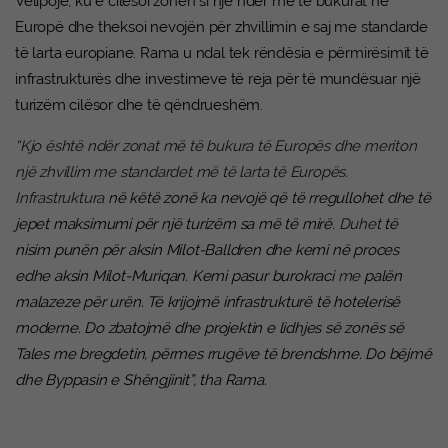
Velipojë, ku e cilësoi zonën si një ndër më të bukurat në
Europë dhe theksoi nevojën për zhvillimin e saj me standarde
të larta europiane. Rama u ndal tek rëndësia e përmirësimit të
infrastrukturës dhe investimeve të reja për të mundësuar një
turizëm cilësor dhe të qëndrueshëm.
“Kjo është ndër zonat më të bukura të Europës dhe meriton
një zhvillim me standardet më të larta të Europës.
Infrastruktura
në këtë zonë ka nevojë që të rregullohet dhe të
jepet maksimumi për një turizëm sa më të mirë.
Duhet
të
nisim punën për aksin Milot-Balldren dhe kemi në proces
edhe aksin Milot-Muriqan. Kemi pasur burokraci
me
palën
malazeze për urën. Të krijojmë infrastrukturë të hotelerisë
moderne. Do zbatojmë dhe projektin e lidhjes së zonës së
Tales me bregdetin, përmes rrugëve të brendshme. Do bëjmë
dhe Byppasin e Shëngjinit”, tha Rama.