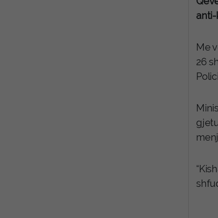
Qeve
anti
Me v
26 sh
Poli
Minis
gjetu
menj
“Kish
shfuq