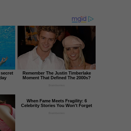
 secret
Remember The Justin Timberlake
 day
Moment That Defined The 2000s?
Brainberries
When Fame Meets Fragility: 6
Celebrity Stories You Won't Forget
Brainberries