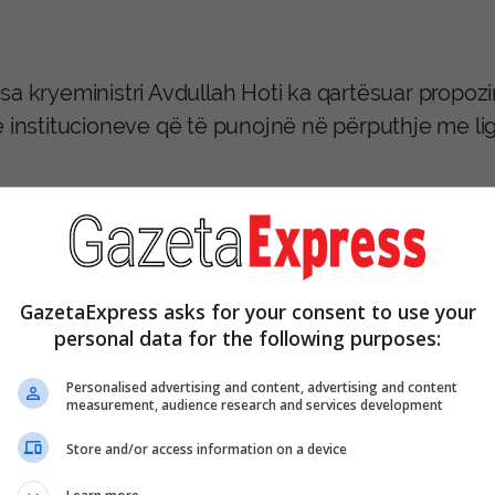
a kryeministri Avdullah Hoti ka qartësuar propozi
ë institucioneve që të punojnë në përputhje me lig
shtë vendim i vitit 2010 që parashikon obligime që 
teteve. Kur është marrë vendimi për mandatin e EU
 që ky vendim i hap rrugë që institucionet të funk
GazetaExpress asks for your consent to use your
personal data for the following purposes:
6 shkurt 2010, Qeveria e Kosovës në bashkëpuni
Personalised advertising and content, advertising and content
uroria Speciale e Republikës së Kosovës (PSRK) që
measurement, audience research and services development
tament special anti-korrupsion me qëllim të hetim
Store and/or access information on a device
uptuese në Kosovë.