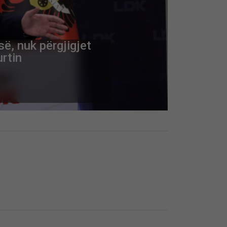
së, nuk përgjigjet
rtin