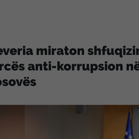
veria miraton shfuqizi
rcës anti-korrupsion në
osovës