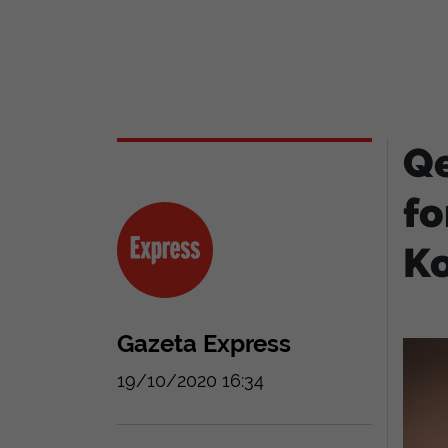
Qe
fo
K
Gazeta Express
19/10/2020 16:34