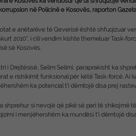
ria e Kosovës ka vendosur që ta shfuqizojë vendi
-korrupsion në Policinë e Kosovës, raporton Gazet
otat e anëtarëve të Qeverisë është shfuqizuar ven
kurt 2010”, i cili vendim kishte themeluar Task-fo
cisë së Kosovës.
tri i Drejtësisë, Selim Selimi, paraprakisht ka shp
rat e rishikimit funksional për këtë Task-forcë. Ai 
ëhershëm ka potencial t’i dëmtojë disa prej rastev
a shprehur si nevojë që pikë së pari të shikojmë të 
izimi i menjëhershëm ka mundësi t’i dëmtojë disa r