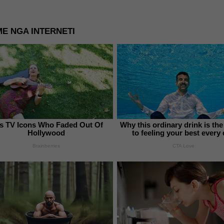
E NGA INTERNETI
0s TV Icons Who Faded Out Of
Why this ordinary drink is the
Hollywood
to feeling your best every
Brainberries
CTA Love