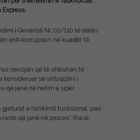
min për themelimin e Task-forcës
a Express.
dimi i Qeverisë Nr. 02/110 të datës
rcën anti-korrupsion në kuadër të
rehur nevojën që të shikohen të
ka konsideruar se shfuqizimi i
e që janë në hetim e sipër.
gjeturat e rishikimit funksional, pasi
aste që janë në proces”, tha ai.