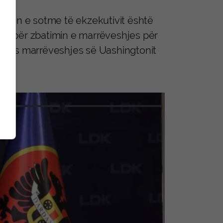
edhjen e sotme të ekzekutivit është
nit për zbatimin e marrëveshjes për
ipas marrëveshjes së Uashingtonit