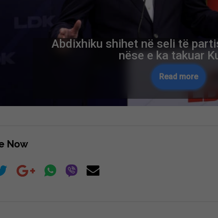
Abdixhiku shihet në seli të parti
nëse e ka takuar Ku
Read more
re Now