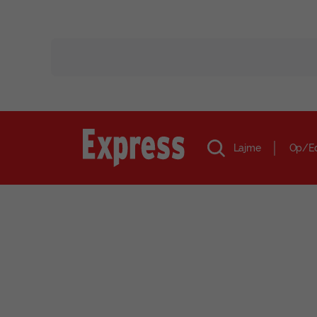
Lajme
Op/E