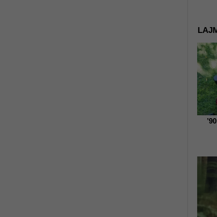
LAJM
’9