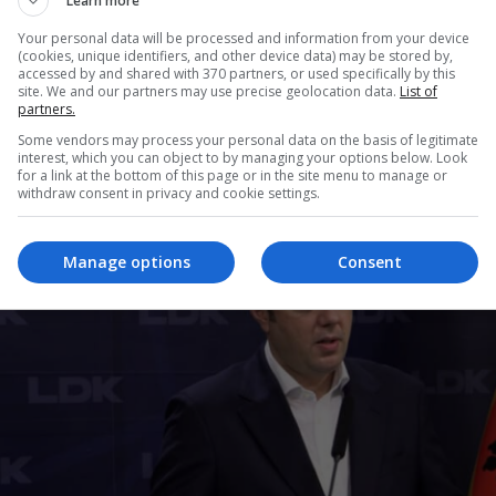
Learn more
Your personal data will be processed and information from your device
pikat e rendit të ditës të cilat u miratuan në mbl
(cookies, unique identifiers, and other device data) may be stored by,
accessed by and shared with 370 partners, or used specifically by this
 shqyrtimi i propozim-vendimit për miratimin e pla
site. We and our partners may use precise geolocation data.
List of
alizim ekonomik ndërmjet Kosovës dhe Serbisë, s
partners.
Some vendors may process your personal data on the basis of legitimate
ënshkruar më 4 shtator. /
GazetaExpress
/
interest, which you can object to by managing your options below. Look
for a link at the bottom of this page or in the site menu to manage or
withdraw consent in privacy and cookie settings.
Manage options
Consent