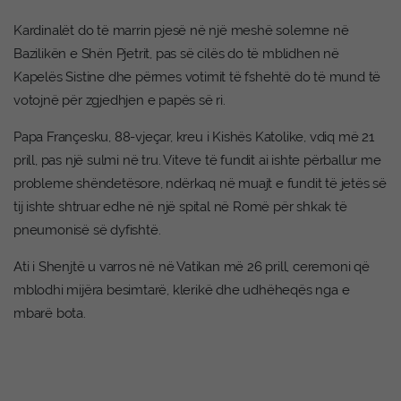
Kardinalët do të marrin pjesë në një meshë solemne në
Bazilikën e Shën Pjetrit, pas së cilës do të mblidhen në
Kapelës Sistine dhe përmes votimit të fshehtë do të mund të
votojnë për zgjedhjen e papës së ri.
Papa Françesku, 88-vjeçar, kreu i Kishës Katolike, vdiq më 21
prill, pas një sulmi në tru. Viteve të fundit ai ishte përballur me
probleme shëndetësore, ndërkaq në muajt e fundit të jetës së
tij ishte shtruar edhe në një spital në Romë për shkak të
pneumonisë së dyfishtë.
Ati i Shenjtë u varros në në Vatikan më 26 prill, ceremoni që
mblodhi mijëra besimtarë, klerikë dhe udhëheqës nga e
mbarë bota.