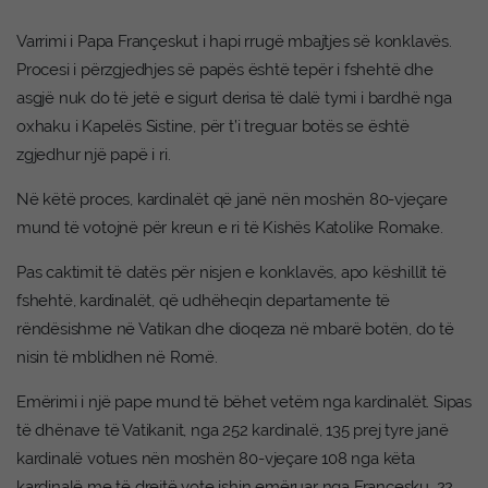
Varrimi i Papa Françeskut i hapi rrugë mbajtjes së konklavës.
Procesi i përzgjedhjes së papës është tepër i fshehtë dhe
asgjë nuk do të jetë e sigurt derisa të dalë tymi i bardhë nga
oxhaku i Kapelës Sistine, për t’i treguar botës se është
zgjedhur një papë i ri.
Në këtë proces, kardinalët që janë nën moshën 80-vjeçare
mund të votojnë për kreun e ri të Kishës Katolike Romake.
Pas caktimit të datës për nisjen e konklavës, apo këshillit të
fshehtë, kardinalët, që udhëheqin departamente të
rëndësishme në Vatikan dhe dioqeza në mbarë botën, do të
nisin të mblidhen në Romë.
Emërimi i një pape mund të bëhet vetëm nga kardinalët. Sipas
të dhënave të Vatikanit, nga 252 kardinalë, 135 prej tyre janë
kardinalë votues nën moshën 80-vjeçare 108 nga këta
kardinalë me të drejtë vote ishin emëruar nga Françesku, 22