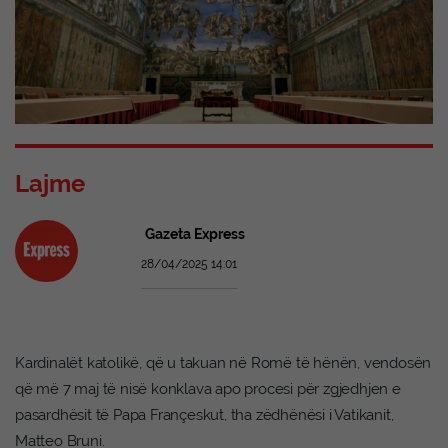
Lajme
Gazeta Express
28/04/2025 14:01
Kardinalët katolikë, që u takuan në Romë të hënën, vendosën
që më 7 maj të nisë konklava apo procesi për zgjedhjen e
pasardhësit të Papa Françeskut, tha zëdhënësi i Vatikanit,
Matteo Bruni.