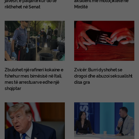
javësh, e paqartë kur do të
aksident me motoçikletë në
rikthehet në Senat
Mirditë
Zbulohet një rafineri kokaine e
Zvicër: Burri dyshohet se
fshehur mes bimësisë në Itali,
drogoi dhe abuzoi seksualisht
mes të arrestuarve edhe një
disa gra
shqiptar