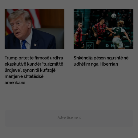
Trump pritet të firmosë urdhra
Shkëndija pëson ngushtë në
ekzekutivë kundër “turizmit të
udhëtim nga Hibernian
lindjeve”, synon të kufizojë
marrjen e shtetësisë
amerikane
Advertisement