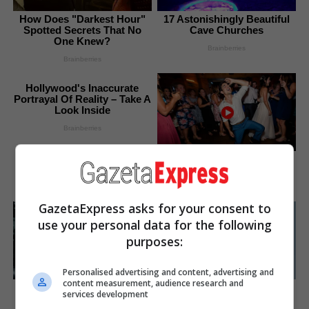
How Does "Darkest Hour"
17 Astonishingly Beautiful
Spotted Secrets That No
Cave Churches
One Knew?
Brainberries
Brainberries
Hollywood's Inaccurate
Portrayal Of Reality – Take A
Look Inside
Brainberries
These Wedding Dance
Moves Broke The Internet
Brainberries
GazetaExpress asks for your consent to
use your personal data for the following
purposes:
Personalised advertising and content, advertising and
content measurement, audience research and
See The Incredible Physical
2025’s Most Impactful
services development
Transformations Of These
Celebrity Farewells