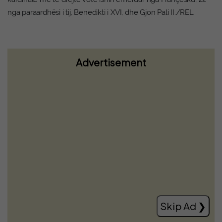
nga paraardhësi i tij, Benedikti i XVI, dhe Gjon Pali II./REL
Advertisement
Zbulohet një rafineri kokaine e fshehur
mes bimësisë në Itali, mes të arrestuarve
edhe një shqiptar
Read more
Skip Ad ❯