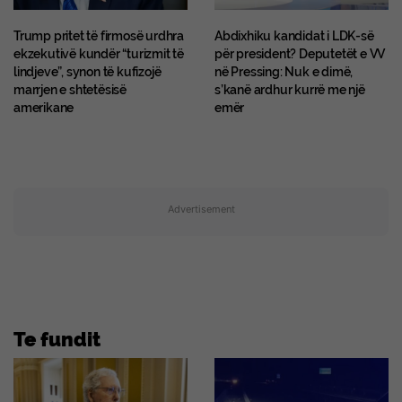
Trump pritet të firmosë urdhra
Abdixhiku kandidat i LDK-së
ekzekutivë kundër “turizmit të
për president? Deputetët e VV
lindjeve”, synon të kufizojë
në Pressing: Nuk e dimë,
marrjen e shtetësisë
s’kanë ardhur kurrë me një
amerikane
emër
Advertisement
Te fundit