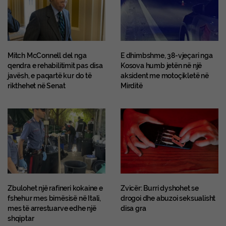
Mitch McConnell del nga
E dhimbshme, 38-vjeçari nga
qendra e rehabilitimit pas disa
Kosova humb jetën në një
javësh, e paqartë kur do të
aksident me motoçikletë në
rikthehet në Senat
Mirditë
Zbulohet një rafineri kokaine e
Zvicër: Burri dyshohet se
fshehur mes bimësisë në Itali,
drogoi dhe abuzoi seksualisht
mes të arrestuarve edhe një
disa gra
shqiptar