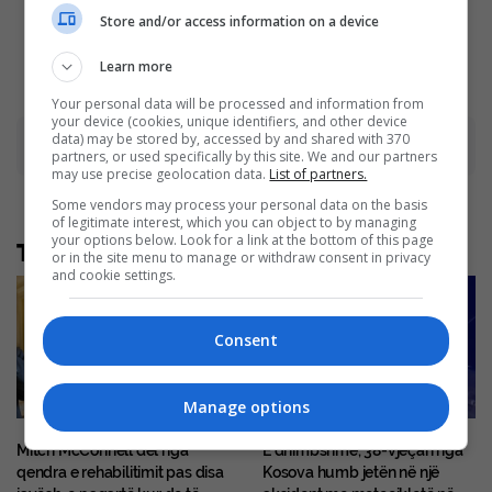
Stars
Brainberries
Store and/or access information on a device
Brainberries
Learn more
Your personal data will be processed and information from
your device (cookies, unique identifiers, and other device
data) may be stored by, accessed by and shared with 370
Advertisement
partners, or used specifically by this site. We and our partners
may use precise geolocation data.
List of partners.
Some vendors may process your personal data on the basis
of legitimate interest, which you can object to by managing
your options below. Look for a link at the bottom of this page
Të tjera nga rubrika
or in the site menu to manage or withdraw consent in privacy
and cookie settings.
Consent
Manage options
Mitch McConnell del nga
E dhimbshme, 38-vjeçari nga
qendra e rehabilitimit pas disa
Kosova humb jetën në një