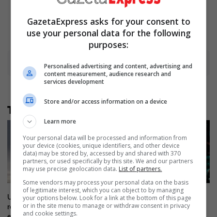
Brainberries
Brainberries
GazetaExpress asks for your consent to
use your personal data for the following
purposes:
Advertisement
Personalised advertising and content, advertising and
content measurement, audience research and
services development
Store and/or access information on a device
Të tjera nga rubrika
Learn more
Your personal data will be processed and information from
your device (cookies, unique identifiers, and other device
data) may be stored by, accessed by and shared with 370
partners, or used specifically by this site. We and our partners
may use precise geolocation data.
List of partners.
Some vendors may process your personal data on the basis
of legitimate interest, which you can object to by managing
UEFA zyrtarizon dy rregulla të
Shkëndija pëson ngushtë në
your options below. Look for a link at the bottom of this page
or in the site menu to manage or withdraw consent in privacy
reja që prekin të gjitha garat
udhëtim nga Hibernian
and cookie settings.
evropiane