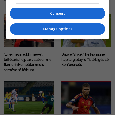
Consent
Manage options
“1 në mesin e 22 mijëve”,
Drita e “shkel” Tre Fiorin, një
luftëtari shqiptar vallëzon me
hap larg play-offit të Ligës së
flamurin kombëtar midis
Konferencës
serbëve të tërbuar