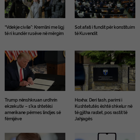
“Vdekje civile”: Kremlini me ligj
Sot afati i fundit për konstituim
të ri kundër rusëve në mërgim
të Kuvendit
Trump nënshkruan urdhrin
Hoxha: Deri tash, parimi i
ekzekutiv – s’ka shtetësi
Kushtetutës është shkelur në
amerikane përmes lindjes së
të gjitha rastet, pos rastit të
fëmijëve
Jahjagës