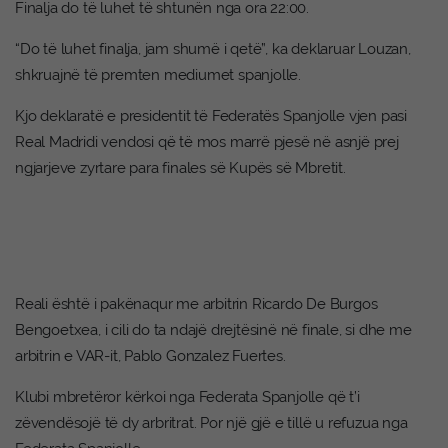
Finalja do të luhet të shtunën nga ora 22:00.
“Do të luhet finalja, jam shumë i qetë”, ka deklaruar Louzan,
shkruajnë të premten mediumet spanjolle.
Kjo deklaratë e presidentit të Federatës Spanjolle vjen pasi
Real Madridi vendosi që të mos marrë pjesë në asnjë prej
ngjarjeve zyrtare para finales së Kupës së Mbretit.
Reali është i pakënaqur me arbitrin Ricardo De Burgos
Bengoetxea, i cili do ta ndajë drejtësinë në finale, si dhe me
arbitrin e VAR-it, Pablo Gonzalez Fuertes.
Klubi mbretëror kërkoi nga Federata Spanjolle që t’i
zëvendësojë të dy arbritrat. Por një gjë e tillë u refuzua nga