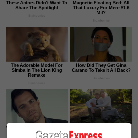
These Actors Didn't Want To
Magnetic Floating Bed: All
Share The Spotlight
That Luxury For Mere $1.6
Mil?
Brainberries
Brainberries
The Adorable Model For
How Did They Get Gina
Simba In The Lion King
Carano To Take It All Back?
Remake
Brainberries
Brainberries
Who Will Take On The Iconic
Top 8 People Living Strange
Role Next? Bond Casting
But Happy Lifestyles
Rumors