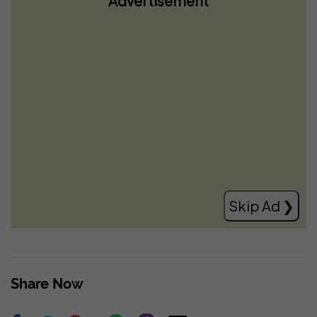
Advertisement
Gjithçka që dihet për shpërthimin që
dëmtoi një veturë në Gjilan
Read more
Skip Ad ❯
Share Now