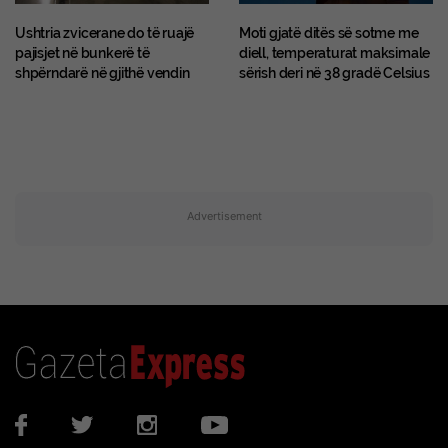
Ushtria zvicerane do të ruajë
Moti gjatë ditës së sotme me
pajisjet në bunkerë të
diell, temperaturat maksimale
shpërndarë në gjithë vendin
sërish deri në 38 gradë Celsius
Advertisement