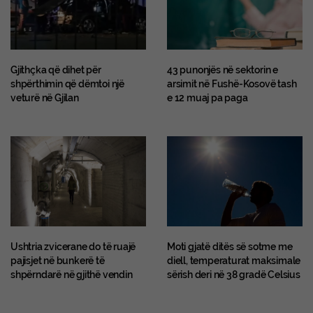
Gjithçka që dihet për
43 punonjës në sektorin e
shpërthimin që dëmtoi një
arsimit në Fushë-Kosovë tash
veturë në Gjilan
e 12 muaj pa paga
Ushtria zvicerane do të ruajë
Moti gjatë ditës së sotme me
pajisjet në bunkerë të
diell, temperaturat maksimale
shpërndarë në gjithë vendin
sërish deri në 38 gradë Celsius