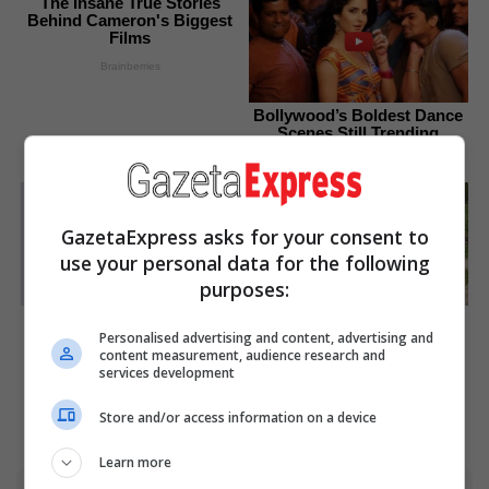
The Insane True Stories
Behind Cameron's Biggest
Films
Brainberries
Bollywood’s Boldest Dance
Scenes Still Trending
Brainberries
GazetaExpress asks for your consent to
use your personal data for the following
purposes:
Discover 15 Surprising
This Woman Chose To Live
Things Forbidden By The
Like A Horse
Personalised advertising and content, advertising and
Bible
content measurement, audience research and
Brainberries
services development
Brainberries
Store and/or access information on a device
Learn more