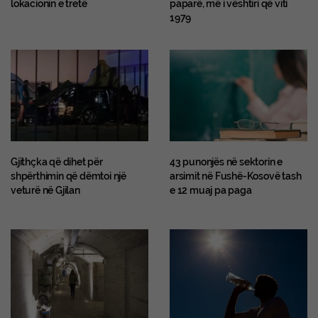
lokacionin e tretë
paparë, më i vështiri që viti
1979
Gjithçka që dihet për
43 punonjës në sektorin e
shpërthimin që dëmtoi një
arsimit në Fushë-Kosovë tash
veturë në Gjilan
e 12 muaj pa paga