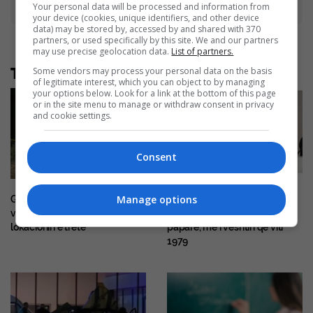
Advertisement
Your personal data will be processed and information from
your device (cookies, unique identifiers, and other device
data) may be stored by, accessed by and shared with 370
partners, or used specifically by this site. We and our partners
may use precise geolocation data.
List of partners.
Të tjera nga rubrika
Some vendors may process your personal data on the basis
of legitimate interest, which you can object to by managing
your options below. Look for a link at the bottom of this page
or in the site menu to manage or withdraw consent in privacy
and cookie settings.
Consent
Manage options
Gërmimet në Kalludër,
Presidenti iranian: Vendi
vazhdojnë hetimet në
përballet me një presion të
lokacionin e tretë
paparë, më i vështiri që viti
1979