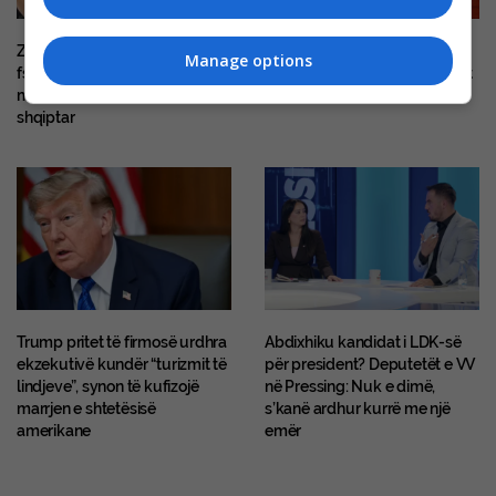
Zbulohet një rafineri kokaine e
Zvicër: Burri dyshohet se
Manage options
fshehur mes bimësisë në Itali,
drogoi dhe abuzoi seksualisht
mes të arrestuarve edhe një
disa gra
shqiptar
Trump pritet të firmosë urdhra
Abdixhiku kandidat i LDK-së
ekzekutivë kundër “turizmit të
për president? Deputetët e VV
lindjeve”, synon të kufizojë
në Pressing: Nuk e dimë,
marrjen e shtetësisë
s’kanë ardhur kurrë me një
amerikane
emër