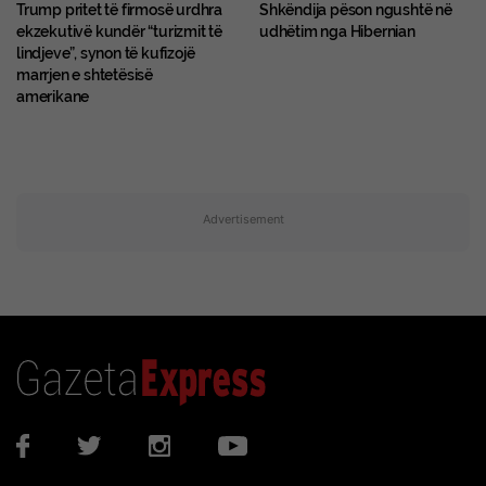
Trump pritet të firmosë urdhra
Shkëndija pëson ngushtë në
ekzekutivë kundër “turizmit të
udhëtim nga Hibernian
lindjeve”, synon të kufizojë
marrjen e shtetësisë
amerikane
Advertisement