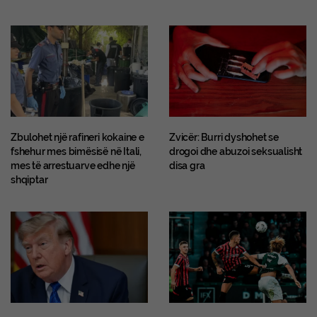
Zbulohet një rafineri kokaine e
Zvicër: Burri dyshohet se
fshehur mes bimësisë në Itali,
drogoi dhe abuzoi seksualisht
mes të arrestuarve edhe një
disa gra
shqiptar