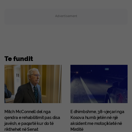
Advertisement
Te fundit
Mitch McConnell del nga
E dhimbshme, 38-vjeçari nga
qendra e rehabilitimit pas disa
Kosova humb jetën në një
javësh, e paqartë kur do të
aksident me motoçikletë në
rikthehet në Senat
Mirditë