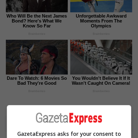
Who Will Be the Next James
Unforgettable Awkward
Bond? Here's What We
Moments From The
Know So Far
Olympics
Brainberries
Brainberries
Dare To Watch: 6 Movies So
You Wouldn't Believe It If It
Bad They're Good
Wasn't Caught On Camera!
Brainberries
Brainberries
Advertisement
GazetaExpress asks for your consent to