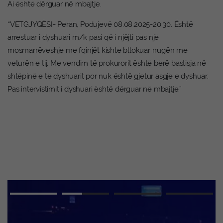
Ai është dërguar në mbajtje.
“VETGJYQËSI- Peran, Podujevë 08.08.2025-20:30. Është
arrestuar i dyshuari m/k pasi që i njëjti pas një
mosmarrëveshje me fqinjët kishte bllokuar rrugën me
veturën e tij. Me vendim të prokurorit është bërë bastisja në
shtëpinë e të dyshuarit por nuk është gjetur asgjë e dyshuar.
Pas intervistimit i dyshuari është dërguar në mbajtje.”