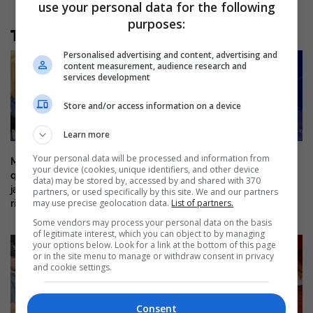
use your personal data for the following
purposes:
Të tjera nga rubrika
Personalised advertising and content, advertising and
content measurement, audience research and
services development
Store and/or access information on a device
Learn more
Your personal data will be processed and information from
Mitch McConnell del nga
E dhimbshme, 38-vjeçari nga
your device (cookies, unique identifiers, and other device
qendra e rehabilitimit pas disa
Kosova humb jetën në një
data) may be stored by, accessed by and shared with 370
javësh, e paqartë kur do të
aksident me motoçikletë në
partners, or used specifically by this site. We and our partners
may use precise geolocation data.
List of partners.
rikthehet në Senat
Mirditë
Some vendors may process your personal data on the basis
of legitimate interest, which you can object to by managing
your options below. Look for a link at the bottom of this page
or in the site menu to manage or withdraw consent in privacy
and cookie settings.
Consent