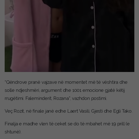
“Qëndrove pranë vajzave në momentet më të vështira dhe
solle ndjeshmëri, argument dhe 1001 emocione gjatë këtij
rrugëtimi. Faleminderit, Rozana”, vazhdon postimi.
Veç Rozit, në finale janë edhe Laert Vasili, Gjesti dhe Egli Tako.
Finalja e madhe vlen të ceket se do të mbahet më 19 prill (e
shtunë).