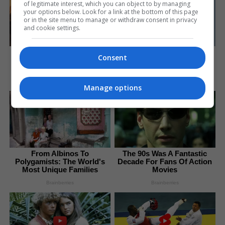
of legitimate interest, which you can object to by managing
your options below. Look for a link at the bottom of this page
or in the site menu to manage or withdraw consent in privacy
and cookie settings.
To Steamy To Stream? Not
2025’s Most Impactful
Consent
For The Bridgertons! 9
Celebrity Farewells
Must-See Scenes
Brainberries
Brainberries
Manage options
From Albinos To
The 90s Was A Fantastic
Polygamists: The World's
Decade For Fans Of Action
Most Unique Families
Movies
Brainberries
Brainberries