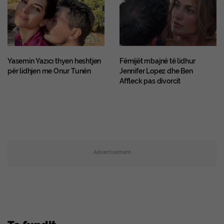
Yasemin Yazıcı thyen heshtjen
Fëmijët mbajnë të lidhur
për lidhjen me Onur Tunën
Jennifer Lopez dhe Ben
Affleck pas divorcit
Advertisement
Te fundit