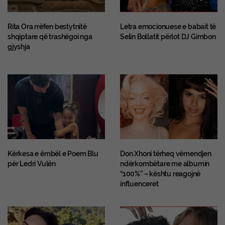
Rita Ora rrëfen bestytnitë
Letra emocionuese e babait të
shqiptare që trashëgoi nga
Selin Bollatit përlot DJ Gimbon
gjyshja
Kërkesa e ëmbël e Poem Blu
Don Xhoni tërheq vëmendjen
për Ledri Vulën
ndërkombëtare me albumin
“100%” – kështu reagojnë
influenceret