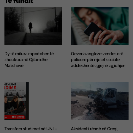
Dy të mitura raportohen të
Qeveria angleze vendos orë
zhdukura në Gjilan dhe
policore për rrjetet sociale,
Malishevë
adoleshentët gjejnë zgjidhjen
Transfero studimet në UNI –
Aksident i rëndë në Greqi,