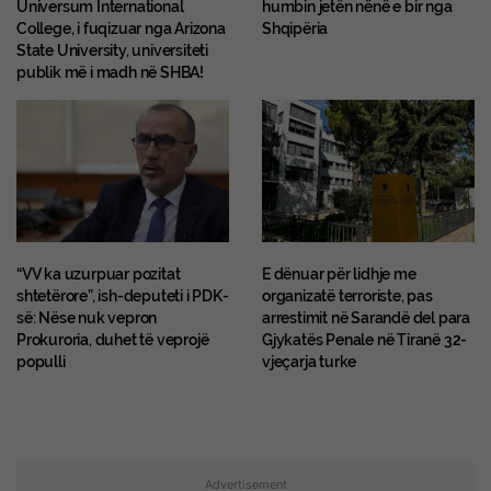
Universum International
humbin jetën nënë e bir nga
College, i fuqizuar nga Arizona
Shqipëria
State University, universiteti
publik më i madh në SHBA!
“VV ka uzurpuar pozitat
E dënuar për lidhje me
shtetërore”, ish-deputeti i PDK-
organizatë terroriste, pas
së: Nëse nuk vepron
arrestimit në Sarandë del para
Prokuroria, duhet të veprojë
Gjykatës Penale në Tiranë 32-
populli
vjeçarja turke
Advertisement