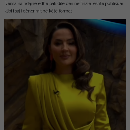
Derisa na ndajnë edhe pak ditë deri në finale, është publikuar
klipi i saj i qëndrimit në këtë format.