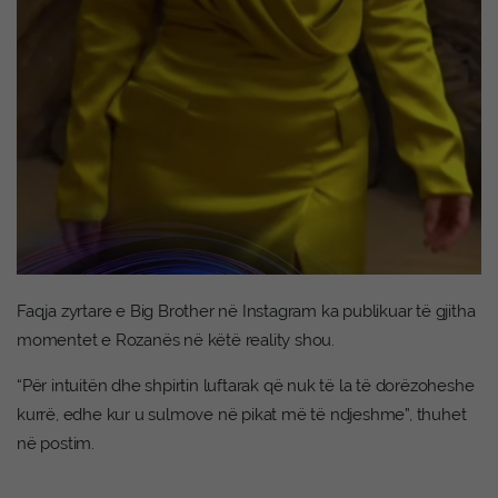
Faqja zyrtare e Big Brother në Instagram ka publikuar të gjitha
momentet e Rozanës në këtë reality shou.
“Për intuitën dhe shpirtin luftarak që nuk të la të dorëzoheshe
kurrë, edhe kur u sulmove në pikat më të ndjeshme”, thuhet
në postim.