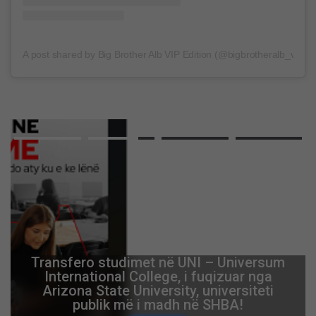
A post shared by Big Brother Alb VIP Edition (@bigbrotheralb_vip)
Advertisement
Aksident i rëndë në Greqi, humbin jetën
nënë e bir nga Shqipëria