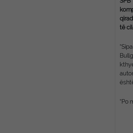
SPB T
komp
qira
të ci
“Sip
Bull
kthye
auto
ësht
“Po 