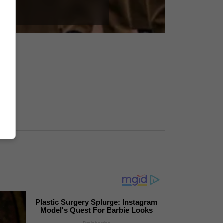
Plastic Surgery Splurge: Instagram
Model's Quest For Barbie Looks
Brainberries