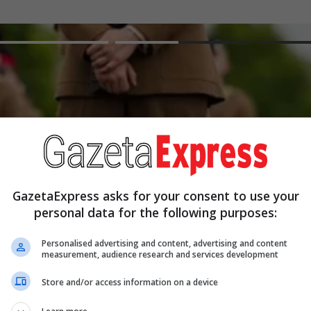
GazetaExpress asks for your consent to use your
personal data for the following purposes:
Personalised advertising and content, advertising and content
measurement, audience research and services development
Skandal në Britani, akuza pë
ngacmime seksuale në koleg
Store and/or access information on a device