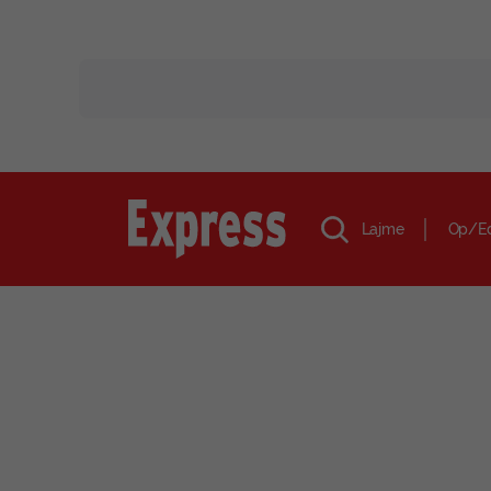
Lajme
Op/E