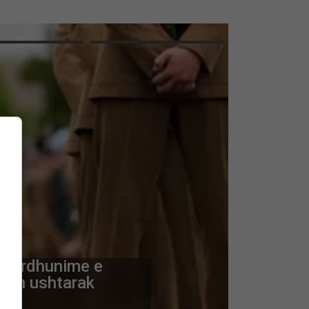
r përdhunime e
jin ushtarak