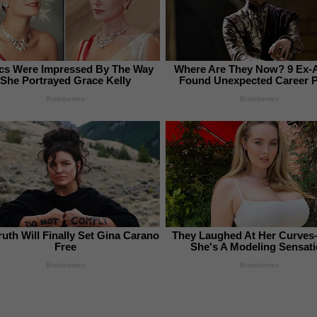
ics Were Impressed By The Way
Where Are They Now? 9 Ex-
She Portrayed Grace Kelly
Found Unexpected Career 
Brainberries
Brainberries
ruth Will Finally Set Gina Carano
They Laughed At Her Curv
Free
She's A Modeling Sensat
Brainberries
Brainberries