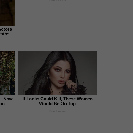
Actors
Paths
es—Now
If Looks Could Kill, These Women
ion
Would Be On Top
Brainberries