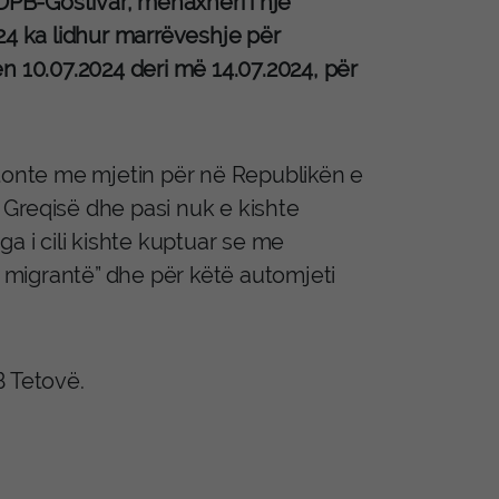
 DPB-Gostivar, menaxheri i një
24 ka lidhur marrëveshje për
n 10.07.2024 deri më 14.07.2024, për
ëtonte me mjetin për në Republikën e
Greqisë dhe pasi nuk e kishte
a i cili kishte kuptuar se me
migrantë” dhe për këtë automjeti
B Tetovë.