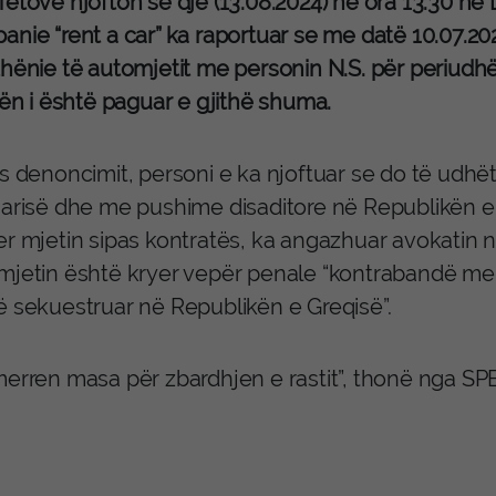
etovë njofton se dje (13.08.2024) në ora 13:30 në
anie “rent a car” ka raportuar se me datë 10.07.20
dhënie të automjetit me personin N.S. për periudhë
lën i është paguar e gjithë shuma.
as denoncimit, personi e ka njoftuar se do të udh
garisë dhe me pushime disaditore në Republikën e 
r mjetin sipas kontratës, ka angazhuar avokatin ng
mjetin është kryer vepër penale “kontrabandë me 
ë sekuestruar në Republikën e Greqisë”.
merren masa për zbardhjen e rastit”, thonë nga SP