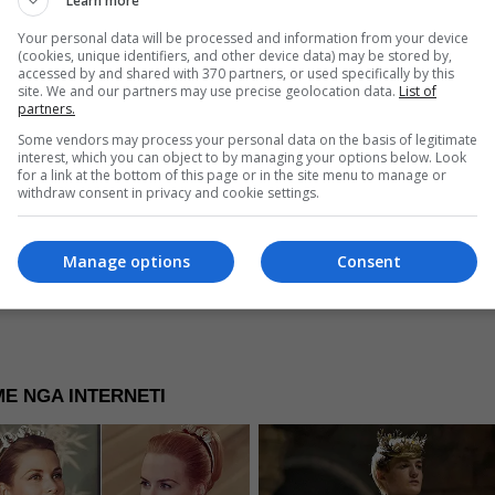
Learn more
Read more
Your personal data will be processed and information from your device
(cookies, unique identifiers, and other device data) may be stored by,
accessed by and shared with 370 partners, or used specifically by this
site. We and our partners may use precise geolocation data.
List of
partners.
Some vendors may process your personal data on the basis of legitimate
re Now
interest, which you can object to by managing your options below. Look
for a link at the bottom of this page or in the site menu to manage or
withdraw consent in privacy and cookie settings.
Manage options
Consent
E NGA INTERNETI