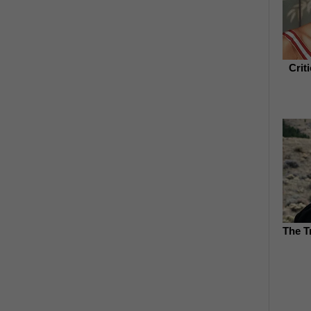
Crit
The T