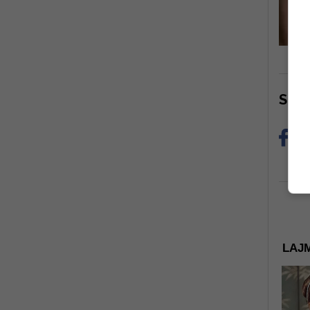
Sha
LAJM