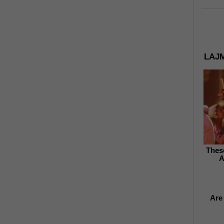
LAJM
Thes
A
Are