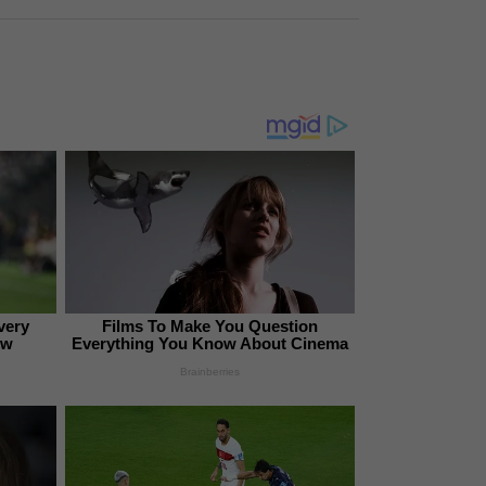
very
Films To Make You Question
ow
Everything You Know About Cinema
Brainberries