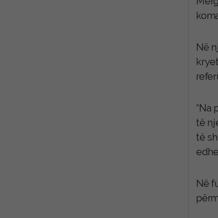
Mërg
koma
Në n
kryet
refer
“Na p
të nj
të sh
edhe
Në f
përme