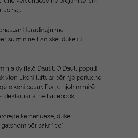
a dhe kërcënuese në drejtim të ish-
radinaj.
krahasuar Haradinajn me
 për sulmin në Banjskë, duke iu
 nja dy fjalë Dautit. O Daut, populli
uk vlen. …keni luftuar për një periudhë
 që e keni pasur. Por ju njohim mirë
ka deklaruar ai në Facebook.
përdrejtë kërcënuese, duke
 gatshëm për sakrificë”.