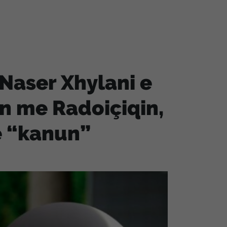
Naser Xhylani e
n me Radoiçiqin,
e “kanun”