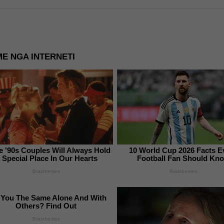
E NGA INTERNETI
e '90s Couples Will Always Hold
10 World Cup 2026 Facts E
 Special Place In Our Hearts
Football Fan Should Kn
Brainberries
Brainberries
 You The Same Alone And With
Others? Find Out
Brainberries