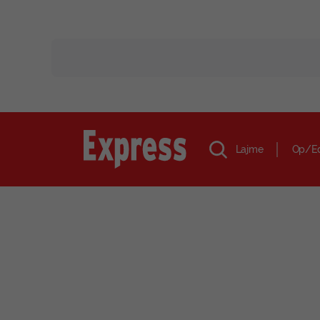
Lajme
Op/E