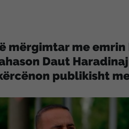
ë mërgimtar me emrin 
ahason Daut Haradinaj
kërcënon publikisht m