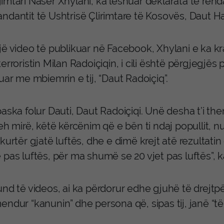
imtari Naser Xhylani, ka lëshuar deklarata të rënd
ndantit të Ushtrisë Çlirimtare të Kosovës, Daut Ha
jë video të publikuar në Facebook, Xhylani e ka 
erroristin Milan Radoiçiqin, i cili është përgjegjës
uar me mbiemrin e tij, “Daut Radoiçiq”.
aska folur Dauti, Daut Radoiçiqi. Unë desha t’i them
eh mirë, këtë kërcënim që e bën ti ndaj popullit, n
kurtër gjatë luftës, dhe e dimë krejt atë rezultatin
 pas luftës, për ma shumë se 20 vjet pas luftës”, 
und të videos, ai ka përdorur edhe gjuhë të drejt
ndur “kanunin” dhe persona që, sipas tij, janë “të