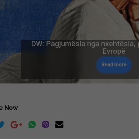
DW: Pagjumësia nga nxehtësia, 
Evropë
Read more
re Now