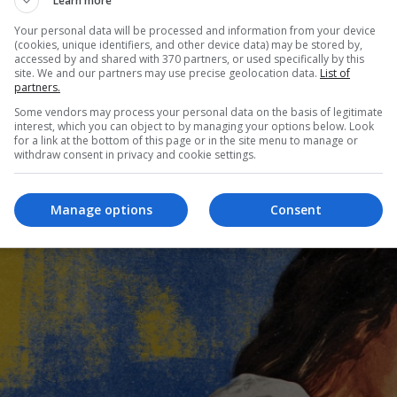
Learn more
Your personal data will be processed and information from your device
(cookies, unique identifiers, and other device data) may be stored by,
accessed by and shared with 370 partners, or used specifically by this
site. We and our partners may use precise geolocation data.
List of
partners.
Some vendors may process your personal data on the basis of legitimate
interest, which you can object to by managing your options below. Look
for a link at the bottom of this page or in the site menu to manage or
withdraw consent in privacy and cookie settings.
Manage options
Consent