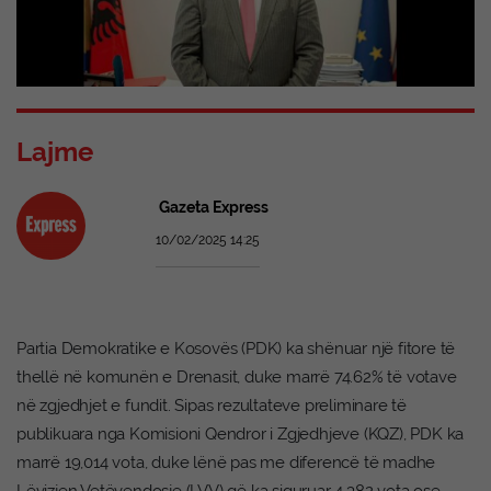
Lajme
Gazeta Express
10/02/2025 14:25
Partia Demokratike e Kosovës (PDK) ka shënuar një fitore të
thellë në komunën e Drenasit, duke marrë 74.62% të votave
në zgjedhjet e fundit. Sipas rezultateve preliminare të
publikuara nga Komisioni Qendror i Zgjedhjeve (KQZ), PDK ka
marrë 19,014 vota, duke lënë pas me diferencë të madhe