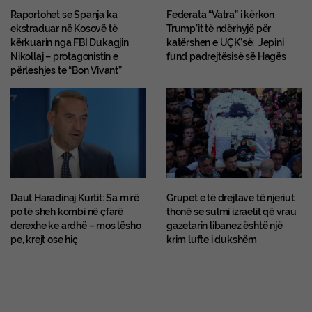
Raportohet se Spanja ka
Federata “Vatra” i kërkon
ekstraduar në Kosovë të
Trump’it të ndërhyjë për
kërkuarin nga FBI Dukagjin
katërshen e UÇK’së: Jepini
Nikollaj – protagonistin e
fund padrejtësisë së Hagës
përleshjes te “Bon Vivant”
Daut Haradinaj Kurtit: Sa mirë
Grupet e të drejtave të njeriut
po të sheh kombi në çfarë
thonë se sulmi izraelit që vrau
derexhe ke ardhë – mos lësho
gazetarin libanez është një
pe, krejt ose hiç
krim lufte i dukshëm