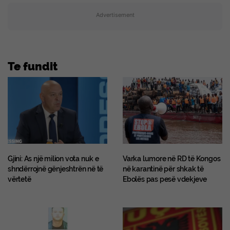
Advertisement
Te fundit
Gjini: As një milion vota nuk e
Varka lumore në RD të Kongos
shndërrojnë gënjeshtrën në të
në karantinë për shkak të
vërtetë
Ebolës pas pesë vdekjeve