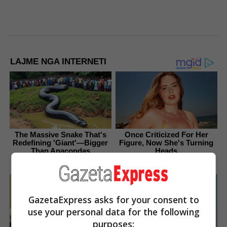
LAJME NGA INTERNETI
The Massive Snake That's
Once Criticized For Her
Redefining 'Giant'—Bigger
Figure, Now She's Turning
Than Anacondas
Heads
Brainberries
Brainberries
GazetaExpress asks for your consent to
use your personal data for the following
purposes: