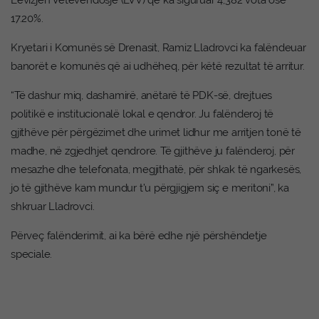
Lëvizjen Vetëvendosje (LVV) që ka siguruar 4,382 vota ose
17.20%.
Kryetari i Komunës së Drenasit, Ramiz Lladrovci ka falëndeuar
banorët e komunës që ai udhëheq, për këtë rezultat të arritur.
“Të dashur miq, dashamirë, anëtarë të PDK-së, drejtues
politikë e institucionalë lokal e qendror. Ju falënderoj të
gjithëve për përgëzimet dhe urimet lidhur me arritjen tonë të
madhe, në zgjedhjet qendrore. Të gjithëve ju falënderoj, për
mesazhe dhe telefonata, megjithatë, për shkak të ngarkesës,
jo të gjithëve kam mundur t’u përgjigjem siç e meritoni”, ka
shkruar Lladrovci.
Përveç falënderimit, ai ka bërë edhe një përshëndetje
speciale.