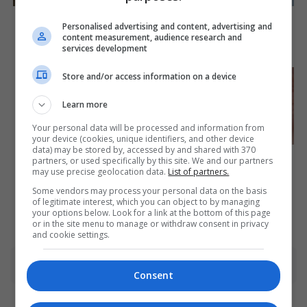
How Does "Darkest Hour"
2025’s Most Impactful
Spotted Secrets That No
Celebrity Farewells
Personalised advertising and content, advertising and
One Knew?
content measurement, audience research and
Brainberries
services development
Brainberries
Store and/or access information on a device
Clothes And Shoes Are The
Real Challenges For This
Family!
Learn more
Brainberries
Your personal data will be processed and information from
your device (cookies, unique identifiers, and other device
data) may be stored by, accessed by and shared with 370
Discover 15 Surprising
partners, or used specifically by this site. We and our partners
Things Forbidden By The
may use precise geolocation data.
List of partners.
Bible
Some vendors may process your personal data on the basis
Brainberries
of legitimate interest, which you can object to by managing
your options below. Look for a link at the bottom of this page
or in the site menu to manage or withdraw consent in privacy
and cookie settings.
Advertisement
Consent