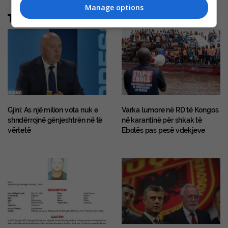
Manage options
Të tjera nga rubrika
Gjini: As një milion vota nuk e
Varka lumore në RD të Kongos
shndërrojnë gënjeshtrën në të
në karantinë për shkak të
vërtetë
Ebolës pas pesë vdekjeve