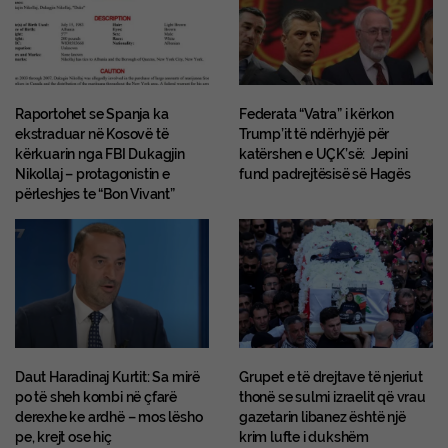
Raportohet se Spanja ka
Federata “Vatra” i kërkon
ekstraduar në Kosovë të
Trump’it të ndërhyjë për
kërkuarin nga FBI Dukagjin
katërshen e UÇK’së: Jepini
Nikollaj – protagonistin e
fund padrejtësisë së Hagës
përleshjes te “Bon Vivant”
Daut Haradinaj Kurtit: Sa mirë
Grupet e të drejtave të njeriut
po të sheh kombi në çfarë
thonë se sulmi izraelit që vrau
derexhe ke ardhë – mos lësho
gazetarin libanez është një
pe, krejt ose hiç
krim lufte i dukshëm