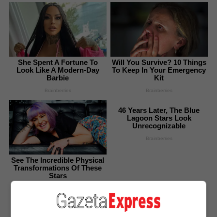
She Spent A Fortune To
Will You Survive? 10 Things
Look Like A Modern-Day
To Keep In Your Emergency
Barbie
Kit
Brainberries
Brainberries
46 Years Later, The Blue
Lagoon Stars Look
Unrecognizable
Brainberries
See The Incredible Physical
Transformations Of These
Stars
Brainberries