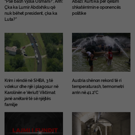
“Pse bash Vjosa Osmani?”, Arifi:
Abazi: Kurti ka për qëllim
Çka ka Lumir Abdixhiku që
shkatërrimin e oponencës
nuk bëhet president, çka ka
politike
Luta?”
Krim i rëndë në SHBA, 3 të
Austria shënon rekord të ri
vdekur dhe një i plagosur në
temperaturash, termometri
Karolinën e Veriut! Viktimat
arrin në 41.2°C
janë anëtarë të së njëjtës
familje