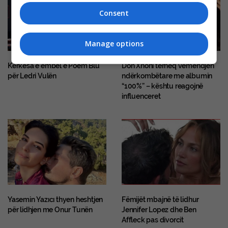
Consent
Manage options
Kërkesa e ëmbël e Poem Blu
Don Xhoni tërheq vëmendjen
për Ledri Vulën
ndërkombëtare me albumin
“100%” – kështu reagojnë
influenceret
Yasemin Yazıcı thyen heshtjen
Fëmijët mbajnë të lidhur
për lidhjen me Onur Tunën
Jennifer Lopez dhe Ben
Affleck pas divorcit