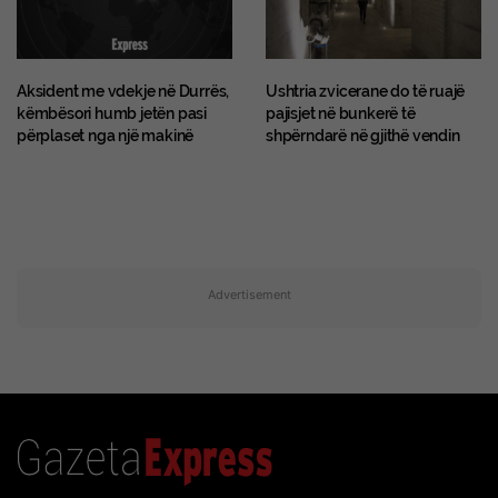
Aksident me vdekje në Durrës,
Ushtria zvicerane do të ruajë
këmbësori humb jetën pasi
pajisjet në bunkerë të
përplaset nga një makinë
shpërndarë në gjithë vendin
Advertisement