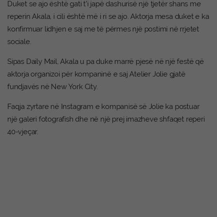
Duket se ajo është gati t’i japë dashurisë një tjetër shans me
reperin Akala, i cili është më i ri se ajo. Aktorja mesa duket e ka
konfirmuar lidhjen e saj me të përmes një postimi në rrjetet
sociale.
Sipas Daily Mail, Akala u pa duke marrë pjesë në një festë që
aktorja organizoi për kompaninë e saj Atelier Jolie gjatë
fundjavës në New York City.
Faqja zyrtare në Instagram e kompanisë së Jolie ka postuar
një galeri fotografish dhe në një prej imazheve shfaqet reperi
40-vjeçar.