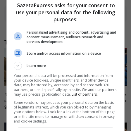
GazetaExpress asks for your consent to
use your personal data for the following
Advertisement
purposes:
Personalised advertising and content, advertising and
content measurement, audience research and
Të tjera nga rubrika
services development
Store and/or access information on a device
Learn more
Your personal data will be processed and information from
your device (cookies, unique identifiers, and other device
data) may be stored by, accessed by and shared with 370
partners, or used specifically by this site. We and our partners
may use precise geolocation data.
List of partners.
Rita Ora rrëfen bestytnitë
Letra emocionuese e babait të
shqiptare që trashëgoi nga
Selin Bollatit përlot DJ Gimbon
Some vendors may process your personal data on the basis
gjyshja
of legitimate interest, which you can object to by managing
your options below. Look for a link at the bottom of this page
or in the site menu to manage or withdraw consent in privacy
and cookie settings.