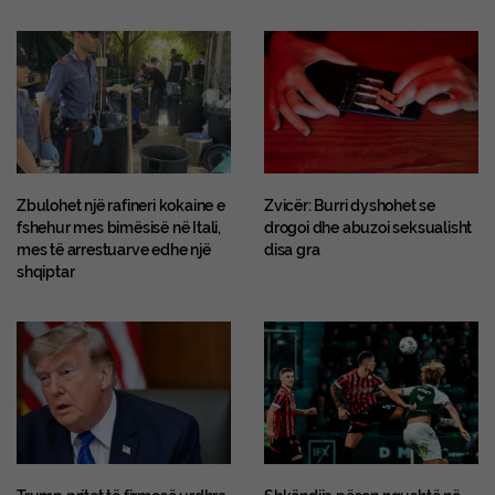
Zbulohet një rafineri kokaine e
Zvicër: Burri dyshohet se
fshehur mes bimësisë në Itali,
drogoi dhe abuzoi seksualisht
mes të arrestuarve edhe një
disa gra
shqiptar