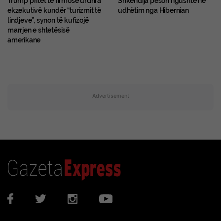
Trump pritet të firmosë urdhra
Shkëndija pëson ngushtë në
ekzekutivë kundër “turizmit të
udhëtim nga Hibernian
lindjeve”, synon të kufizojë
marrjen e shtetësisë
amerikane
Advertisement