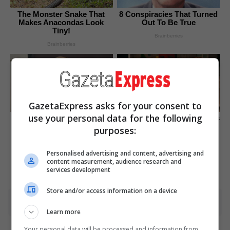
The Monster Snake That
8 Conspiracies That Turned
Makes Anacondas Look
Out To Be True
Tiny!
Brainberries
Brainberries
GazetaExpress asks for your consent to
use your personal data for the following
Macaulay Culkin's Own
I Bet You Didn't Know It Was
Version Of The New ‘Home
Really Happening?
purposes:
Alone’
Brainberries
Brainberries
Personalised advertising and content, advertising and
content measurement, audience research and
services development
Store and/or access information on a device
Advertisement
Learn more
Your personal data will be processed and information from