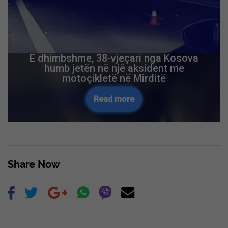
E dhimbshme, 38-vjeçari nga Kosova
humb jetën në një aksident me
motoçikletë në Mirditë
Read more
Share Now