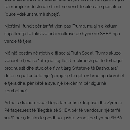
të mbrojtur industrinë e filmit në vend, të cilën ai e përshkroi
“duke vdekur shumë shpejt”.
Njoftimi i fundit për tarifat vjen pasi Trump, muajin e kaluar,
shpalli rritje të taksave ndaj mallrave që hyjnë në SHBA nga
vende të tjera.
Në një postim në rrjetin e tij social Truth Social, Trump akuzoi
vendet e tjera se “ofrojnë lloj-lloj stimulimesh për të tërhequr
prodhuesit dhe studiot e filmit larg Shteteve të Bashkuara”,
duke e quajtur këtë një “përpjekje të qëllimshme nga kombet
e tjera dhe, për këtë arsye, një kërcënim për sigurinë
kombëtare”.
Ai tha se ka autorizuar Departamentin e Tregtisë dhe Zyrën e
Përfaqësuesit të Tregtisë së SHBA për të vendosur një tarifë
100% për çdo film të prodhuar jashtë vendit që hyn në SHBA.