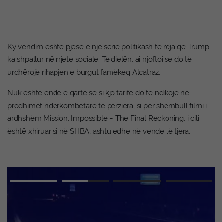
Ky vendim është pjesë e një serie politikash të reja që Trump
ka shpallur në rrjete sociale. Të dielën, ai njoftoi se do të
urdhërojë rihapjen e burgut famëkeq Alcatraz.
Nuk është ende e qartë se si kjo tarifë do të ndikojë në
prodhimet ndërkombëtare të përziera, si për shembull filmi i
ardhshëm Mission: Impossible – The Final Reckoning, i cili
është xhiruar si në SHBA, ashtu edhe në vende të tjera.