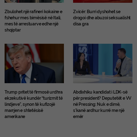
Zbulohet një rafineri kokaine e
Zvicër: Burri dyshohet se
fshehur mes bimësisë në Itali,
drogoi dhe abuzoi seksualisht
mes të arrestuarve edhe një
disa gra
shqiptar
Trump pritet të firmosë urdhra
Abdixhiku kandidat i LDK-së
ekzekutivë kundër “turizmit të
për president? Deputetët e VV
lindjeve”, synon të kufizojë
në Pressing: Nuk e dimë,
marrjen e shtetësisë
s’kanë ardhur kurrë me një
amerikane
emër