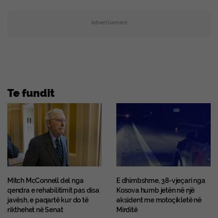
Advertisement
Te fundit
Mitch McConnell del nga
E dhimbshme, 38-vjeçari nga
qendra e rehabilitimit pas disa
Kosova humb jetën në një
javësh, e paqartë kur do të
aksident me motoçikletë në
rikthehet në Senat
Mirditë