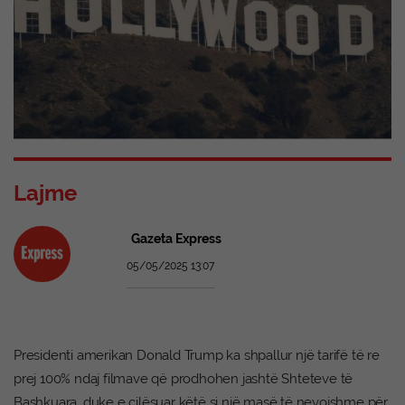
Lajme
Gazeta Express
05/05/2025 13:07
Presidenti amerikan Donald Trump ka shpallur një tarifë të re
prej 100% ndaj filmave që prodhohen jashtë Shteteve të
Bashkuara, duke e cilësuar këtë si një masë të nevojshme për