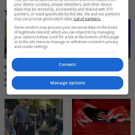
your device (cookies, unique identifiers, and other device
data) may be stored by, accessed by and shared with 370
Të tjera nga rubrika
partners, or used specifically by this site. We and our partners
may use precise geolocation data.
List of partners.
Some vendors may process your personal data on the basis
of legitimate interest, which you can object to by managing
your options below. Look for a link at the bottom of this page
or in the site menu to manage or withdraw consent in privacy
and cookie settings.
Consent
Mitch McConnell del nga
E dhimbshme, 38-vjeçari nga
qendra e rehabilitimit pas disa
Kosova humb jetën në një
javësh, e paqartë kur do të
aksident me motoçikletë në
Manage options
rikthehet në Senat
Mirditë