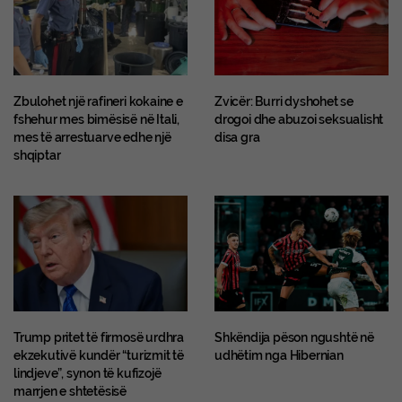
Zbulohet një rafineri kokaine e
Zvicër: Burri dyshohet se
fshehur mes bimësisë në Itali,
drogoi dhe abuzoi seksualisht
mes të arrestuarve edhe një
disa gra
shqiptar
Trump pritet të firmosë urdhra
Shkëndija pëson ngushtë në
ekzekutivë kundër “turizmit të
udhëtim nga Hibernian
lindjeve”, synon të kufizojë
marrjen e shtetësisë