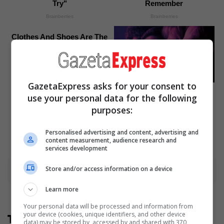
Try"
Remember
Brainberries
Brainberries
Clothes And Shoes Are The
Real Challenges For This
Family!
Brainberries
GazetaExpress asks for your consent to
8 Movies Based On Real
Stories That Give Us
use your personal data for the following
Shivers
purposes:
Brainberries
Personalised advertising and content, advertising and
content measurement, audience research and
services development
Store and/or access information on a device
Advertisement
Learn more
Your personal data will be processed and information from
your device (cookies, unique identifiers, and other device
Të tjera nga rubrika
data) may be stored by, accessed by and shared with 370