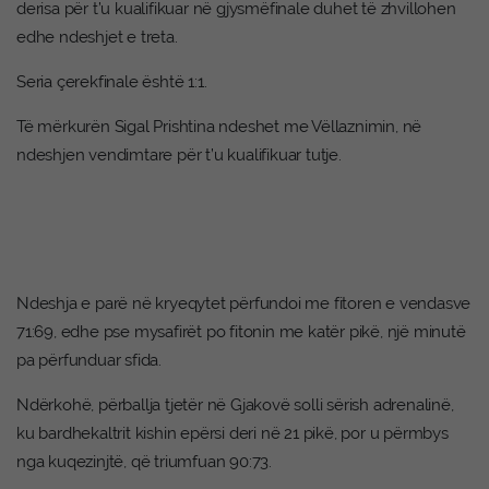
derisa për t’u kualifikuar në gjysmëfinale duhet të zhvillohen
edhe ndeshjet e treta.
Seria çerekfinale është 1:1.
Të mërkurën Sigal Prishtina ndeshet me Vëllaznimin, në
ndeshjen vendimtare për t’u kualifikuar tutje.
Ndeshja e parë në kryeqytet përfundoi me fitoren e vendasve
71:69, edhe pse mysafirët po fitonin me katër pikë, një minutë
pa përfunduar sfida.
Ndërkohë, përballja tjetër në Gjakovë solli sërish adrenalinë,
ku bardhekaltrit kishin epërsi deri në 21 pikë, por u përmbys
nga kuqezinjtë, që triumfuan 90:73.