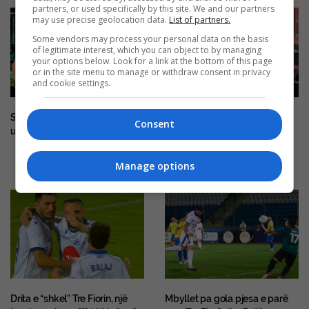
partners, or used specifically by this site. We and our partners
may use precise geolocation data.
List of partners.
Some vendors may process your personal data on the basis
of legitimate interest, which you can object to by managing
your options below. Look for a link at the bottom of this page
or in the site menu to manage or withdraw consent in privacy
and cookie settings.
Shkëndija pëson ngushtë në
“1 në mesin e 22 mijëve”,
Consent
udhëtim nga Hibernian
luftëtari shqiptar vallëzon me
flamurin kombëtar midis
serbëve të tërbuar
Manage options
Drita e “shkel” Tre Fiorin, një
Mbyllet pa gola pjesa e parë