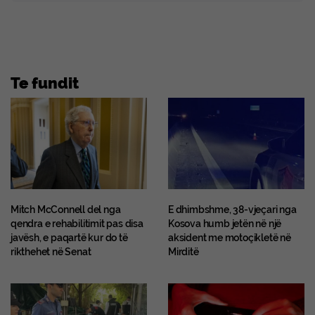
Te fundit
Mitch McConnell del nga
E dhimbshme, 38-vjeçari nga
qendra e rehabilitimit pas disa
Kosova humb jetën në një
javësh, e paqartë kur do të
aksident me motoçikletë në
rikthehet në Senat
Mirditë