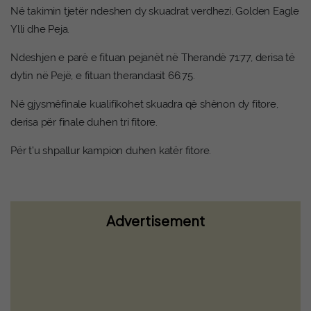
Në takimin tjetër ndeshen dy skuadrat verdhezi, Golden Eagle
Ylli dhe Peja.
Ndeshjen e parë e fituan pejanët në Therandë 71:77, derisa të
dytin në Pejë, e fituan therandasit 66:75.
Në gjysmëfinale kualifikohet skuadra që shënon dy fitore,
derisa për finale duhen tri fitore.
Për t’u shpallur kampion duhen katër fitore.
Advertisement