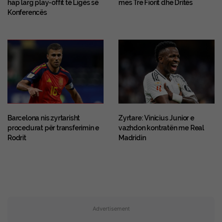
hap larg play-offit të Ligës së
mes Tre Fiorit dhe Dritës
Konferencës
Barcelona nis zyrtarisht
Zyrtare: Vinicius Junior e
procedurat për transferimin e
vazhdon kontratën me Real
Rodrit
Madridin
Advertisement