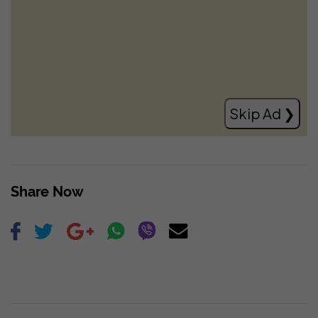
Zbulohet një rafineri kokaine e fshehur
mes bimësisë në Itali, mes të arrestuarve
edhe një shqiptar
Read more
Skip Ad ❯
Share Now