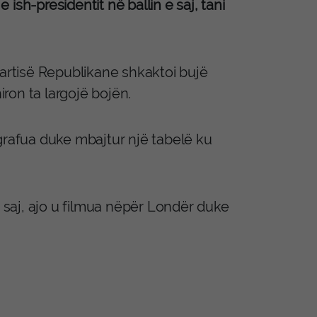
ish-presidentit në ballin e saj, tani
Partisë Republikane shkaktoi bujë
iron ta largojë bojën.
grafua duke mbajtur një tabelë ku
saj, ajo u filmua nëpër Londër duke