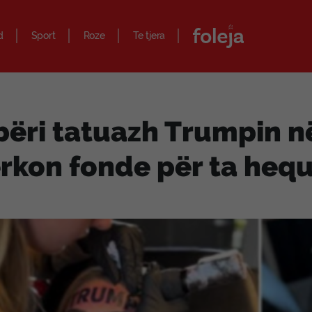
d
Sport
Roze
Te tjera
bëri tatuazh Trumpin në
rkon fonde për ta hequ