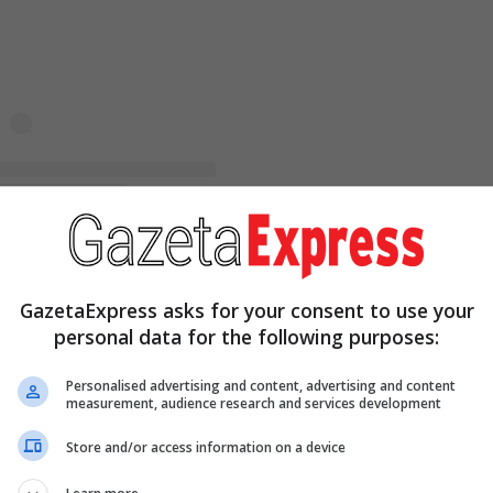
A post shared by Rain Monroe (@rainmonroes)
 po mbledh para që të mund ta heq atë. Mund të ku
GazetaExpress asks for your consent to use your
personal data for the following purposes:
Personalised advertising and content, advertising and content
measurement, audience research and services development
ytetar iu lut: “Mos e hiq! Tatuazhi më i mirë ndonjë
Store and/or access information on a device
jetër shtoi: “Mbaje! Ti je një legjendë tani”.