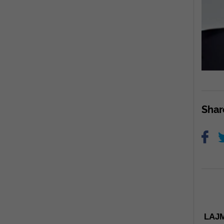
Sha
LAJM