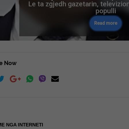
Le ta zgjedh gazetarin, televizion
populli
Read more
re Now
E NGA INTERNETI