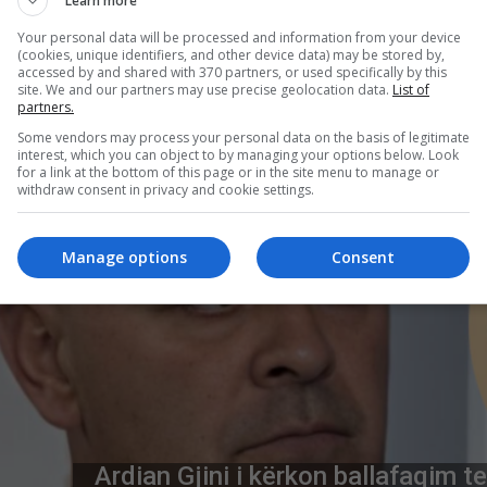
Learn more
Your personal data will be processed and information from your device
(cookies, unique identifiers, and other device data) may be stored by,
she, Rain bëri tatuazhin në një studio tatuazhesh
accessed by and shared with 370 partners, or used specifically by this
site. We and our partners may use precise geolocation data.
List of
partners.
Some vendors may process your personal data on the basis of legitimate
interest, which you can object to by managing your options below. Look
for a link at the bottom of this page or in the site menu to manage or
withdraw consent in privacy and cookie settings.
Manage options
Consent
Ardian Gjini i kërkon ballafaqim tel