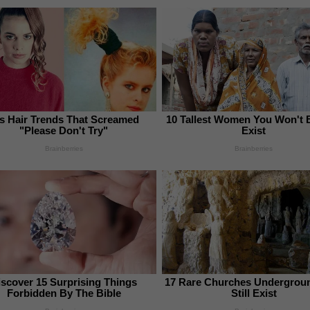
s Hair Trends That Screamed
10 Tallest Women You Won't 
"Please Don't Try"
Exist
Brainberries
Brainberries
iscover 15 Surprising Things
17 Rare Churches Undergrou
Forbidden By The Bible
Still Exist