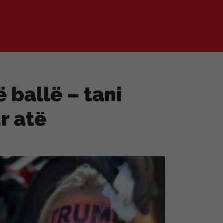
 ballë – tani
r atë