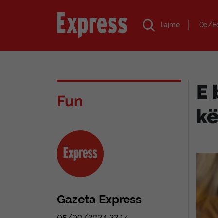
Lajme
Op/E
E 
Fun
kë
Gazeta Express
05/09/2024 22:14