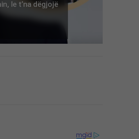
in, le t’na dëgjojë