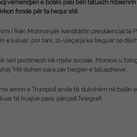
qi vëmendjen e botës pasi bëri tatuazh mbiemrin e 
ërkon fonde për ta hequr atë.
kimi i Rain Monroe për kandidatin presidencial të 
n e kaluar, por tani, 21-vjeçarja ka treguar se dësh
jë seri postimesh në rrjete sociale, Monroe u foto
uhej ‘Më duhen para për heqjen e tatuazheve’.
me emrin e Trumpiot ende të dukshëm në ballin e 
kuar të huajve para, përcjell Telegrafi.