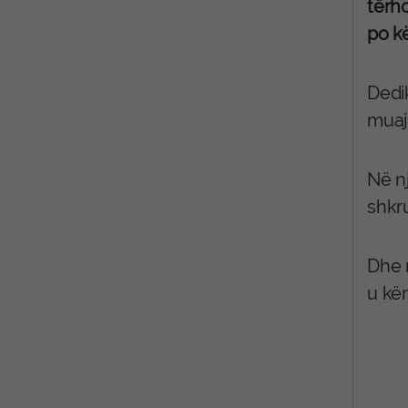
tërho
po k
Dedi
muaji
Në n
shkr
Dhe 
u kër