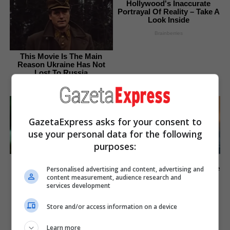
Hollywood's Inaccurate
Portrayal Of Reality – Take A
Look Inside
Brainberries
This Movie Is The Main
Reason Ukraine Has Not
Lost To Russia
Brainberries
GazetaExpress asks for your consent to
use your personal data for the following
purposes:
The 90s Was A Fantastic
Is There An Intersex Whale?
Decade For Fans Of Action
This Finding Baffles Science
Personalised advertising and content, advertising and
Movies
content measurement, audience research and
Brainberries
services development
Brainberries
Store and/or access information on a device
Learn more