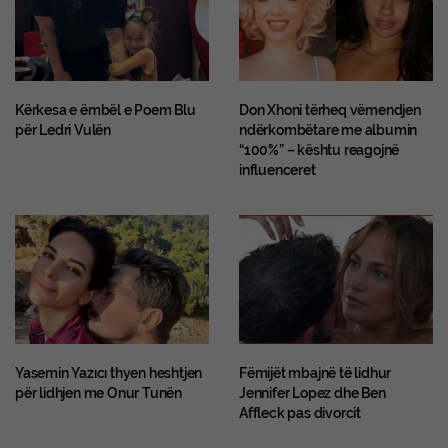
Kërkesa e ëmbël e Poem Blu
Don Xhoni tërheq vëmendjen
për Ledri Vulën
ndërkombëtare me albumin
“100%” – kështu reagojnë
influenceret
Yasemin Yazıcı thyen heshtjen
Fëmijët mbajnë të lidhur
për lidhjen me Onur Tunën
Jennifer Lopez dhe Ben
Affleck pas divorcit