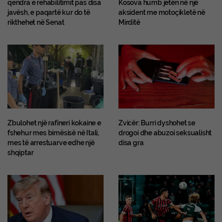
qendra e rehabilitimit pas disa
Kosova humb jetën në një
javësh, e paqartë kur do të
aksident me motoçikletë në
rikthehet në Senat
Mirditë
Zbulohet një rafineri kokaine e
Zvicër: Burri dyshohet se
fshehur mes bimësisë në Itali,
drogoi dhe abuzoi seksualisht
mes të arrestuarve edhe një
disa gra
shqiptar