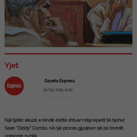
Yjet
Gazeta Express
30/05/2025 21:20
Një tjetër akuzë e rëndë është shtuar ndaj reperit të njohur
Sean “Diddy” Combs, në një proces gjyqësor që po trondit
opinionin publik.