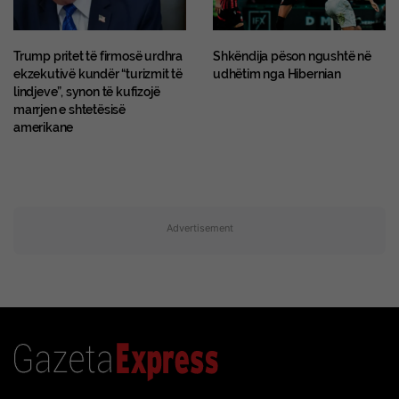
Trump pritet të firmosë urdhra
Shkëndija pëson ngushtë në
ekzekutivë kundër “turizmit të
udhëtim nga Hibernian
lindjeve”, synon të kufizojë
marrjen e shtetësisë
amerikane
Advertisement