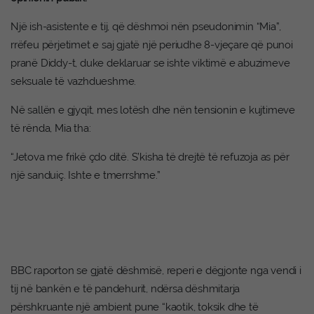
Një ish-asistente e tij, që dëshmoi nën pseudonimin “Mia”,
rrëfeu përjetimet e saj gjatë një periudhe 8-vjeçare që punoi
pranë Diddy-t, duke deklaruar se ishte viktimë e abuzimeve
seksuale të vazhdueshme.
Në sallën e gjyqit, mes lotësh dhe nën tensionin e kujtimeve
të rënda, Mia tha:
“Jetova me frikë çdo ditë. S’kisha të drejtë të refuzoja as për
një sanduiç. Ishte e tmerrshme.”
BBC raporton se gjatë dëshmisë, reperi e dëgjonte nga vendi i
tij në bankën e të pandehurit, ndërsa dëshmitarja
përshkruante një ambient pune “kaotik, toksik dhe të