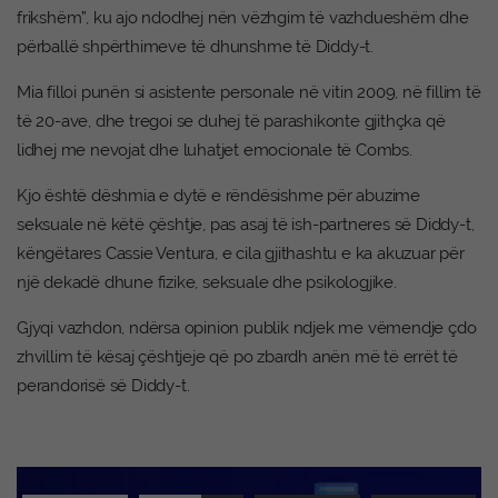
frikshëm”, ku ajo ndodhej nën vëzhgim të vazhdueshëm dhe
përballë shpërthimeve të dhunshme të Diddy-t.
Mia filloi punën si asistente personale në vitin 2009, në fillim të
të 20-ave, dhe tregoi se duhej të parashikonte gjithçka që
lidhej me nevojat dhe luhatjet emocionale të Combs.
Kjo është dëshmia e dytë e rëndësishme për abuzime
seksuale në këtë çështje, pas asaj të ish-partneres së Diddy-t,
këngëtares Cassie Ventura, e cila gjithashtu e ka akuzuar për
një dekadë dhune fizike, seksuale dhe psikologjike.
Gjyqi vazhdon, ndërsa opinion publik ndjek me vëmendje çdo
zhvillim të kësaj çështjeje që po zbardh anën më të errët të
perandorisë së Diddy-t.