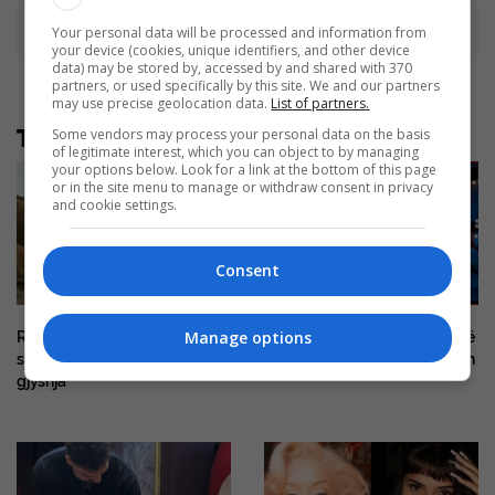
Advertisement
Your personal data will be processed and information from
your device (cookies, unique identifiers, and other device
data) may be stored by, accessed by and shared with 370
partners, or used specifically by this site. We and our partners
may use precise geolocation data.
List of partners.
Të tjera nga rubrika
Some vendors may process your personal data on the basis
of legitimate interest, which you can object to by managing
your options below. Look for a link at the bottom of this page
or in the site menu to manage or withdraw consent in privacy
and cookie settings.
Consent
Manage options
Rita Ora rrëfen bestytnitë
Letra emocionuese e babait të
shqiptare që trashëgoi nga
Selin Bollatit përlot DJ Gimbon
gjyshja