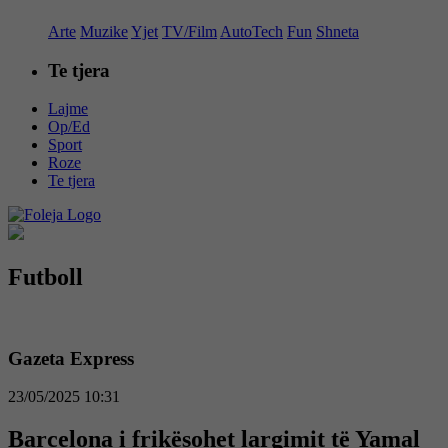
Arte
Muzike
Yjet
TV/Film
AutoTech
Fun
Shneta
Te tjera
Lajme
Op/Ed
Sport
Roze
Te tjera
Futboll
Gazeta Express
23/05/2025 10:31
Barcelona i frikësohet largimit të Yamal