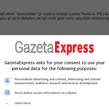
 një ofertë “stratosferike” që mund ta tundojë Lamine Yamal-in. PSG ka 
a që ata të rikthehen me një ofertë gjatë verës, ndaj klubi dëshiron që 
GazetaExpress asks for your consent to use your
personal data for the following purposes:
Personalised advertising and content, advertising and content
measurement, audience research and services development
Store and/or access information on a device
Learn more