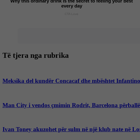
Why this ordinary drink is the secret to feeling your best
every day
CTA Love
Të tjera nga rubrika
Meksika del kundër Concacaf dhe mbështet Infantinon
Man City i vendos çmimin Rodrit, Barcelona përballë 
Ivan Toney akuzohet për sulm në një klub nate në L