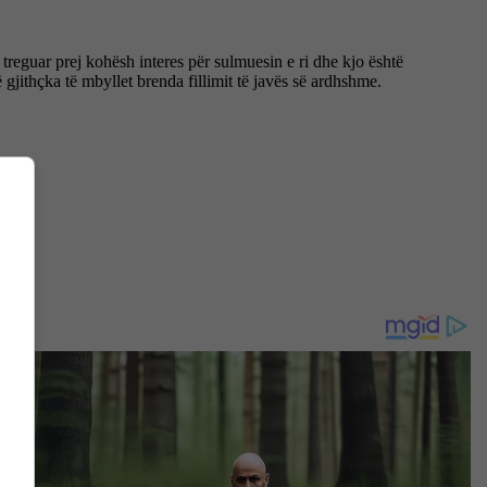
treguar prej kohësh interes për sulmuesin e ri dhe kjo është
gjithçka të mbyllet brenda fillimit të javës së ardhshme.