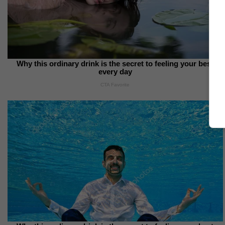
Why this ordinary drink is the secret to feeling your best
every day
CTA Favorite