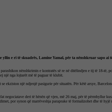
e yllin e ri të skuadrës, Lamine Yamal, për ta nënshkruar sapo ai 
ashikon nënshkrimin e kontratës së re në ditëlindjen e tij të 18-të, p
j një nga lojtarët më të paguar të klubit.
e ekziston një ndjenjë pasigurie për situatën. Për këtë arsye, Barcelona
at negociatave deri të hënën që vjen, më 26 maj, për të përmbyllur kush
bisedimet, por synon që marrëveshja paraprake të formalizohet dhe të hyjë