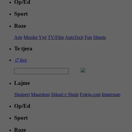
Op/Ed
Sport
Roze
Arte
Muzike
Yjet
TV/Film
AutoTech
Fun
Shneta
Te tjera
t7 live
Lajme
Shqiperi
Maqedoni
Shkurt e Shqip
Foleja.com
Impresum
Op/Ed
Sport
Roze