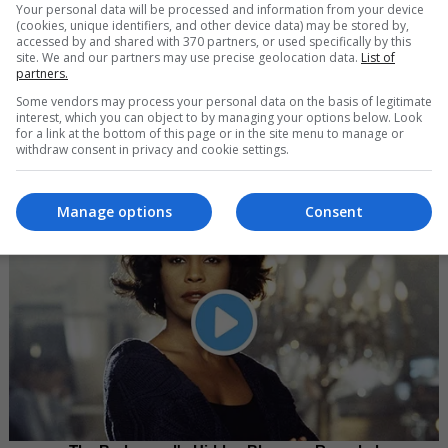
Your personal data will be processed and information from your device
(cookies, unique identifiers, and other device data) may be stored by,
accessed by and shared with 370 partners, or used specifically by this
site. We and our partners may use precise geolocation data.
List of
partners.
Some vendors may process your personal data on the basis of legitimate
interest, which you can object to by managing your options below. Look
And They Did Show This In Bohemian Rapsody!
for a link at the bottom of this page or in the site menu to manage or
withdraw consent in privacy and cookie settings.
Brainberries
Manage options
Consent