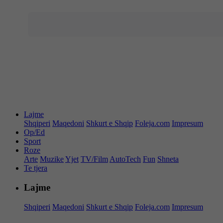
Lajme
Shqiperi
Maqedoni
Shkurt e Shqip
Foleja.com
Impresum
Op/Ed
Sport
Roze
Arte
Muzike
Yjet
TV/Film
AutoTech
Fun
Shneta
Te tjera
Lajme
Shqiperi
Maqedoni
Shkurt e Shqip
Foleja.com
Impresum