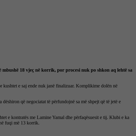
të mbushë 18 vjeç në korrik, por procesi nuk po shkon aq lehtë sa
or kushtet e saj ende nuk janë finalizuar. Komplikime dolën në
 dëshiron që negociatat të përfundojnë sa më shpejt që të jetë e
tet e kontratës me Lamine Yamal dhe përfaqësuesit e tij. Klubi e ka
 në fuqi më 13 korrik.