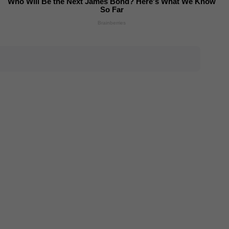
Who Will Be the Next James Bond? Here's What We Know
So Far
Brainberries