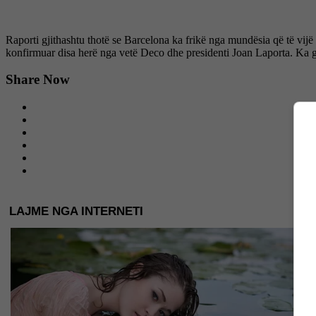
Raporti gjithashtu thotë se Barcelona ka frikë nga mundësia që të vijë
konfirmuar disa herë nga vetë Deco dhe presidenti Joan Laporta. Ka gjas
Share Now
LAJME NGA INTERNETI