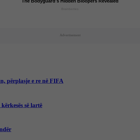
The Bodyguard's Hidden Bloopers Revealed
Brainberries
Advertisement
, përplasje e re në FIFA
kërkesës së lartë
ondër