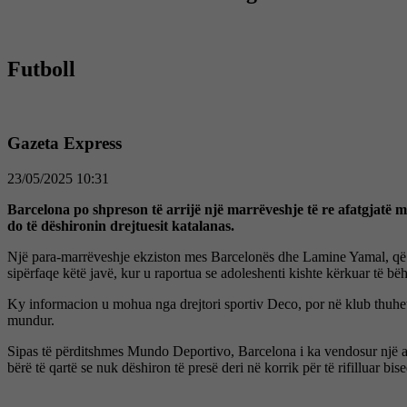
Futboll
Gazeta Express
23/05/2025 10:31
Barcelona po shpreson të arrijë një marrëveshje të re afatgjatë m
do të dëshironin drejtuesit katalanas.
Një para-marrëveshje ekziston mes Barcelonës dhe Lamine Yamal, që par
sipërfaqe këtë javë, kur u raportua se adoleshenti kishte kërkuar të bëhe
Ky informacion u mohua nga drejtori sportiv Deco, por në klub thuhet s
mundur.
Sipas të përditshmes Mundo Deportivo, Barcelona i ka vendosur një af
bërë të qartë se nuk dëshiron të presë deri në korrik për të rifilluar 