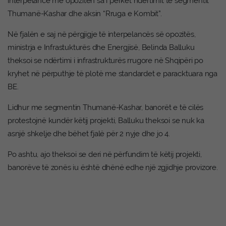
interpelancë me opozitën sa i përket ndërtimit të segmentit
Thumanë-Kashar dhe aksin “Rruga e Kombit”.
Në fjalën e saj në përgjigje të interpelancës së opozitës,
ministrja e Infrastukturës dhe Energjisë, Belinda Balluku
theksoi se ndërtimi i infrastrukturës rrugore në Shqipëri po
kryhet në përputhje të plotë me standardet e paracktuara nga
BE.
Lidhur me segmentin Thumanë-Kashar, banorët e të cilës
protestojnë kundër këtij projekti, Balluku theksoi se nuk ka
asnjë shkelje dhe bëhet fjalë për 2 nyje dhe jo 4.
Po ashtu, ajo theksoi se deri në përfundim të këtij projekti,
banorëve të zonës iu është dhënë edhe një zgjidhje provizore.