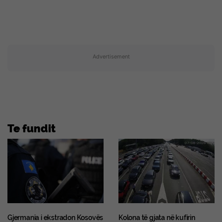
Advertisement
Te fundit
Gjermania i ekstradon Kosovës
Kolona të gjata në kufirin