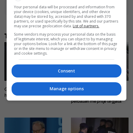
Advertisement
Your personal data will be processed and information from
your device (cookies, unique identifiers, and other device
data) may be stored by, accessed by and shared with 370
partners, or used specifically by this site. We and our partners
may use precise geolocation data.
List of partners.
Some vendors may process your personal data on the basis
Të tjera nga rubrika
of legitimate interest, which you can object to by managing
your options below. Look for a link at the bottom of this page
or in the site menu to manage or withdraw consent in privacy
and cookie settings.
Consent
Manage options
Gjermania i ekstradon Kosovës
Kolona të gjata në kufirin
hajnin e shumëkërkuar
Serbi–Kroaci, mërgimtarët
përballen me pritje të gjata