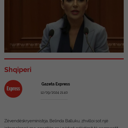
Shqiperi
Gazeta Express
12/09/2024 21:40
Zëvendëskryeministrja, Belinda Balluku, zhvilloi sot një