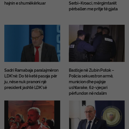
hajnin e shumëkërkuar
Serbi–Kroaci, mërgimtarët
përballen me pritje të gjata
Sadri Ramabaja paralajmëron
Bastisje në Zubin Potok –
LDK’në: Do të ketë pasoja për
Policia sekuestron armë,
ju, nëse nuk pranoni një
municion dhe pajisje
president jashtë LDK’së
ushtarake, 62-vjeçari
përfundon në ndalim