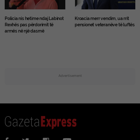
Policia nis hetime ndaj Labinot
Kroacia merr vendim, ua rrit
Rexhës pas përdorimit të
pensionet veteranëve të luftës
armës në një dasmë
Advertisement