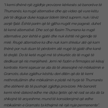
“I kemi dhënë një zgjidhje provizore kërkesës së banorëve të
Thumanës, ka rrugë alternative dhe ajo video që vure këtu
për të dëgjuar duke kopjuar liderin tënd suprem, nuk i lëviz
asnjë fjalë. Është parim që të gjitha rrugët me pagesë, duhet
të kenë alternativë. Dhe sot që flasim Thumana ka rrugë
alternative, por është e gjatë dhe nuk është në gjendje të
mirë. Rrugë alternative ka dhe nuk kam shkelur atë që kam
thënë por nuk duan të përdorim atë rrugë të gjatë dhe kanë
të drejtë. Do të ketë rrugë më të shkurtër, do të rrugë të
dedikuar që nis menjëherë. Jemi në fazën e firmosjes së kësaj
kontrate. Kemi sqaruar se ata do të aksesojnë në mbikalimin e
Gramzës, duke zgjidhur kështu deri ditën që do të kemi
rrethrrotullimin dhe mbikalimin e plotë në hyrje të Thumanës
dhe atëherë do të pushojë zgjidhja provizore. Me banorët
kemi rënë dakord edhe me diçka tjetër, që në rast se ata do ta
shikojnë të arsyeshme, mund të konsiderojmë që edhe
mbikalimin e Gramzës ta kthejmë në një nyje permanente”,