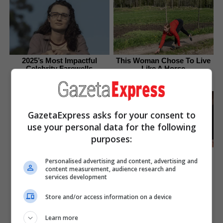
2025’s Most Impactful
This Woman Chose To Live
Celebrity Farewells
Like A Horse
Brainberries
Brainberries
Plastic Surgery Splurge:
Instagram Model's Quest
GazetaExpress asks for your consent to
For Barbie Looks
use your personal data for the following
Brainberries
purposes:
Remember The Justin
Personalised advertising and content, advertising and
Timberlake Moment That
content measurement, audience research and
Defined The 2000s?
services development
Brainberries
Store and/or access information on a device
Learn more