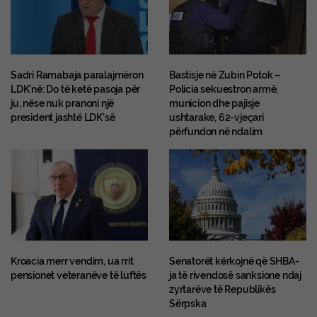
Sadri Ramabaja paralajmëron
Bastisje në Zubin Potok –
LDK’në: Do të ketë pasoja për
Policia sekuestron armë,
ju, nëse nuk pranoni një
municion dhe pajisje
president jashtë LDK’së
ushtarake, 62-vjeçari
përfundon në ndalim
Kroacia merr vendim, ua rrit
Senatorët kërkojnë që SHBA-
pensionet veteranëve të luftës
ja të rivendosë sanksione ndaj
zyrtarëve të Republikës
Sërpska