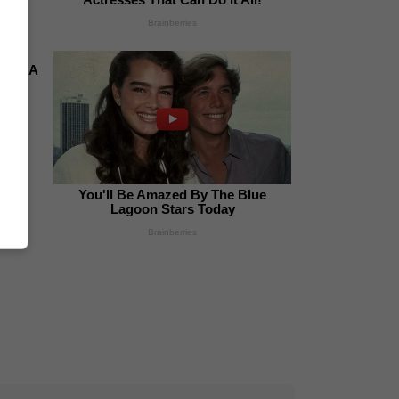
Brainberries
s To A
You'll Be Amazed By The Blue
Lagoon Stars Today
Brainberries