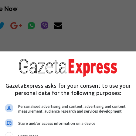
re Now
E NGA INTERNETI
GazetaExpress asks for your consent to use your
personal data for the following purposes:
Personalised advertising and content, advertising and content
measurement, audience research and services development
Store and/or access information on a device
10 Pop Divas (She's Not Number
They Laughed At Her Curv
1)
She's A Modeling Sensat