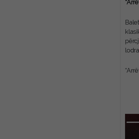
“Arrë
Balet
klasi
përc
lodr
“Arr