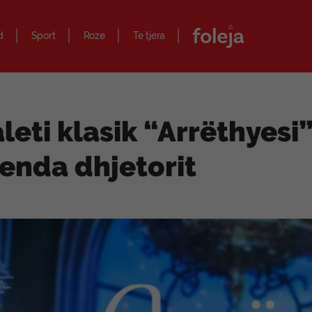
d
Sport
Roze
Te tjera
leti klasik “Arrëthyesi
enda dhjetorit