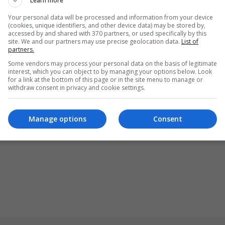
Learn more
Brainberries
Brainberries
Your personal data will be processed and information from your device
(cookies, unique identifiers, and other device data) may be stored by,
accessed by and shared with 370 partners, or used specifically by this
She Took Her Love For Horse
site. We and our partners may use precise geolocation data.
List of
Whole New Level
partners.
Brainberries
Some vendors may process your personal data on the basis of legitimate
interest, which you can object to by managing your options below. Look
for a link at the bottom of this page or in the site menu to manage or
withdraw consent in privacy and cookie settings.
s Their Job — Most People Get
It Wrong
Manage options
Consent
Brainberries