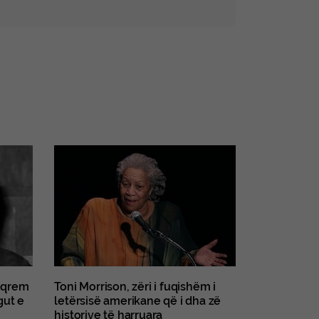
 Eqrem
Toni Morrison, zëri i fuqishëm i
gut e
letërsisë amerikane që i dha zë
historive të harruara