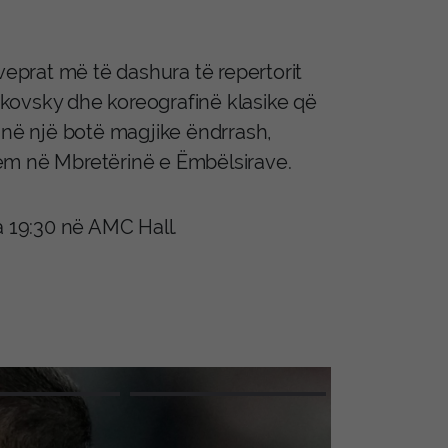
veprat më të dashura të repertorit
aikovsky dhe koreografinë klasike që
 në një botë magjike ëndrrash,
ëm në Mbretërinë e Ëmbëlsirave.
a 19:30 në AMC Hall.
nt