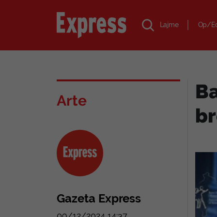
Lajme
Op/E
Ba
Arte
br
Gazeta Express
09/12/2024 14:37