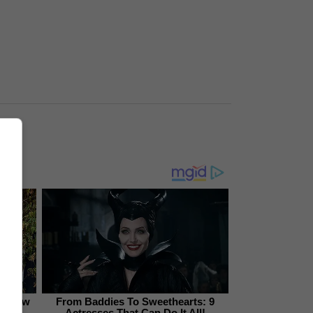
es—Now
From Baddies To Sweethearts: 9
ion
Actresses That Can Do It All!