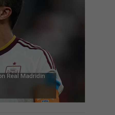
kol Hoxhës: Si një
jen e dy vëllezërve
Skip Ad ❯