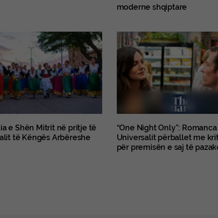
moderne shqiptare
a e Shën Mitrit në pritje të
“One Night Only”: Romanca 
valit të Këngës Arbëreshe
Universalit përballet me kri
për premisën e saj të paza