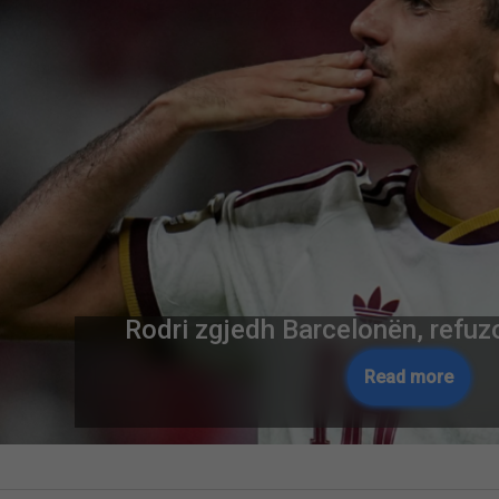
Rreth 30 vite arrati, Dosja e So
sherr për një kasetofon solli vras
në Patos
Read more