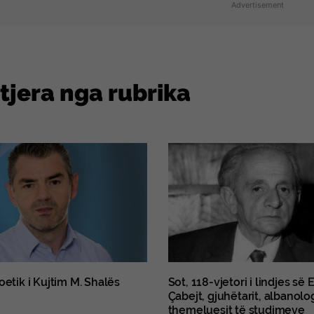
Advertisement
 tjera nga rubrika
oetik i Kujtim M. Shalës
Sot, 118-vjetori i lindjes së
Çabejt, gjuhëtarit, albanolo
themeluesit të studimeve