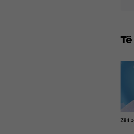
Të
Zëri p