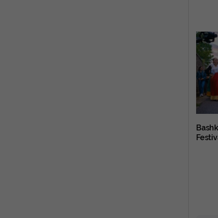
Bashki
Festi