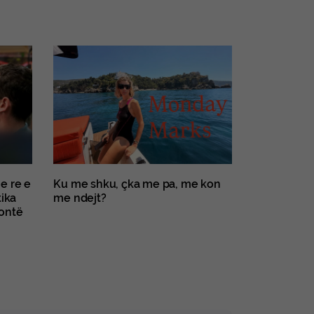
e re e
Ku me shku, çka me pa, me kon
tika
me ndejt?
kontë