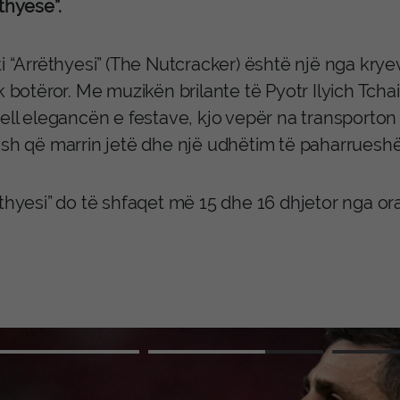
thyese”.
i “Arrëthyesi” (The Nutcracker) është një nga krye
k botëror. Me muzikën brilante të Pyotr Ilyich Tch
jell elegancën e festave, kjo vepër na transporton
ash që marrin jetë dhe një udhëtim të paharruesh
ëthyesi” do të shfaqet më 15 dhe 16 dhjetor nga or
Advertiseme