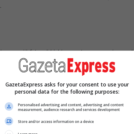
…
i nxora një foto që kishin arrestuar personin , e
. Ka marrë dëmtim në pjesën e legenit që ka një t
 vendosur një shtizë, ka edhe dëmtim te pjesa
ë, vetëm thotë që ishte shumë shpejt makina…Pranë
GazetaExpress asks for your consent to use your
isë”,
u shpreh ai.
personal data for the following purposes:
Personalised advertising and content, advertising and content
përket autorit, babai i 8-vjeçarit tha se ka qenë g
measurement, audience research and services development
jtësinë, po ashtu edhe me alkoolin.
Store and/or access information on a device