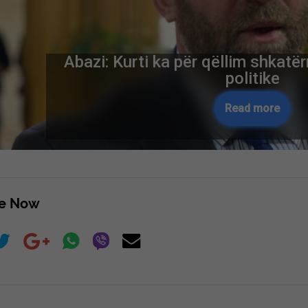
Abazi: Kurti ka për qëllim shkatë
politike
Read more
re Now