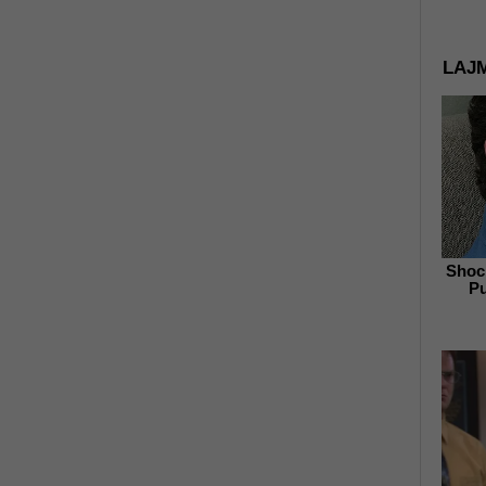
LAJM
Shoc
Pu