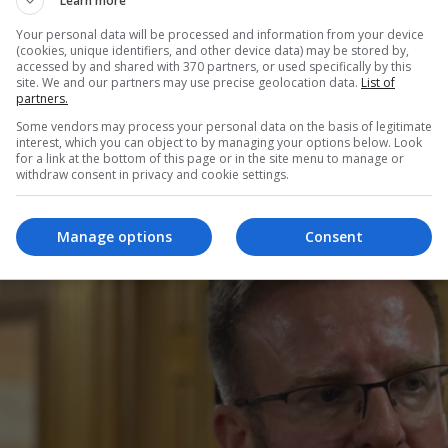
Learn more
ka qenë gjithmonë problematik, gjithmonë kemi bër
monë problematik me shpejtësinë, por edhe me alkoo
Your personal data will be processed and information from your device
(cookies, unique identifiers, and other device data) may be stored by,
accessed by and shared with 370 partners, or used specifically by this
site. We and our partners may use precise geolocation data.
List of
ashtu ai u ndal edhe te ndjesa publike që kanë bërë
partners.
Some vendors may process your personal data on the basis of legitimate
ik, duke u shprehur: “
Nuk më duhet ndjesa”.
interest, which you can object to by managing your options below. Look
for a link at the bottom of this page or in the site menu to manage or
withdraw consent in privacy and cookie settings.
Manage options
Consent