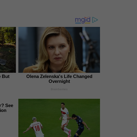
e But
Olena Zelenska's Life Changed
Overnight
Brainberries
r? See
ion