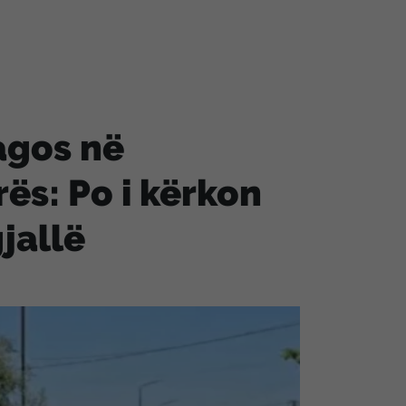
lagos në
rës: Po i kërkon
jallë