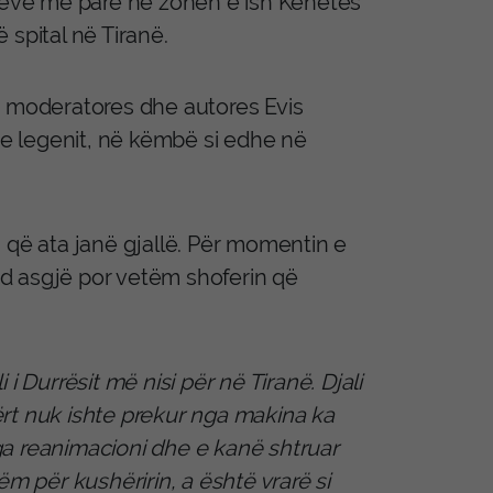
 ditëve më parë në zonën e ish Kënetës
ë spital në Tiranë.
ë moderatores dhe autores Evis
n e legenit, në këmbë si edhe në
 që ata janë gjallë. Për momentin e
end asgjë por vetëm shoferin që
i Durrësit më nisi për në Tiranë. Djali
rt nuk ishte prekur nga makina ka
nga reanimacioni dhe e kanë shtruar
 për kushëririn, a është vrarë si