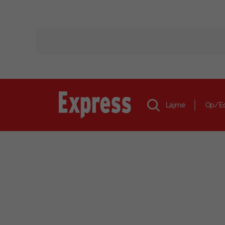
Lajme
Op/E