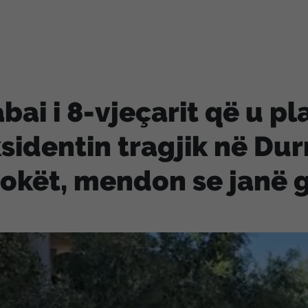
bai i 8-vjeçarit që u p
sidentin tragjik në Dur
okët, mendon se janë g