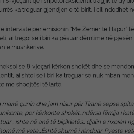
 i 8-vjeçarit që i shpëtoi aksidentit tragjik të dy
rrës ka treguar gjendjen e të birit, i cili ndodhet n
jë intervistë për emisionin “Me Zemër të Hapur” t
i, ai tregoi se i biri ka pësuar dëmtime në pjesë
ën e mushkërive.
i theksoi se 8-vjeçari kërkon shokët dhe se mendon
entit, ai shtoi se i biri ka treguar se nuk mban m
te me shpejtësi të lartë.
marrë çunin dhe jam nisur për Tiranë sepse spitali 
nikonte, por kërkonte shokët…ndërsa fëmija i katë
uar , ishte në anë të biçikletës.. djalin e nxorën 
homë më vetë…Është shumë i rënduar. Pyeste vetëm