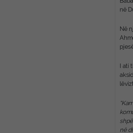
Babai
në Du
Në n
Ahmet
pjes
I at
aksid
lëviz
“Kam 
komu
shpët
në d