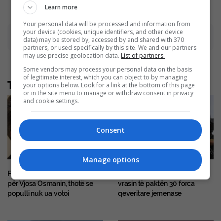
Learn more
Your personal data will be processed and information from
your device (cookies, unique identifiers, and other device
Advertisement
data) may be stored by, accessed by and shared with 370
partners, or used specifically by this site. We and our partners
may use precise geolocation data.
List of partners.
Some vendors may process your personal data on the basis
of legitimate interest, which you can object to by managing
Të tjera nga rubrika
your options below. Look for a link at the bottom of this page
or in the site menu to manage or withdraw consent in privacy
and cookie settings.
Consent
Manage options
Feraj i VV e ngacmon LDK’në
Sulmet e Houthi-t thuhet se
për Vjosa Osmanin, thotë se
vrasin të paktën 30 forca
populli nuk ua votoi
qeveritare jemenase