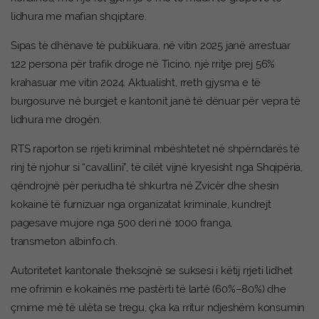
lidhura me mafian shqiptare.
Sipas të dhënave të publikuara, në vitin 2025 janë arrestuar
122 persona për trafik droge në Ticino, një rritje prej 56%
krahasuar me vitin 2024. Aktualisht, rreth gjysma e të
burgosurve në burgjet e kantonit janë të dënuar për vepra të
lidhura me drogën.
RTS raporton se rrjeti kriminal mbështetet në shpërndarës të
rinj të njohur si “cavallini”, të cilët vijnë kryesisht nga Shqipëria,
qëndrojnë për periudha të shkurtra në Zvicër dhe shesin
kokainë të furnizuar nga organizatat kriminale, kundrejt
pagesave mujore nga 500 deri në 1000 franga,
transmeton albinfo.ch.
Autoritetet kantonale theksojnë se suksesi i këtij rrjeti lidhet
me ofrimin e kokainës me pastërti të lartë (60%–80%) dhe
çmime më të ulëta se tregu, çka ka rritur ndjeshëm konsumin