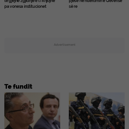
të gjejnë zgjidhje e t’i krijojnë
pjesë në ndërtimin e Qeverisë
pa vonesa institucionet
së re
Advertisement
Te fundit