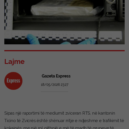
Lajme
Gazeta Express
18/05/2026 23:27
Sipas një raportimi të mediumit zviceran RTS, në kantonin
Ticino të Zvicrës është shënuar rritje e ndjeshme e trafikimit të
kokainës, me një rol gjithnjë e më të madh të grupeve të