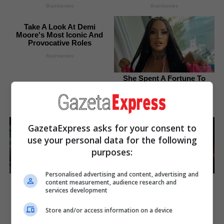
Brainberries
Brainberries
Take A Look At Demi
Moore's Most Iconic And
Provocative Roles
Brainberries
She Spent A Fortune To
Look Like A Modern-Day
Barbie
Brainberries
GazetaExpress asks for your consent to
use your personal data for the following
purposes:
Personalised advertising and content, advertising and
Unleashing Her Passion:
How Does "Darkest Hour"
content measurement, audience research and
Demi Moore's 8 Sultriest
Spotted Secrets That No
services development
Movie Roles!
One Knew?
Brainberries
Brainberries
Store and/or access information on a device