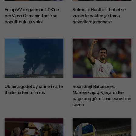
Feraj i VV e ngacmon LDK’në
Sulmet e Houthi-t thuhet se
për Vjosa Osmanin, thotë se
vrasin të paktën 30 forca
populli nuk ua votoi
qeveritare jemenase
Ukraina godet dy rafineri nafte
Rodri drejt Barcelonës:
thellë në territorin rus
Marrëveshje 4-vjeçare dhe
pagë prej 30 milionë eurosh në
sezon