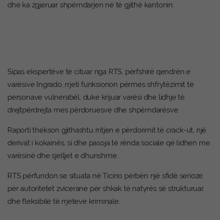
dhe ka zgjeruar shpërndarjen në të gjithë kantonin.
Sipas ekspertëve të cituar nga RTS, përfshirë qendrën e
varësive Ingrado, rrjeti funksionon përmes shfrytëzimit të
personave vulnerabël, duke krijuar varësi dhe lidhje të
drejtpërdrejta mes përdoruesve dhe shpërndarësve.
Raporti thekson gjithashtu rritjen e përdorimit të crack-ut, një
derivat i kokainës, si dhe pasoja të rënda sociale që lidhen me
varësinë dhe sjelljet e dhunshme.
RTS përfundon se situata në Ticino përbën një sfidë serioze
për autoritetet zvicerane për shkak të natyrës së strukturuar
dhe fleksibile të rrjeteve kriminale.