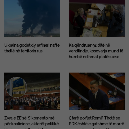
Ukraina godet dy rafineri nafte
Ka qëndruar 92 ditë në
thellë në territorin rus
vendlindje, kosovarja mund të
humbë ndihmat plotësuese
Zyra e BE’së: S’komentojmë
Çfarë po flet Remi? Thotë se
për koalicione, akterët politikë
PDK është e gatshme të marrë