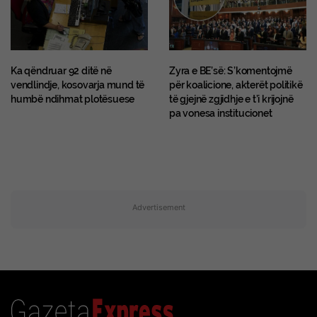
Ka qëndruar 92 ditë në
Zyra e BE’së: S’komentojmë
vendlindje, kosovarja mund të
për koalicione, akterët politikë
humbë ndihmat plotësuese
të gjejnë zgjidhje e t’i krijojnë
pa vonesa institucionet
Advertisement