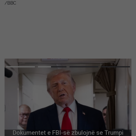
/BBC
Dokumentet e FBI-së zbulojnë se Trumpi