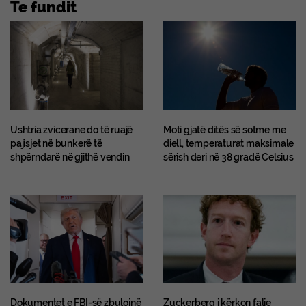
Te fundit
Ushtria zvicerane do të ruajë
Moti gjatë ditës së sotme me
pajisjet në bunkerë të
diell, temperaturat maksimale
shpërndarë në gjithë vendin
sërish deri në 38 gradë Celsius
Dokumentet e FBI-së zbulojnë
Zuckerberg i kërkon falje