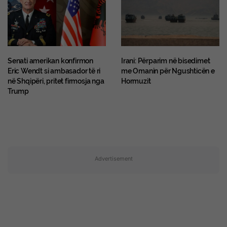
Senati amerikan konfirmon
Irani: Përparim në bisedimet
Eric Wendt si ambasador të ri
me Omanin për Ngushticën e
në Shqipëri, pritet firmosja nga
Hormuzit
Trump
Advertisement