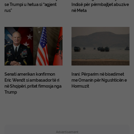
se Trumpi u hetua si “agjent
Indisë për përmbajtjet abuzive
rus”
në Meta
Senati amerikan konfirmon
Irani: Përparim në bisedimet
Eric Wendt si ambasador të ri
me Omanin për Ngushticën e
në Shqipëri, pritet firmosja nga
Hormuzit
Trump
Advertisement