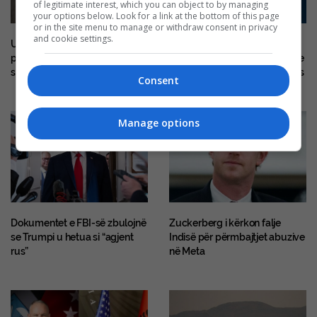
of legitimate interest, which you can object to by managing
your options below. Look for a link at the bottom of this page
or in the site menu to manage or withdraw consent in privacy
and cookie settings.
Ushtria zvicerane do të ruajë
Moti gjatë ditës së sotme me
pajisjet në bunkerë të
diell, temperaturat maksimale
shpërndarë në gjithë vendin
sërish deri në 38 gradë Celsius
Consent
Manage options
Dokumentet e FBI-së zbulojnë
Zuckerberg i kërkon falje
se Trumpi u hetua si “agjent
Indisë për përmbajtjet abuzive
rus”
në Meta