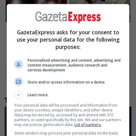
These Photos Make Us
The Bodyguard's Hidden
Nostalgic For The 70's
Bloopers Revealed
GazetaExpress asks for your consent to
use your personal data for the following
Brainberries
Brainberries
purposes:
Personalised advertising and content, advertising and
content measurement, audience research and
services development
Advertisement
Store and/or access information on a device
Learn more
Të tjera nga rubrika
Your personal data will be processed and information from
your device (cookies, unique identifiers, and other device
data) may be stored by, accessed by and shared with 370
partners, or used specifically by this site. We and our partners
may use precise geolocation data.
List of partners.
Some vendors may process your personal data on the basis