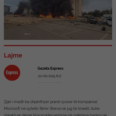
Lajme
Gazeta Express
20/06/2025 8:17
Zjarr i madh ka shpërthyer pranë zyrave të kompanisë
Microsoft në qytetin Be’er Sheva në jug të Izraelit, duke
shkaktuar dëme të konsiderueshme në ndërtesa banimi në