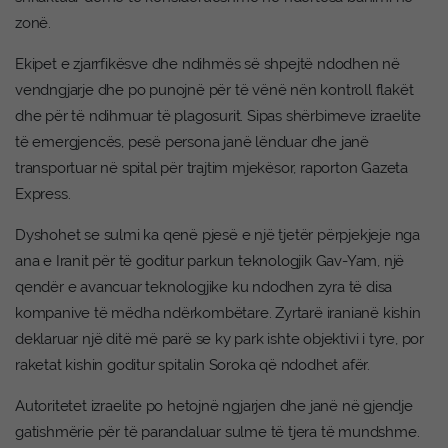
zonë.
Ekipet e zjarrfikësve dhe ndihmës së shpejtë ndodhen në
vendngjarje dhe po punojnë për të vënë nën kontroll flakët
dhe për të ndihmuar të plagosurit. Sipas shërbimeve izraelite
të emergjencës, pesë persona janë lënduar dhe janë
transportuar në spital për trajtim mjekësor, raporton Gazeta
Express.
Dyshohet se sulmi ka qenë pjesë e një tjetër përpjekjeje nga
ana e Iranit për të goditur parkun teknologjik Gav-Yam, një
qendër e avancuar teknologjike ku ndodhen zyra të disa
kompanive të mëdha ndërkombëtare. Zyrtarë iranianë kishin
deklaruar një ditë më parë se ky park ishte objektivi i tyre, por
raketat kishin goditur spitalin Soroka që ndodhet afër.
Autoritetet izraelite po hetojnë ngjarjen dhe janë në gjendje
gatishmërie për të parandaluar sulme të tjera të mundshme.