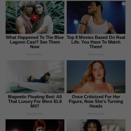
What Happened To The Blue
Top 8 Movies Based On Real
Lagoon Cast? See Them
Life. You Have To Watch
Now
Them!
Brainberries
Brainberries
Magnetic Floating Bed: All
Once Criticized For Her
That Luxury For Mere $1.6
Figure, Now She's Turning
Mil?
Heads
Brainberries
Brainberries