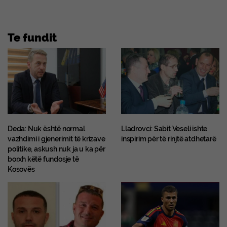
Te fundit
Deda: Nuk është normal
Lladrovci: Sabit Veseli ishte
vazhdimi i gjenerimit të krizave
inspirim për të rinjtë atdhetarë
politike, askush nuk ja u ka për
borxh këtë fundosje të
Kosovës