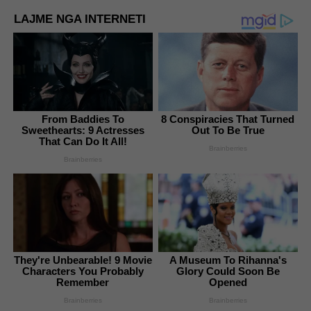
LAJME NGA INTERNETI
From Baddies To
8 Conspiracies That Turned
Sweethearts: 9 Actresses
Out To Be True
That Can Do It All!
Brainberries
Brainberries
They're Unbearable! 9 Movie
A Museum To Rihanna's
Characters You Probably
Glory Could Soon Be
Remember
Opened
Brainberries
Brainberries