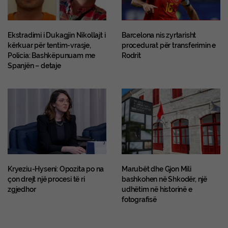
Ekstradimi i Dukagjin Nikollajt i
Barcelona nis zyrtarisht
kërkuar për tentim-vrasje,
procedurat për transferimin e
Policia: Bashkëpunuam me
Rodrit
Spanjën – detaje
Kryeziu-Hyseni: Opozita po na
Marubët dhe Gjon Mili
çon drejt një procesi të ri
bashkohen në Shkodër, një
zgjedhor
udhëtim në historinë e
fotografisë