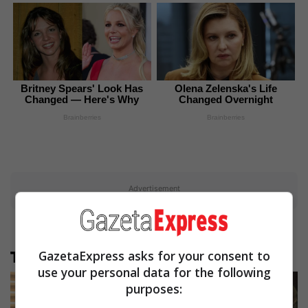
Britney Spears' Look Has
Olena Zelenska's Life
Changed — Here's Why
Changed Overnight
Brainberries
Brainberries
Advertisement
GazetaExpress asks for your consent to
Të tjera nga rubrika
use your personal data for the following
purposes: