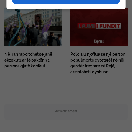
Në Iran raportohet se janë
Policia u njoftua se një person
ekzekutuar të paktën 71
po sulmonte qytetarët në një
persona gjatë korrikut
qendër tregtare në Pejë,
arrestohet i dyshuari
Advertisement