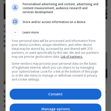
Personalised advertising and content, advertising and
content measurement, audience research and
services development
Store and/or access information on a device
Deda: Nuk është normal
Lladrovci: Sabit Veseli ishte
vazhdimi i gjenerimit të krizave
inspirim për të rinjtë atdhetarë
Learn more
politike, askush nuk ja u ka për
Your personal data will be processed and information from
borxh këtë fundosje të
your device (cookies, unique identifiers, and other device
Kosovës
data) may be stored by, accessed by and shared with 370
partners, or used specifically by this site. We and our partners
may use precise geolocation data.
List of partners.
Some vendors may process your personal data on the basis
of legitimate interest, which you can object to by managing
your options below. Look for a link at the bottom of this page
or in the site menu to manage or withdraw consent in privacy
and cookie settings.
Ekstradimi i Dukagjin Nikollajt i
Kryeziu-Hyseni: Opozita po na
Consent
kërkuar për tentim-vrasje,
çon drejt një procesi të ri
Policia: Bashkëpunuam me
zgjedhor
Spanjën – detaje
Manage options