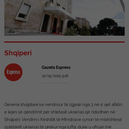
Shqiperi
Gazeta Express
22/05/2025 9:28
Qeveria shqiptare ka vendosur të zgjasë nga 3 në 4 vjet afatin
e lejes së qëndrimit për shtetasit ukrainas që ndodhen në
Shqipëri. Vendimi i Këshillit të Ministrave synon të mbështesë
qytetarët ukrainas të prekur nga lufta, duke u ofruar më