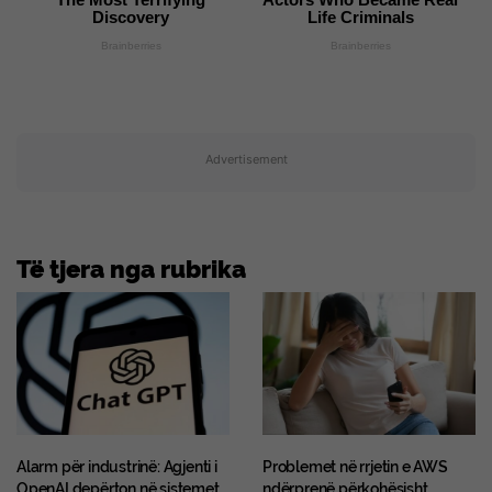
Discovery
Life Criminals
Brainberries
Brainberries
Advertisement
Të tjera nga rubrika
Alarm për industrinë: Agjenti i
Problemet në rrjetin e AWS
OpenAI depërton në sistemet
ndërprenë përkohësisht