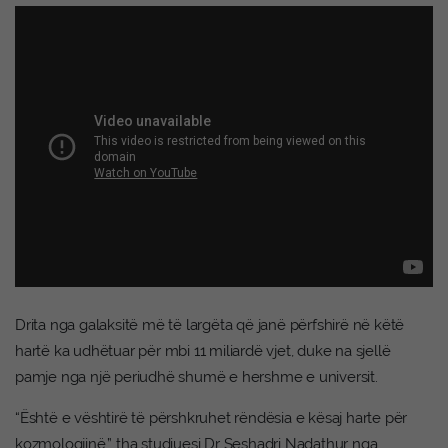
Drita nga galaksitë më të largëta që janë përfshirë në këtë
hartë ka udhëtuar për mbi 11 miliardë vjet, duke na sjellë
pamje nga një periudhë shumë e hershme e universit.
“Është e vështirë të përshkruhet rëndësia e kësaj harte për
kozmologjinë,” tha studiuesi Dr Seshadri Nadathur nga