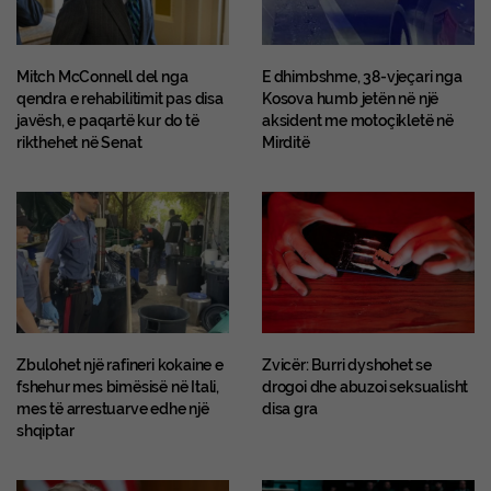
Mitch McConnell del nga
E dhimbshme, 38-vjeçari nga
qendra e rehabilitimit pas disa
Kosova humb jetën në një
javësh, e paqartë kur do të
aksident me motoçikletë në
rikthehet në Senat
Mirditë
Zbulohet një rafineri kokaine e
Zvicër: Burri dyshohet se
fshehur mes bimësisë në Itali,
drogoi dhe abuzoi seksualisht
mes të arrestuarve edhe një
disa gra
shqiptar