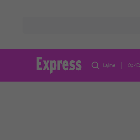
Lajme
Op/E