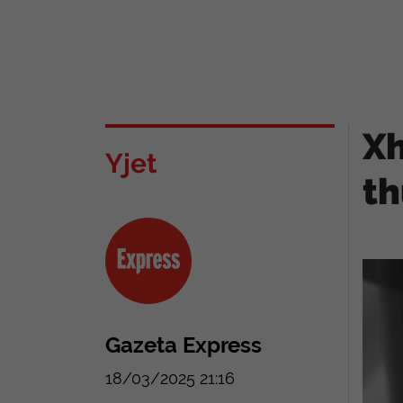
Xh
Yjet
th
Gazeta Express
18/03/2025 21:16