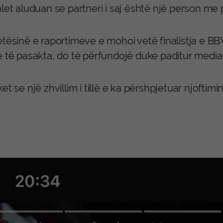
let aluduan se partneri i saj është një person me 
etësinë e raportimeve e mohoi vetë finalistja e BB
e të pasakta, do të përfundojë duke paditur media
et se një zhvillim i tillë e ka përshpjetuar njoftimi