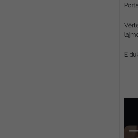
Porta
Vërt
lajm
E duk