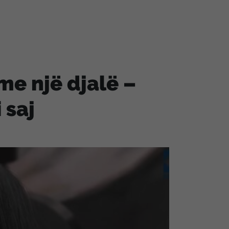
me një djalë –
 saj