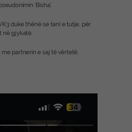
pseudonimin ‘Bisha’.
VK3 duke thënë se tani e tutje, për
t në gjykatë.
n me partnerin e saj të vërtetë.