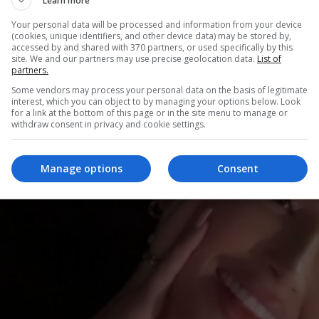
Learn more
Your personal data will be processed and information from your device
(cookies, unique identifiers, and other device data) may be stored by,
accessed by and shared with 370 partners, or used specifically by this
site. We and our partners may use precise geolocation data.
List of
partners.
Some vendors may process your personal data on the basis of legitimate
interest, which you can object to by managing your options below. Look
for a link at the bottom of this page or in the site menu to manage or
withdraw consent in privacy and cookie settings.
Manage options
Consent