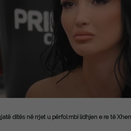
jatë ditës në rrjet u përfol mbi lidhjen e re të Xhe