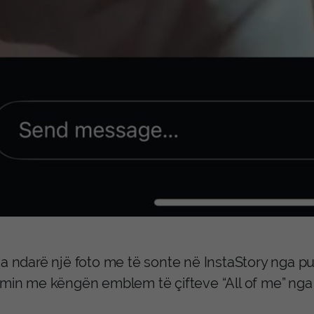
ka ndarë një foto me të sonte në InstaStory nga 
imin me këngën emblem të çifteve “All of me” ng