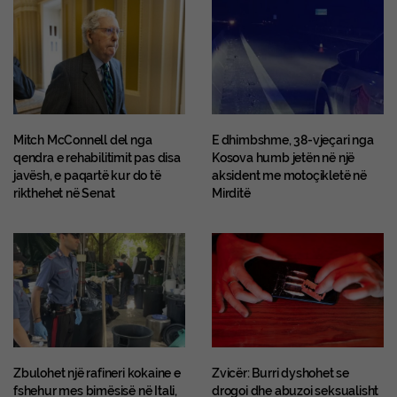
Mitch McConnell del nga
E dhimbshme, 38-vjeçari nga
qendra e rehabilitimit pas disa
Kosova humb jetën në një
javësh, e paqartë kur do të
aksident me motoçikletë në
rikthehet në Senat
Mirditë
Zbulohet një rafineri kokaine e
Zvicër: Burri dyshohet se
fshehur mes bimësisë në Itali,
drogoi dhe abuzoi seksualisht