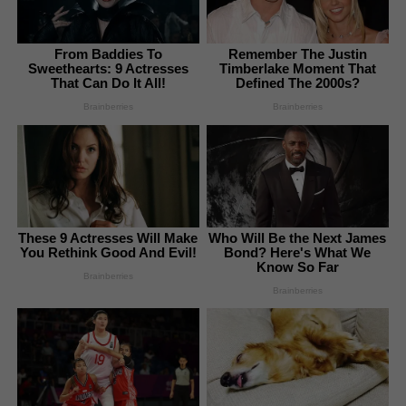
From Baddies To
Remember The Justin
Sweethearts: 9 Actresses
Timberlake Moment That
That Can Do It All!
Defined The 2000s?
Brainberries
Brainberries
These 9 Actresses Will Make
Who Will Be the Next James
You Rethink Good And Evil!
Bond? Here's What We
Know So Far
Brainberries
Brainberries