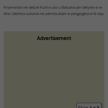
Kryeministri në detyrë Kurti e uroi z. Batusha për detyrën e re
dhe i dëshiroi suksese në përmbushjen e përgjegjësive të reja.
Advertisement
Zbulohet një rafineri kokaine e fshehur
mes bimësisë në Itali, mes të arrestuarve
edhe një shqiptar
Read more
Skip Ad ❯