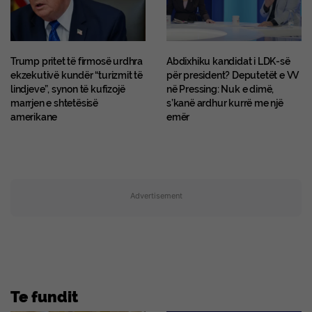
Trump pritet të firmosë urdhra
Abdixhiku kandidat i LDK-së
ekzekutivë kundër “turizmit të
për president? Deputetët e VV
lindjeve”, synon të kufizojë
në Pressing: Nuk e dimë,
marrjen e shtetësisë
s’kanë ardhur kurrë me një
amerikane
emër
Advertisement
Te fundit