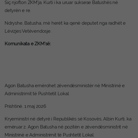
Siç njofton ZKM’ja, Kurti i ka uruar suksese Batushës në
detyrën e re.
Ndryshe, Batusha, më herët ka qenë deputet nga radhët e
Lëvizjes Vetëvendosje.
Komunikata e ZKM’së:
Agon Batusha emërohet zëvendësministër në Ministrinë e
Administrimit të Pushtetit Lokal
Prishtinë, 1 maj 2026
Kryeministri në detyrë i Republikës së Kosovës, Albin Kurti, ka
emëruar z. Agon Batusha në pozitën e zëvendësministrit në
Ministrinë e Administrimit të Pushtetit Lokal.