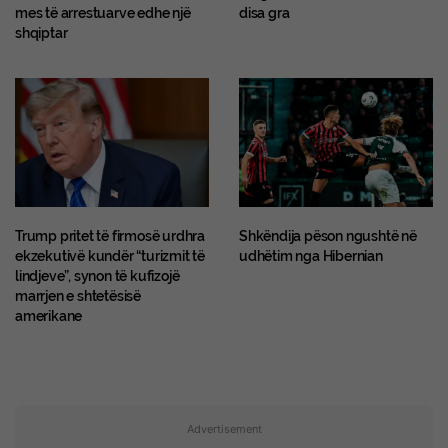
mes të arrestuarve edhe një
disa gra
shqiptar
Trump pritet të firmosë urdhra
Shkëndija pëson ngushtë në
ekzekutivë kundër “turizmit të
udhëtim nga Hibernian
lindjeve”, synon të kufizojë
marrjen e shtetësisë
amerikane
Advertisement