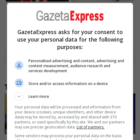
Tallest Women On Earth —
Tropes Hollywood Invented
Their Height Is Jaw-
That Have Nothing To Do
Dropping
With Reality
Brainberries
Brainberries
GazetaExpress asks for your consent to
use your personal data for the following
purposes:
Advertisement
Personalised advertising and content, advertising and
content measurement, audience research and
services development
Store and/or access information on a device
Të tjera nga rubrika
Learn more
Your personal data will be processed and information from
your device (cookies, unique identifiers, and other device
data) may be stored by, accessed by and shared with 370
partners, or used specifically by this site. We and our partners
may use precise geolocation data.
List of partners.
Some vendors may process your personal data on the basis