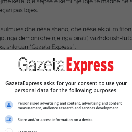
jmë këtë lojë sepse e kemi një lojë të madhe në sht
eçari pas lojës.
 sulmues dhe nëse shënoj dhe nëse ekipi im fiton, 
ol nga demoni dhe një nga pirati”, vazhdoi ish-futb
s, shkruan “Gazeta Express” .
qi e kaloi një vit fantastik me Mallorcën, ndërsa 
023.
/Gazeta Express/
GazetaExpress asks for your consent to use your
personal data for the following purposes:
Personalised advertising and content, advertising and content
measurement, audience research and services development
Store and/or access information on a device