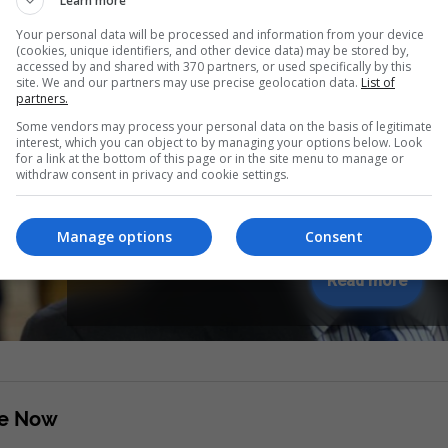
Learn more
Your personal data will be processed and information from your device
(cookies, unique identifiers, and other device data) may be stored by,
accessed by and shared with 370 partners, or used specifically by this
site. We and our partners may use precise geolocation data.
List of
partners.
Some vendors may process your personal data on the basis of legitimate
interest, which you can object to by managing your options below. Look
for a link at the bottom of this page or in the site menu to manage or
withdraw consent in privacy and cookie settings.
Abazi: Kurti ka për qëllim shkatë
politike
Manage options
Consent
Read more
re Now