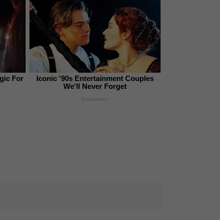
gic For
Iconic '90s Entertainment Couples
We'll Never Forget
Brainberries