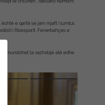
ëpi të shtunën”, deklaroi fillimisht
është e qartë se jam mjaft i lumtur.
ollisti i Rizesporit, Fenerbahçes e
do të mundohet ta vazhdojë atë edhe