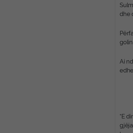
Sulm
dhe 
Përfa
goli
Ai nd
edhe
“E di
gjëja