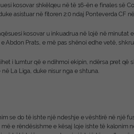
uesi kosovar shkëlqeu në të 16-ën e finales së Co
duke asistuar në fitoren 2:0 ndaj Ponteverda CF n
qësuesi kosovar u inkuadrua në lojë në minutat e fu
n e Abdon Prats, e më pas shënoi edhe vetë, shkru
ihet i lumtur që e ndihmoi ekipin, ndërsa pret që sk
 në La Liga, duke nisur nga e shtuna.
nim se do të ishte një ndeshje e vështirë në një fu
 më e rëndësishme e kësaj loje ishte të kalonim në