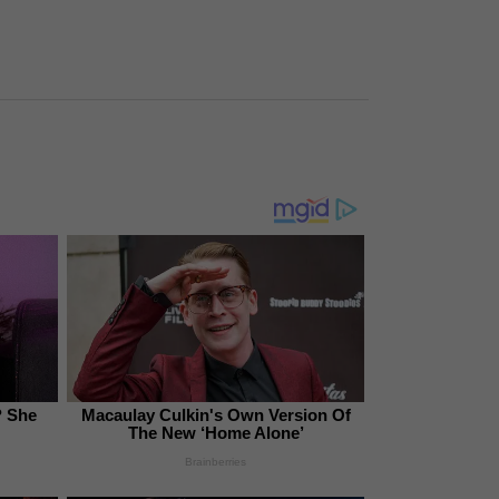
 She
Macaulay Culkin's Own Version Of
The New ‘Home Alone’
Brainberries