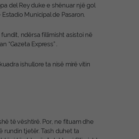
pa del Rey duke e shënuar një gol
ë Estadio Municipal de Pasaron.
ndit, ndërsa fillimisht asistoi në
an “Gazeta Express” .
uadra ishullore ta nisë mirë vitin
shë të vështirë. Por, ne fituam dhe
 rundin tjetër. Tash duhet ta