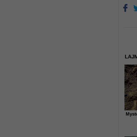
LAJM
Myst