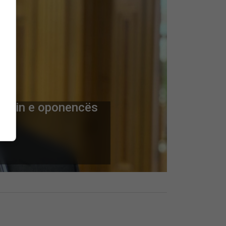
rrimin e oponencës