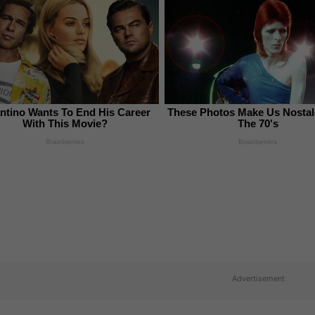
ntino Wants To End His Career
These Photos Make Us Nostal
With This Movie?
The 70's
Brainberries
Brainberries
Advertisement