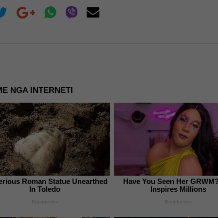
E NGA INTERNETI
erious Roman Statue Unearthed
Have You Seen Her GRWM?
In Toledo
Inspires Millions
Brainberries
Brainberries