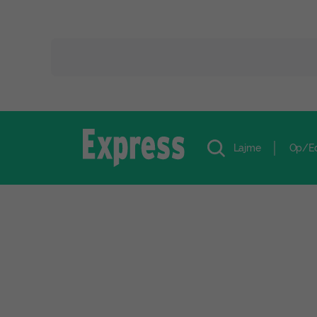
Lajme
Op/E