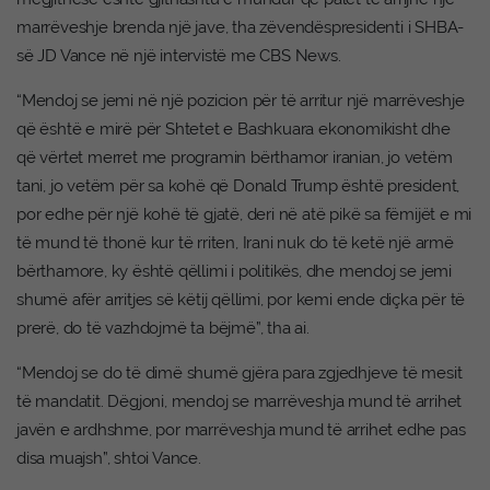
marrëveshje brenda një jave, tha zëvendëspresidenti i SHBA-
së JD Vance në një intervistë me CBS News.
“Mendoj se jemi në një pozicion për të arritur një marrëveshje
që është e mirë për Shtetet e Bashkuara ekonomikisht dhe
që vërtet merret me programin bërthamor iranian, jo vetëm
tani, jo vetëm për sa kohë që Donald Trump është president,
por edhe për një kohë të gjatë, deri në atë pikë sa fëmijët e mi
të mund të thonë kur të rriten, Irani nuk do të ketë një armë
bërthamore, ky është qëllimi i politikës, dhe mendoj se jemi
shumë afër arritjes së këtij qëllimi, por kemi ende diçka për të
prerë, do të vazhdojmë ta bëjmë”, tha ai.
“Mendoj se do të dimë shumë gjëra para zgjedhjeve të mesit
të mandatit. Dëgjoni, mendoj se marrëveshja mund të arrihet
javën e ardhshme, por marrëveshja mund të arrihet edhe pas
disa muajsh”, shtoi Vance.