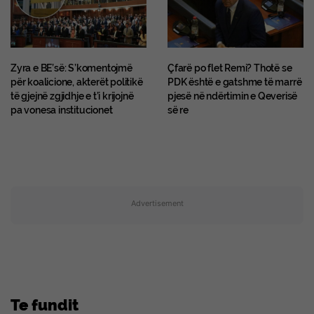
Zyra e BE’së: S’komentojmë
Çfarë po flet Remi? Thotë se
për koalicione, akterët politikë
PDK është e gatshme të marrë
të gjejnë zgjidhje e t’i krijojnë
pjesë në ndërtimin e Qeverisë
pa vonesa institucionet
së re
Advertisement
Te fundit