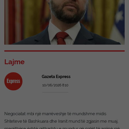
Lajme
Gazeta Express
10/06/2026 8:10
Negociatat mbi një marrëveshje të mundshme midis
Shteteve të Bashkuara dhe Iranit mund të zgjasin me muaj,
megjithëse është gjithashtu e mundur që palët të arrijnë një