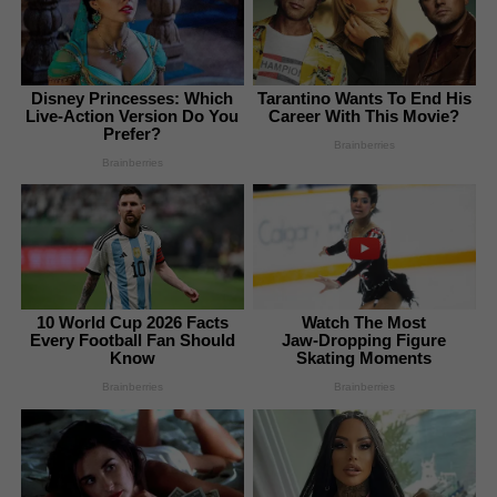
Disney Princesses: Which
Tarantino Wants To End His
Live-Action Version Do You
Career With This Movie?
Prefer?
Brainberries
Brainberries
10 World Cup 2026 Facts
Watch The Most
Every Football Fan Should
Jaw‑Dropping Figure
Know
Skating Moments
Brainberries
Brainberries