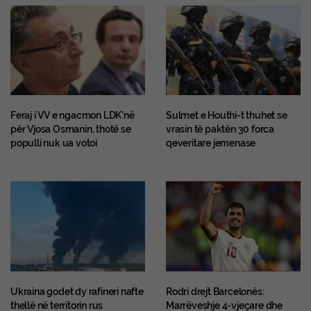
Feraj i VV e ngacmon LDK’në
Sulmet e Houthi-t thuhet se
për Vjosa Osmanin, thotë se
vrasin të paktën 30 forca
populli nuk ua votoi
qeveritare jemenase
Ukraina godet dy rafineri nafte
Rodri drejt Barcelonës:
thellë në territorin rus
Marrëveshje 4-vjeçare dhe