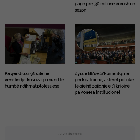
pagë prej 30 milionë eurosh në
sezon
Ka qëndruar 92 ditë në
Zyra e BE’së: S’komentojmë
vendlindje, kosovarja mund të
për koalicione, akterët politikë
humbë ndihmat plotësuese
të gjejnë zgjidhje e t’i krijojnë
pa vonesa institucionet
Advertisement