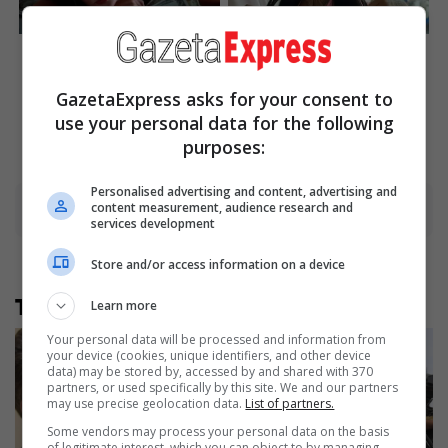
Unleashing Her Passion:
She Spent A Fortune To
Demi Moore's 8 Sultriest
Look Like A Modern-Day
Movie Roles!
Barbie
GazetaExpress asks for your consent to
Brainberries
Brainberries
use your personal data for the following
purposes:
Personalised advertising and content, advertising and
content measurement, audience research and
Advertisement
services development
Store and/or access information on a device
Të tjera nga rubrika
Learn more
Your personal data will be processed and information from
your device (cookies, unique identifiers, and other device
data) may be stored by, accessed by and shared with 370
partners, or used specifically by this site. We and our partners
may use precise geolocation data.
List of partners.
Some vendors may process your personal data on the basis
of legitimate interest, which you can object to by managing