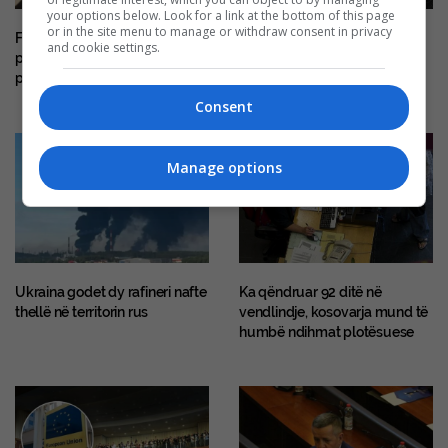
your options below. Look for a link at the bottom of this page
or in the site menu to manage or withdraw consent in privacy
Feraj i VV e ngacmon LDK’në
Sulmet e Houthi-t thuhet se
and cookie settings.
për Vjosa Osmanin, thotë se
vrasin të paktën 30 forca
populli nuk ua votoi
qeveritare jemenase
Consent
Manage options
Ukraina godet dy rafineri nafte
Ka qëndruar 92 ditë në
thellë në territorin rus
vendlindje, kosovarja mund të
humbë ndihmat plotësuese