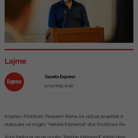
Lajme
Gazeta Express
11/10/2025 10:46
Kryetari i Prishtinës, Përparim Rama, ka vizituar projektet e
realizuara në rrugën “Nekibe Kelmendi” dhe Prishtina e Re.
Ai ka theksuar se në rrugën “Nekibe Kelmendi” është bërë