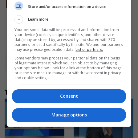
Store and/or access information on a device
The Rarest And Most
Valuable Card In The Whole
Learn more
World
Your personal data will be processed and information from
Brainberries
your device (cookies, unique identifiers, and other device
data) may be stored by, accessed by and shared with 370
partners, or used specifically by this site. We and our partners
may use precise geolocation data.
List of partners.
Some vendors may process your personal data on the basis
Advertisement
of legitimate interest, which you can object to by managing
your options below. Look for a link at the bottom of this page
or in the site menu to manage or withdraw consent in privacy
and cookie settings.
Të tjera nga rubrika
Consent
Manage options