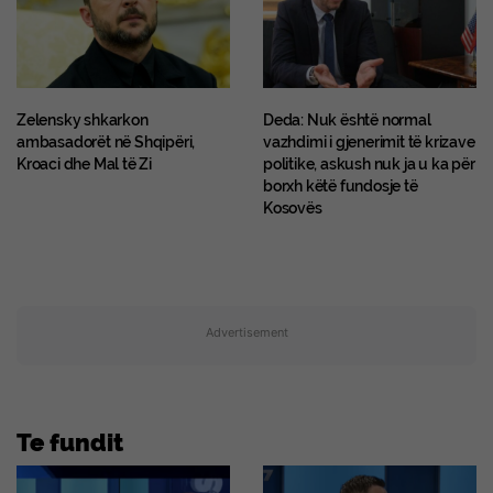
Zelensky shkarkon
Deda: Nuk është normal
ambasadorët në Shqipëri,
vazhdimi i gjenerimit të krizave
Kroaci dhe Mal të Zi
politike, askush nuk ja u ka për
borxh këtë fundosje të
Kosovës
Advertisement
Te fundit