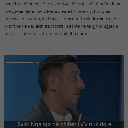
parcelën për fusha të reja sportive, të cilat janë të ndërlidhura
me pjesën tjetër që iu kemi dhanë FFK-së ku zhvillohen
ndeshja të shumta, në Hajvali kemi ndërtu stadiumin e ri për
Prishtinën e Re. Tash transporti i ri është në të gjitha lagjet, e
posaçërisht edhe këtu në Hajvali”, tha Rama.
Syla: Nga ajo që shihet LVV nuk do e