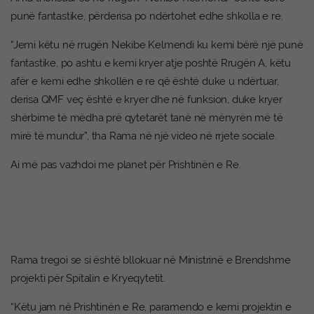
punë fantastike, përderisa po ndërtohet edhe shkolla e re.
“Jemi këtu në rrugën Nekibe Kelmendi ku kemi bërë një punë
fantastike, po ashtu e kemi kryer atje poshtë Rrugën A, këtu
afër e kemi edhe shkollën e re që është duke u ndërtuar,
derisa QMF veç është e kryer dhe në funksion, duke kryer
shërbime të mëdha prë qytetarët tanë në mënyrën më të
mirë të mundur”, tha Rama në një video në rrjete sociale.
Ai më pas vazhdoi me planet për Prishtinën e Re.
Rama tregoi se si është bllokuar në Ministrinë e Brendshme
projekti për Spitalin e Kryeqytetit.
“Këtu jam në Prishtinën e Re, paramendo e kemi projektin e