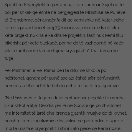
Spitalit të Kryeqytetit të përfunduar, kemi punuar 2 vjet në të,
por për shkak që është në përgjegjësi të Ministrisë së Punëve
të Brendshme, përkundër faktit që kemi shku në Katar, edhe
kemi siguruar fondet prej 75 milionëve, ministri e ka blloku
këtë projekt, nuk na e ka dhanë projektin, tash nuk kemi fillu
pikërisht për këtë bllokadë, por ne do të vazhdojmë në katër
vitet e ardhshme ta ndërtojmë kryeqytetin”, tha Rama më
tutje.
Për Prishtinën e Re, Rama bëri të ditur se shkolla po
ndërtohet, qendra për punë sociale është afër përfundimit,
përderisa edhe pritet të bëhen edhe fusha të reja sportive.
“Në Prishtinën e Re jemi duke përfunduar projekte të mëdha,
sikur shkolla atje, Qendra për Punë Sociale që po zhvillohet
me intensitet të lartë dhe brenda gjashtë muajve do të kryhet,
poashtu kemi kanalizimin e Hajvalisë në përfundim e sipër, e
mbi të unaza e kryeqytetit. I shihni ato pjesë që kemi ndarë