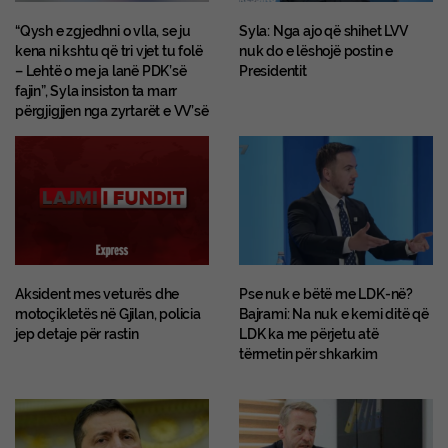
“Qysh e zgjedhni o vlla, se ju
Syla: Nga ajo që shihet LVV
kena ni kshtu që tri vjet tu folë
nuk do e lëshojë postin e
– Lehtë o me ja lanë PDK’së
Presidentit
fajin”, Syla insiston ta marr
përgjigjjen nga zyrtarët e VV’së
Aksident mes veturës dhe
Pse nuk e bëtë me LDK-në?
motoçikletës në Gjilan, policia
Bajrami: Na nuk e kemi ditë që
jep detaje për rastin
LDK ka me përjetu atë
tërmetin për shkarkim