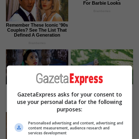
For Barbie Looks
Brainberries
Remember These Iconic '90s
Couples? See The List That
Defined A Generation
Brainberries
Disney Princesses: Which
’90s TV Icons Who Faded
Live-Action Version Do You
Out Of Hollywood
GazetaExpress asks for your consent to
Prefer?
use your personal data for the following
Brainberries
Brainberries
purposes:
Some Moments Got Out Of
Personalised advertising and content, advertising and
Control Quickly
content measurement, audience research and
Brainberries
services development