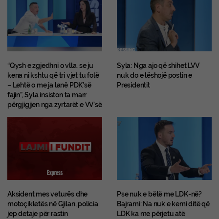
“Qysh e zgjedhni o vlla, se ju
Syla: Nga ajo që shihet LVV
kena ni kshtu që tri vjet tu folë
nuk do e lëshojë postin e
– Lehtë o me ja lanë PDK’së
Presidentit
fajin”, Syla insiston ta marr
përgjigjjen nga zyrtarët e VV’së
Aksident mes veturës dhe
Pse nuk e bëtë me LDK-në?
motoçikletës në Gjilan, policia
Bajrami: Na nuk e kemi ditë që
jep detaje për rastin
LDK ka me përjetu atë