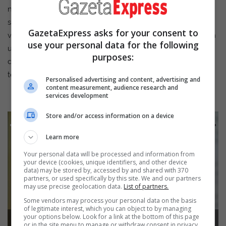
ndalojnë shumicën e dronëve. Ukraina ende mbështetet
shumë në pajisjet e mbrojtjes ajrore nga Shtetet e Bashkuara,
GazetaExpress asks for your consent to
veçanërisht municionet për bateritë Patriot. Një fond evropian
use your personal data for the following
u krijua për të blerë këto raketa interceptuese, megjithëse
purposes:
disa vëzhgues kanë frikë se thjesht nuk ka mjaftueshëm për
të blerë. Sipas Zelensky, më shumë
Personalised advertising and content, advertising and
content measurement, audience research and
services development
Store and/or access information on a device
Advertisement
Learn more
Your personal data will be processed and information from
your device (cookies, unique identifiers, and other device
data) may be stored by, accessed by and shared with 370
partners, or used specifically by this site. We and our partners
may use precise geolocation data.
List of partners.
Some vendors may process your personal data on the basis
of legitimate interest, which you can object to by managing
your options below. Look for a link at the bottom of this page
Senatori amerikan pret që përkrahja
or in the site menu to manage or withdraw consent in privacy