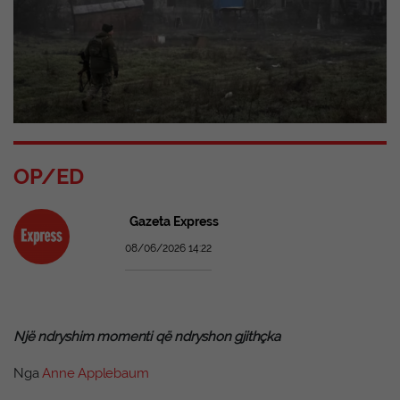
OP/ED
Gazeta Express
08/06/2026 14:22
Një ndryshim momenti që ndryshon gjithçka
Nga
Anne Applebaum