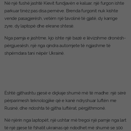
Në një fushë jashtë Kievit fundjavën e kaluar, një furgon ishte
parkuar tinëz pas disa pemëve. Brenda furgonit nuk kishte
vende pasagjerësh, vetëm një tavolinë të gjatë, dy karrige
zyre, dy laptopë dhe ekrane shtesë.
Nga pamja e jashtme, kjo ishte një bazë e lëvizshme dronësh-
përgjuesësh, një nga qindra automjete të ngjashme të
shpërndara tani nëpër Ukrainë.
Është gjithashtu pjesë e diçkaje shumë më të madhe: një sërë
përparimesh teknologjike që e kanë ndryshuar luftën me
Rusinë, dhe ndoshta të gjitha luftërat, përgjithmonë.
Në njërin nga laptopët, një ushtar më tregoi një pamje nga lart
të një pjese të fshatit ukrainas që ndodhet më shumë se 100