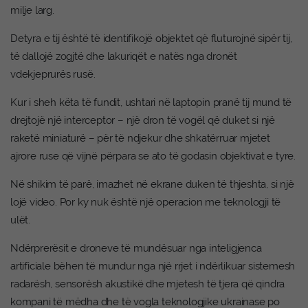
milje larg.
Detyra e tij është të identifikojë objektet që fluturojnë sipër tij,
të dallojë zogjtë dhe lakuriqët e natës nga dronët
vdekjeprurës rusë.
Kur i sheh këta të fundit, ushtari në laptopin pranë tij mund të
drejtojë një interceptor – një dron të vogël që duket si një
raketë miniaturë – për të ndjekur dhe shkatërruar mjetet
ajrore ruse që vijnë përpara se ato të godasin objektivat e tyre.
Në shikim të parë, imazhet në ekrane duken të thjeshta, si një
lojë video. Por ky nuk është një operacion me teknologji të
ulët.
Ndërprerësit e droneve të mundësuar nga inteligjenca
artificiale bëhen të mundur nga një rrjet i ndërlikuar sistemesh
radarësh, sensorësh akustikë dhe mjetesh të tjera që qindra
kompani të mëdha dhe të vogla teknologjike ukrainase po