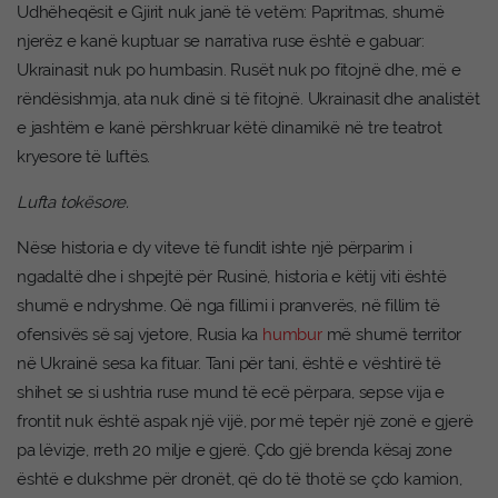
Udhëheqësit e Gjirit nuk janë të vetëm: Papritmas, shumë
njerëz e kanë kuptuar se narrativa ruse është e gabuar:
Ukrainasit nuk po humbasin. Rusët nuk po fitojnë dhe, më e
rëndësishmja, ata nuk dinë si të fitojnë. Ukrainasit dhe analistët
e jashtëm e kanë përshkruar këtë dinamikë në tre teatrot
kryesore të luftës.
Lufta tokësore.
Nëse historia e dy viteve të fundit ishte një përparim i
ngadaltë dhe i shpejtë për Rusinë, historia e këtij viti është
shumë e ndryshme. Që nga fillimi i pranverës, në fillim të
ofensivës së saj vjetore, Rusia ka
humbur
më shumë territor
në Ukrainë sesa ka fituar. Tani për tani, është e vështirë të
shihet se si ushtria ruse mund të ecë përpara, sepse vija e
frontit nuk është aspak një vijë, por më tepër një zonë e gjerë
pa lëvizje, rreth 20 milje e gjerë. Çdo gjë brenda kësaj zone
është e dukshme për dronët, që do të thotë se çdo kamion,