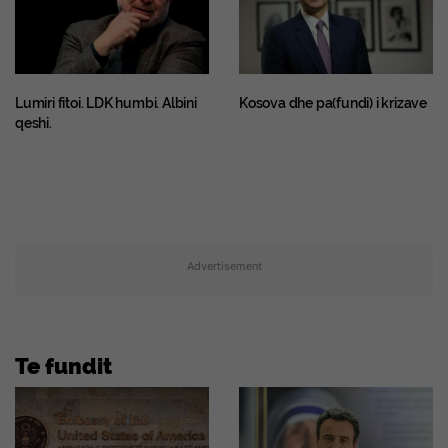
Lumiri fitoi. LDK humbi. Albini
Kosova dhe pa(fundi) i krizave
qeshi.
Advertisement
Te fundit