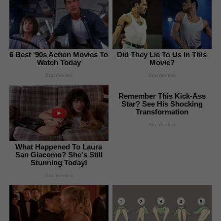
6 Best '90s Action Movies To
Did They Lie To Us In This
Watch Today
Movie?
Brainberries
Brainberries
Remember This Kick-Ass
Star? See His Shocking
Transformation
Brainberries
What Happened To Laura
San Giacomo? She's Still
Stunning Today!
Brainberries