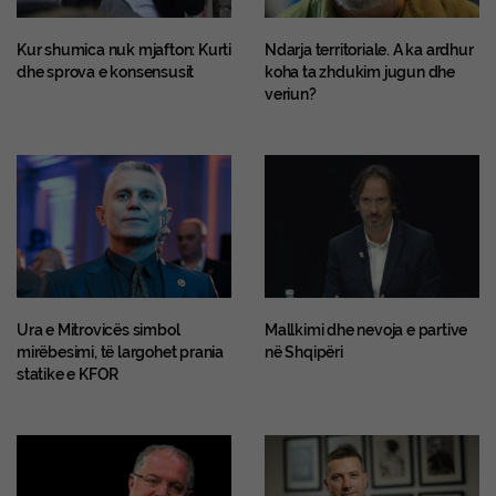
Kur shumica nuk mjafton: Kurti
Ndarja territoriale. A ka ardhur
dhe sprova e konsensusit
koha ta zhdukim jugun dhe
veriun?
Ura e Mitrovicës simbol
Mallkimi dhe nevoja e partive
mirëbesimi, të largohet prania
në Shqipëri
statike e KFOR