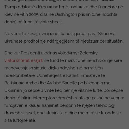
Trump ndaloi së dërguari ndihmë ushtarake dhe financiare në
Kiev në vitin 2025, disa në Uashington prisnin (dhe ndoshta
donin) që fundi të vinte shpejt.
Në vend të kësaj, evropianët kanë siguruar para. Shoqëria
ukrainase prodhoi një ndërgjegjësim të rrjetëzuar për situatën.
Dhe kur Presidenti ukrainas Volodymyr Zelensky
vizitoi shtetet e Gjirit
në fund të marsit dhe nënshkroi një sërë
marrëveshjesh sigurie, diçka ndryshoi në narrativën
ndërkombëtare. Udhëheqësit e Katarit, Emirateve të
Bashkuara Arabe dhe Arabisë Saudite po bisedonin me
Ukrainën, jo sepse u vinte keq për një viktimë lufte, por sepse
donin të blinin interceptorë dronësh si ata që pashë në veprim
fundjavën e kaluar. Iranianët përdorin të njëjtën teknologji
dronësh si rusët, dhe ukrainasit e dinë më mirë se kushdo se
si ta luftojnë atë.