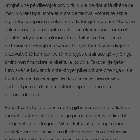
krijojnë dhe përditësojnë çdo ditë, duke përdorur të dhëna që
marrin direkt nga ushtarët si ata që takova. Pothuajse asnjë
nga këto kompani nuk ekzistonte katër vjet më parë. Ato kanë
dalë nga një shoqëri civile e aftë për teknologjinë, anëtarët e
së cilës ndryshuan profesionet ose fokusin e tyre për të
ndihmuar në mbrojtjen e vendit të tyre. Kam takuar drejtorë
ekzekutivë të kompanive të mbrojtjes ukrainase që vijnë nga
shërbimet financiare, arkitektura, politika. Takova një tjetër
fundjavën e kaluar që ishte kthyer pikërisht atë ditë nga vija e
frontit. Ai më tha se e gjen të dobishme të mësojë se si
ushtarët po i përdorin produktet e tij dhe si mund të
përmirësohen ato.
Edhe lloje të tjera ekipesh në të gjithë vendin janë të lidhura
me këtë sistem informacioni që përmirësohet vazhdimisht,
dhe jo vetëm në furgonë. Vitin e kaluar isha në një dhomë
nëntokësore në Ukrainë ku dhjetëra njerëz po monitoronin