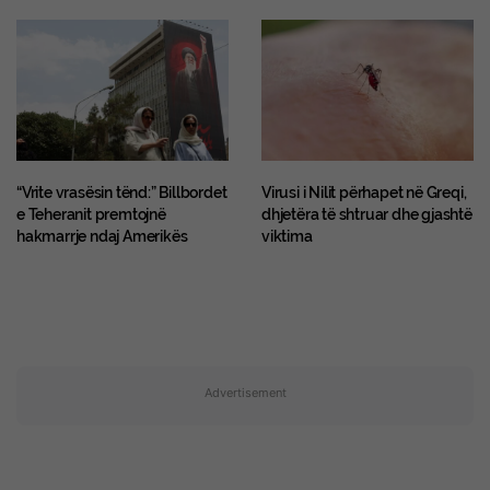
“Vrite vrasësin tënd:” Billbordet
Virusi i Nilit përhapet në Greqi,
e Teheranit premtojnë
dhjetëra të shtruar dhe gjashtë
hakmarrje ndaj Amerikës
viktima
Advertisement