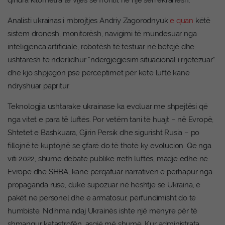
qindra kilometra të vijës së frontit në një seri ekranesh.
Analisti ukrainas i mbrojtjes Andriy Zagorodnyuk
e quan
këtë
sistem dronësh, monitorësh, navigimi të mundësuar nga
inteligjenca artificiale, robotësh të testuar në betejë dhe
ushtarësh të ndërlidhur “ndërgjegjësim situacional i rrjetëzuar”
dhe kjo shpjegon pse perceptimet për këtë luftë kanë
ndryshuar papritur.
Teknologjia ushtarake ukrainase ka evoluar me shpejtësi që
nga vitet e para të luftës. Por vetëm tani të huajt – në Evropë,
Shtetet e Bashkuara, Gjirin Persik dhe sigurisht Rusia – po
fillojnë të kuptojnë se çfarë do të thotë ky evolucion. Që nga
viti 2022, shumë debate publike rreth luftës, madje edhe në
Evropë dhe SHBA, kanë përqafuar narrativën e përhapur nga
propaganda ruse, duke supozuar në heshtje se Ukraina, e
pakët në personel dhe e armatosur, përfundimisht do të
humbiste. Ndihma ndaj Ukrainës ishte një mënyrë për të
shmangur katastrofën, asgjë më shumë. Kur administrata