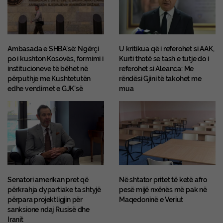
Ambasada e SHBA’së: Ngërçi
U kritikua që i referohet si AAK,
po i kushton Kosovës, formimi i
Kurti thotë se tash e tutje do i
institucioneve të bëhet në
referohet si Aleanca: Me
përputhje me Kushtetutën
rëndësi Gjini të takohet me
edhe vendimet e GJK’së
mua
Senatori amerikan pret që
Në shtator pritet të ketë afro
përkrahja dypartiake ta shtyjë
pesë mijë nxënës më pak në
përpara projektligjin për
Maqedoninë e Veriut
sanksione ndaj Rusisë dhe
Iranit