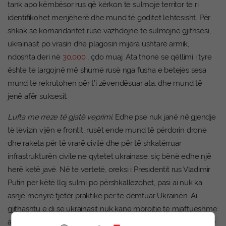
tank apo këmbësor rus që kërkon të sulmojë territor të ri
identifikohet menjëherë dhe mund të goditet lehtësisht. Për
shkak se komandantët rusë vazhdojnë të sulmojnë gjithsesi,
ukrainasit po vrasin dhe plagosin mijëra ushtarë armik,
ndoshta deri në
30,000
, çdo muaj. Ata thonë se qëllimi i tyre
është të largojnë më shumë rusë nga fusha e betejës sesa
mund të rekrutohen për t’i zëvendësuar ata, dhe mund të
jenë afër suksesit.
Lufta me rreze të gjatë veprimi.
Edhe pse nuk janë në gjendje
të lëvizin vijën e frontit, rusët ende mund të përdorin dronë
dhe raketa për të vrarë civilë dhe për të shkatërruar
infrastrukturën civile në qytetet ukrainase, siç bënë edhe një
herë këtë javë. Në të vërtetë, oreksi i Presidentit rus Vladimir
Putin për këtë lloj sulmi po përshkallëzohet, pasi ai nuk ka
asnjë mënyrë tjetër praktike për të dëmtuar Ukrainën. Ai
gjithashtu e di se ukrainasit nuk kanë mbrojtje të mjaftueshme
ajrore për të ndaluar raketat balistike, edhe nëse tani mund të