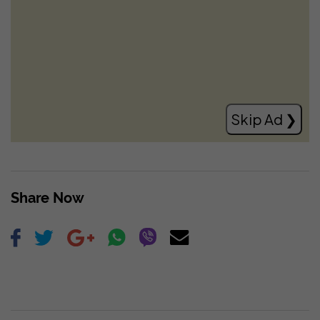
Zbulohet një rafineri kokaine e fshehur
mes bimësisë në Itali, mes të arrestuarve
edhe një shqiptar
Read more
Skip Ad ❯
Share Now