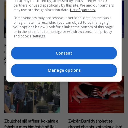
data) may be stored by, accessed by and shared with 370
partners, or used specifically by this site. We and our partners
may use precise geolocation data.
List of partners.
Some vendors may process your personal data on the basis
of legitimate interest, which you can object to by managing
your options below. Look for a link at the bottom of this page
or in the site menu to manage or withdraw consent in privacy
and cookie settings.
Mitch McConnell del nga
E dhimbshme, 38-vjeçari nga
qendra e rehabilitimit pas disa
Kosova humb jetën në një
Consent
javësh, e paqartë kur do të
aksident me motoçikletë në
rikthehet në Senat
Mirditë
Manage options
Zbulohet një rafineri kokaine e
Zvicër: Burri dyshohet se
fshehur mes bimësisë në Itali,
drogoi dhe abuzoi seksualisht