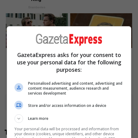
Brainberries
The Best Tarantino Movie
The Rarest And Most
GazetaExpress asks for your consent to
Yet
Valuable Card In The Whole
use your personal data for the following
World
Brainberries
purposes:
Brainberries
Personalised advertising and content, advertising and
content measurement, audience research and
services development
Advertisement
Store and/or access information on a device
Learn more
Your personal data will be processed and information from
Të tjera nga rubrika
your device (cookies, unique identifiers, and other device