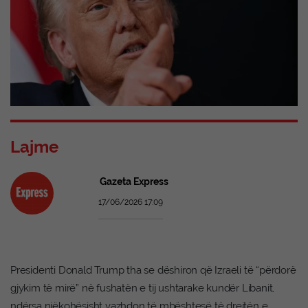
Lajme
Gazeta Express
17/06/2026 17:09
Presidenti Donald Trump tha se dëshiron që Izraeli të “përdorë
gjykim të mirë” në fushatën e tij ushtarake kundër Libanit,
ndërsa njëkohësisht vazhdon të mbështesë të drejtën e