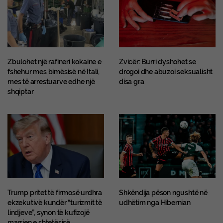
Zbulohet një rafineri kokaine e
Zvicër: Burri dyshohet se
fshehur mes bimësisë në Itali,
drogoi dhe abuzoi seksualisht
mes të arrestuarve edhe një
disa gra
shqiptar
Trump pritet të firmosë urdhra
Shkëndija pëson ngushtë në
ekzekutivë kundër “turizmit të
udhëtim nga Hibernian
lindjeve”, synon të kufizojë
marrjen e shtetësisë