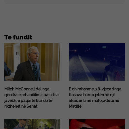
Te fundit
Mitch McConnell del nga
E dhimbshme, 38-vjeçari nga
qendra e rehabilitimit pas disa
Kosova humb jetën në një
javësh, e paqartë kur do të
aksident me motoçikletë në
rikthehet në Senat
Mirditë