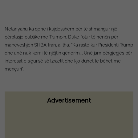
Netanyahu ka qenë i kujdesshëm për të shmangur një
përplasje publike me Trumpin. Duke folur të hënën për
marrëveshjen SHBA-Iran, ai tha: “Ka raste kur Presidenti Trump
dhe unë nuk kemi të njëjtin qëndrim.… Unë jam përgjegjës për
interesat e sigurisë së Izraelit dhe kjo duhet të bëhet me
mençuri”.
Advertisement