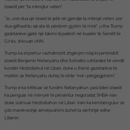
Izraelit për “ta mbrojtur veten”.
“Jo, unë dua që Izraeli të jetë në gjendje ta mbrojë veten, por
dua gjithashtu që ata të përdorin gjykim të mirë”, u tha Trump
gazetarëve gjatë një takimi dypalësh në kuadër të Samitit të
G7-ës, shkruan cNN.
Trump ka shprehur vazhdimisht zhgënjim ndaj kryeministrit
izraelit Benjamin Netanyahu dhe fushatës ushtarake të vendit
kundër Hezbollahut në Liban, duke u thënë gazetarëve të
martën se Netanyahu duhej të ishte “më i përgjegjshëm”.
Trump e ka kritikuar së fundmi Netanyahun, pasi lideri izraelit
ka penguar në mënyrë të përsëritur negociatat SHBA-Iran
duke sulmuar Hezbollahun në Liban. Irani ka këmbëngulur se
çdo marrëveshje armëpushimi duhet ta përfshijë edhe
Libanin.