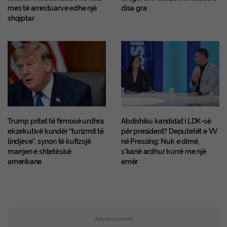
mes të arrestuarve edhe një
disa gra
shqiptar
Trump pritet të firmosë urdhra
Abdixhiku kandidat i LDK-së
ekzekutivë kundër “turizmit të
për president? Deputetët e VV
lindjeve”, synon të kufizojë
në Pressing: Nuk e dimë,
marrjen e shtetësisë
s’kanë ardhur kurrë me një
amerikane
emër
Advertisement