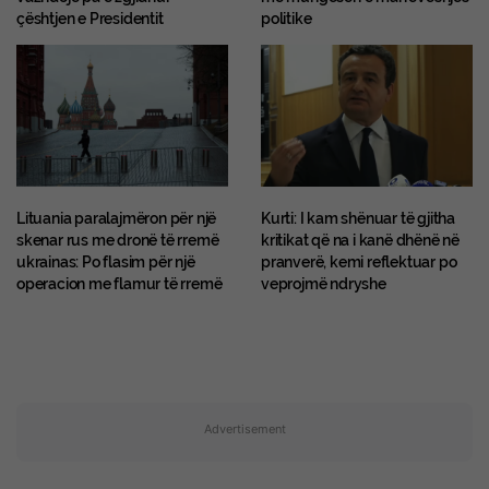
çështjen e Presidentit
politike
Lituania paralajmëron për një
Kurti: I kam shënuar të gjitha
skenar rus me dronë të rremë
kritikat që na i kanë dhënë në
ukrainas: Po flasim për një
pranverë, kemi reflektuar po
operacion me flamur të rremë
veprojmë ndryshe
Advertisement