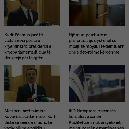
Kurti: Për mua janë të
Një muaj paraburgim
vlefshme si pozita e
prizrenasit që dyshohet se
kryeministrit, presidentit e
mbajti të mbyllur të dëmtuarin
kryeparlamentarit, dua të
dhe e detyroi me kërcënime
diskutojë për të gjitha
Afati për konstituimin e
IKD: Ndërprerja e seancës
Kuvendit skadon nesër, Kurti
konstituive cenon
thotë se seanca s’mund të
Kushtetutën, nuk arsyetohet
vazhdojë pa e zgjidhur
me mungesën e marrëveshjes