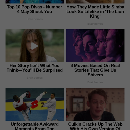
Top 10 Pop Divas - Number
How They Made Little Simba
4 May Shock You
Look So Lifelike in 'The Lion
King'
Brainberries
Brainberries
Her Story Isn't What You
8 Movies Based On Real
Think—You''ll Be Surprised
Stories That Give Us
Shivers
Brainberries
Brainberries
Unforgettable Awkward
Culkin Cracks Up The Web
Moments From The
With His Own Version Of