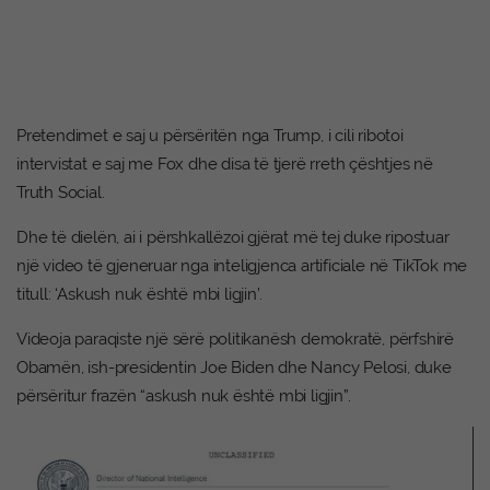
Pretendimet e saj u përsëritën nga Trump, i cili ribotoi
intervistat e saj me Fox dhe disa të tjerë rreth çështjes në
Truth Social.
Dhe të dielën, ai i përshkallëzoi gjërat më tej duke ripostuar
një video të gjeneruar nga inteligjenca artificiale në TikTok me
titull: ‘Askush nuk është mbi ligjin’.
Videoja paraqiste një sërë politikanësh demokratë, përfshirë
Obamën, ish-presidentin Joe Biden dhe Nancy Pelosi, duke
përsëritur frazën “askush nuk është mbi ligjin”.