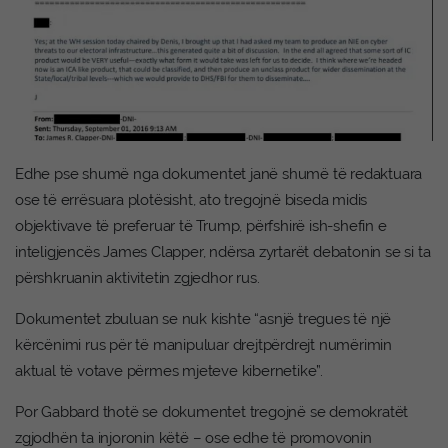
Edhe pse shumë nga dokumentet janë shumë të redaktuara
ose të errësuara plotësisht, ato tregojnë biseda midis
objektivave të preferuar të Trump, përfshirë ish-shefin e
inteligjencës James Clapper, ndërsa zyrtarët debatonin se si ta
përshkruanin aktivitetin zgjedhor rus.
Dokumentet zbuluan se nuk kishte “asnjë tregues të një
kërcënimi rus për të manipuluar drejtpërdrejt numërimin
aktual të votave përmes mjeteve kibernetike”.
Por Gabbard thotë se dokumentet tregojnë se demokratët
zgjodhën ta injoronin këtë – ose edhe të promovonin