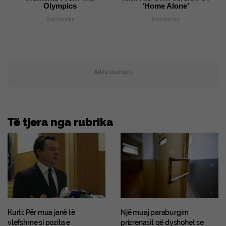
Olympics
‘Home Alone’
Brainberries
Brainberries
Advertisement
Të tjera nga rubrika
Kurti: Për mua janë të
Një muaj paraburgim
vlefshme si pozita e
prizrenasit që dyshohet se