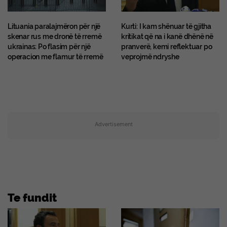
Lituania paralajmëron për një
Kurti: I kam shënuar të gjitha
skenar rus me dronë të rremë
kritikat që na i kanë dhënë në
ukrainas: Po flasim për një
pranverë, kemi reflektuar po
operacion me flamur të rremë
veprojmë ndryshe
Advertisement
Te fundit