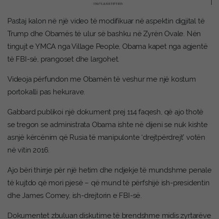
Pastaj kalon në një video të modifikuar në aspektin digjital të
Trump dhe Obamës të ulur së bashku në Zyrën Ovale. Nën
tingujt e YMCA nga Village People, Obama kapet nga agjentë
të FBI-së, prangoset dhe largohet.
Videoja përfundon me Obamën të veshur me një kostum
portokalli pas hekurave.
Gabbard publikoi një dokument prej 114 faqesh, që ajo thotë
se tregon se administrata Obama ishte në dijeni se nuk kishte
asnjë kërcënim që Rusia të manipulonte ‘drejtpërdrejt’ votën
në vitin 2016.
Ajo bëri thirrje për një hetim dhe ndjekje të mundshme penale
të kujtdo që mori pjesë – që mund të përfshijë ish-presidentin
dhe James Comey, ish-drejtorin e FBI-së.
Dokumentet zbuluan diskutime të brendshme midis zyrtarëve