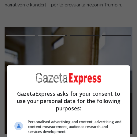
narrativën e kundërt – për të provuar ta rrëzonin Trumpin.
Advertisement
Afati për konstituimin e Kuvendit skadon
GazetaExpress asks for your consent to
nesër, Kurti thotë se seanca s’mund të
use your personal data for the following
vazhdojë pa e zgjidhur çështjen e
Presidentit
purposes:
Read more
Personalised advertising and content, advertising and
Skip Ad ❯
content measurement, audience research and
services development