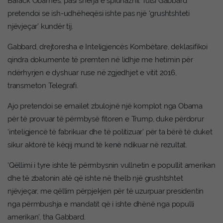
Barack Obamës, pasi shefja e spiunazhit Tulsi Gabbard
pretendoi se ish-udhëheqësi ishte pas një ‘grushtshteti
njëvjeçar’ kundër tij.
Gabbard, drejtoresha e Inteligjencës Kombëtare, deklasifikoi
qindra dokumente të premten në lidhje me hetimin për
ndërhyrjen e dyshuar ruse në zgjedhjet e vitit 2016,
transmeton Telegrafi.
Ajo pretendoi se emailet zbulojnë një komplot nga Obama
për të provuar të përmbysë fitoren e Trump, duke përdorur
‘inteligjencë të fabrikuar dhe të politizuar’ për ta bërë të duket
sikur aktorë të këqij mund të kenë ndikuar në rezultat.
‘Qëllimi i tyre ishte të përmbysnin vullnetin e popullit amerikan
dhe të zbatonin atë që ishte në thelb një grushtshtet
njëvjeçar, me qëllim përpjekjen për të uzurpuar presidentin
nga përmbushja e mandatit që i ishte dhënë nga populli
amerikan’, tha Gabbard.