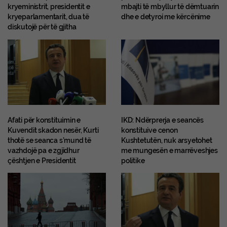
kryeministrit, presidentit e
mbajti të mbyllur të dëmtuarin
kryeparlamentarit, dua të
dhe e detyroi me kërcënime
diskutojë për të gjitha
Afati për konstituimin e
IKD: Ndërprerja e seancës
Kuvendit skadon nesër, Kurti
konstituive cenon
thotë se seanca s’mund të
Kushtetutën, nuk arsyetohet
vazhdojë pa e zgjidhur
me mungesën e marrëveshjes
çështjen e Presidentit
politike