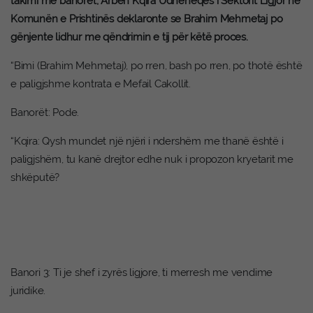
takimi me banorët, Arben Kqira Udhëheqës i Sektorit Ligjor në
Komunën e Prishtinës deklaronte se Brahim Mehmetaj po
gënjente lidhur me qëndrimin e tij për këtë proces.
“Bimi (Brahim Mehmetaj), po rren, bash po rren, po thotë është
e paligjshme kontrata e Mefail Cakollit.
Banorët: Pode.
“Kqira: Qysh mundet një njëri i ndershëm me thanë është i
paligjshëm, tu kanë drejtor edhe nuk i propozon kryetarit me
shkëputë?
Banori 3: Ti je shef i zyrës ligjore, ti merresh me vendime
juridike.