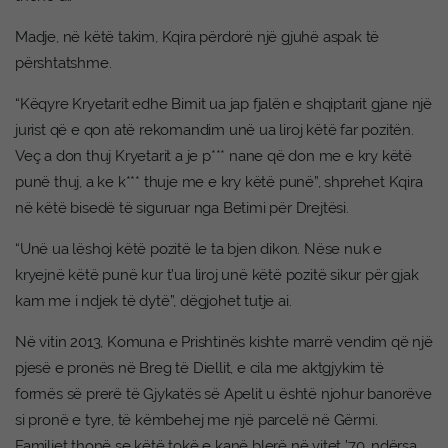
Madje, në këtë takim, Kqira përdorë një gjuhë aspak të
përshtatshme.
“Këqyre Kryetarit edhe Bimit ua jap fjalën e shqiptarit gjane një
jurist që e qon atë rekomandim unë ua liroj këtë far pozitën.
Veç a don thuj Kryetarit a je p*** nane që don me e kry këtë
punë thuj, a ke k*** thuje me e kry këtë punë”, shprehet Kqira
në këtë bisedë të siguruar nga Betimi për Drejtësi.
“Unë ua lëshoj këtë pozitë le ta bjen dikon. Nëse nuk e
kryejnë këtë punë kur t’ua liroj unë këtë pozitë sikur për gjak
kam me i ndjek të dytë”, dëgjohet tutje ai.
Në vitin 2013, Komuna e Prishtinës kishte marrë vendim që një
pjesë e pronës në Breg të Diellit, e cila me aktgjykim të
formës së prerë të Gjykatës së Apelit u është njohur banorëve
si pronë e tyre, të këmbehej me një parcelë në Gërmi.
Familjet thonë se këtë tokë e kanë blerë në vitet ’70, ndërsa