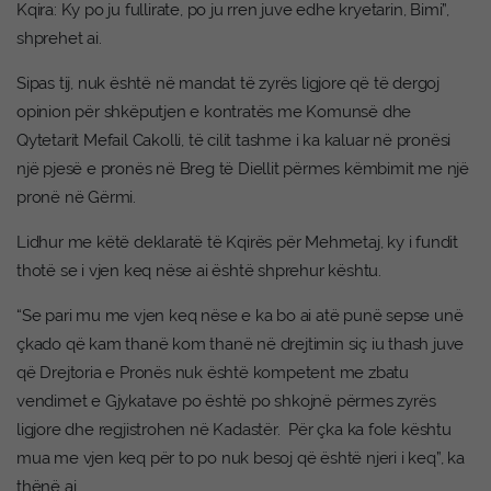
Kqira: Ky po ju fullirate, po ju rren juve edhe kryetarin, Bimi”,
shprehet ai.
Sipas tij, nuk është në mandat të zyrës ligjore që të dergoj
opinion për shkëputjen e kontratës me Komunsë dhe
Qytetarit Mefail Cakolli, të cilit tashme i ka kaluar në pronësi
një pjesë e pronës në Breg të Diellit përmes këmbimit me një
pronë në Gërmi.
Lidhur me këtë deklaratë të Kqirës për Mehmetaj, ky i fundit
thotë se i vjen keq nëse ai është shprehur kështu.
“Se pari mu me vjen keq nëse e ka bo ai atë punë sepse unë
çkado që kam thanë kom thanë në drejtimin siç iu thash juve
që Drejtoria e Pronës nuk është kompetent me zbatu
vendimet e Gjykatave po është po shkojnë përmes zyrës
ligjore dhe regjistrohen në Kadastër. Për çka ka fole kështu
mua me vjen keq për to po nuk besoj që është njeri i keq”, ka
thënë ai.