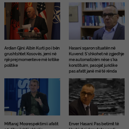
Ardian Gjini: Albin Kurti po i bën
Hasani sqaron situatën në
grushtshtet Kosovës, jemi në
Kuvend: S’shkohet në zgjedhje
një prej momenteve më kritike
me automatizëm nëse s’ka
politike
konstituim, pasojat juridike
pas afatit janë më të rënda
Miftaraj: Mosrespektimi i afatit
Enver Hasani: Pas betimit të
30 ditor është shkelje
Haxhiut si deputete vendi