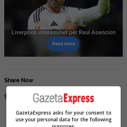
KDI thirrje Kurtit të propozojë kandidatin
për kryetar Kuvendi: Negociatat për
president i vazhdoni pastaj
Read more
Skip Ad ❯
Share Now
GazetaExpress asks for your consent to
use your personal data for the following
purposes: