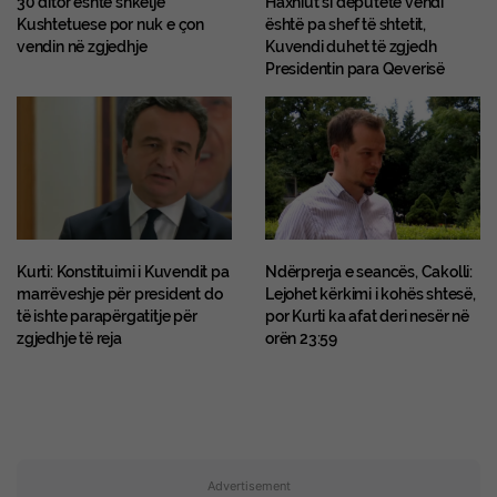
Kushtetuese por nuk e çon
është pa shef të shtetit,
vendin në zgjedhje
Kuvendi duhet të zgjedh
Presidentin para Qeverisë
Kurti: Konstituimi i Kuvendit pa
Ndërprerja e seancës, Cakolli:
marrëveshje për president do
Lejohet kërkimi i kohës shtesë,
të ishte parapërgatitje për
por Kurti ka afat deri nesër në
zgjedhje të reja
orën 23:59
Advertisement