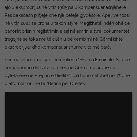
ajo u eksproprijua në vitin 1985 pa u kompensuar asnjëherë.
Pas dekadash pritjeje dhe një beteje gjyqësore, Apeli vendosi
në vitin 2024 se prona u takon atyre. Megjithatë, ndërkohë që
banorët prisnin regjistrimin e saj në emrin e tyre, dokumentet
tregojnë se toka me të cilën u bë këmbimi në Gërmi ishte
eksproprijuar dhe kompensuar shumë vite më parë.
Për më shumë, ndiqeni hulumtimin “Skema kriminale: Si u bë
kompensimi i dyfishtë i pronës në Gërmi me pronën e
qytetarëve në Bregun e Diellit?”, i cili transmetohet në T7 dhe
platformat online të “Betimi për Drejtësi”.