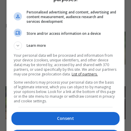
Personalised advertising and content, advertising and
content measurement, audience research and
services development
LAJME NGA INTERNETI
Store and/or access information on a device
Some Moments Got Out Of
Control Quickly
Learn more
Brainberries
Your personal data will be processed and information from
your device (cookies, unique identifiers, and other device
data) may be stored by, accessed by and shared with 370
Her Story Isn't What You
partners, or used specifically by this site. We and our partners
Think—You''ll Be Surprised
may use precise geolocation data.
List of partners.
Brainberries
Some vendors may process your personal data on the basis
of legitimate interest, which you can object to by managing
your options below. Look for a link at the bottom of this page
or in the site menu to manage or withdraw consent in privacy
and cookie settings.
Consent
The Massive Snake That's
Macaulay Culkin's Own
Redefining 'Giant'—Bigger
Version Of The New ‘Home
Than Anacondas
Alone’