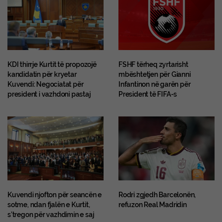
KDI thirrje Kurtit të propozojë
FSHF tërheq zyrtarisht
kandidatin për kryetar
mbështetjen për Gianni
Kuvendi: Negociatat për
Infantinon në garën për
president i vazhdoni pastaj
President të FIFA-s
Kuvendi njofton për seancën e
Rodri zgjedh Barcelonën,
sotme, ndan fjalën e Kurtit,
refuzon Real Madridin
s’tregon për vazhdimin e saj