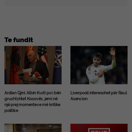
Te fundit
Ardian Gjini: Albin Kurti po i bën
Liverpooli interesohet për Raul
grushtshtet Kosovës, jemi në
Asencion
një prej momenteve më kritike
politike