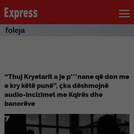
“Thuj Kryetarit a je p***nane që don me
e kry këtë punë”, çka dëshmojnë
audio-incizimet me Kqirës dhe
banorëve