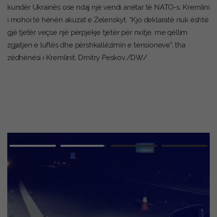
kundër Ukrainës ose ndaj një vendi anëtar të NATO-s. Kremlini
i mohoi të hënën akuzat e Zelenskyt. “Kjo deklaratë nuk është
gjë tjetër veçse një përpjekje tjetër për nxitje, me qëllim
zgjatjen e luftës dhe përshkallëzimin e tensioneve”, tha
zëdhënësi i Kremlinit, Dmitry Peskov./DW/
Advertisement