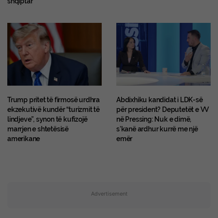
Trump pritet të firmosë urdhra
Abdixhiku kandidat i LDK-së
ekzekutivë kundër “turizmit të
për president? Deputetët e VV
lindjeve”, synon të kufizojë
në Pressing: Nuk e dimë,
marrjen e shtetësisë
s’kanë ardhur kurrë me një
amerikane
emër
Advertisement