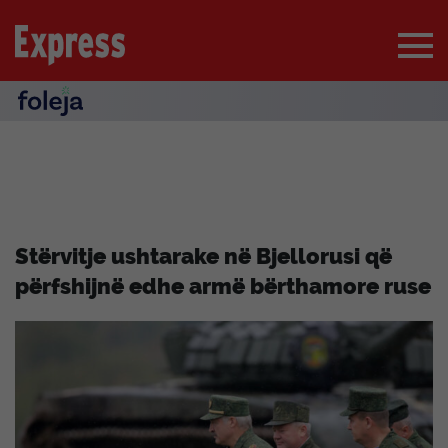
Stërvitje ushtarake në Bjellorusi që
përfshijnë edhe armë bërthamore ruse