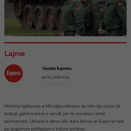
Lajme
Gazeta Express
19/05/2026 11:54
Ministria bjelloruse e Mbrojtjes deklaroi se stërvitja synon të
testojë gatishmërinë e vendit për të vendosur armë
bërthamore. Ukraina e dënoi atë duke thënë se Rusia në fakt
po legjitimon përhapjen e këtyre armëve.