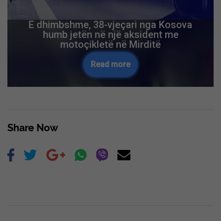
Zbulohet një rafineri kokaine e fshehur
mes bimësisë në Itali, mes të arrestuarve
edhe një shqiptar
Read more
Skip Ad ❯
Share Now