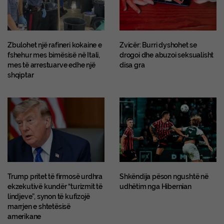
Zbulohet një rafineri kokaine e
Zvicër: Burri dyshohet se
fshehur mes bimësisë në Itali,
drogoi dhe abuzoi seksualisht
mes të arrestuarve edhe një
disa gra
shqiptar
Trump pritet të firmosë urdhra
Shkëndija pëson ngushtë në
ekzekutivë kundër “turizmit të
udhëtim nga Hibernian
lindjeve”, synon të kufizojë
marrjen e shtetësisë
amerikane