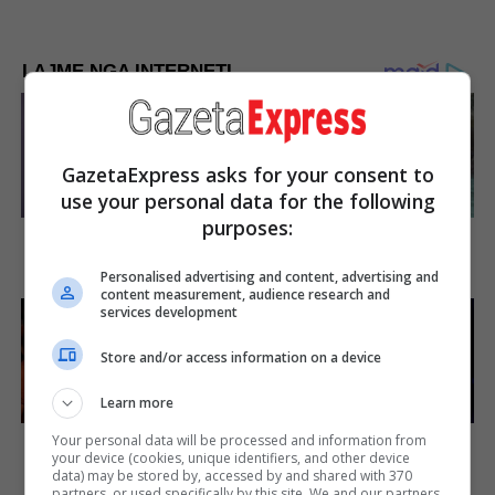
LAJME NGA INTERNETI
GazetaExpress asks for your consent to
use your personal data for the following
purposes:
Why Did He Leave At The
Guess Their Job — Most
Peak Of This Show's Run?
People Get It Wrong
Brainberries
Brainberries
Personalised advertising and content, advertising and
content measurement, audience research and
services development
Store and/or access information on a device
Learn more
Bollywood’s Boldest Dance
Top 10 Pop Divas - Number
Your personal data will be processed and information from
Scenes Still Trending
4 May Shock You
your device (cookies, unique identifiers, and other device
data) may be stored by, accessed by and shared with 370
Brainberries
Brainberries
partners, or used specifically by this site. We and our partners