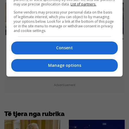
may use precise geolocation data.
List of partners.
Some vendors may process your personal data on the basis
of legitimate interest, which you can object to by managing
your options below. Look for a link at the bottom of this page
or in the site menu to manage or withdraw consent in privacy
and cookie settings.
How Does "Darkest Hour"
6 Best '90s Action Movies To
Spotted Secrets That No
Watch Today
One Knew?
Consent
Brainberries
Brainberries
Manage options
Advertisement
Të tjera nga rubrika