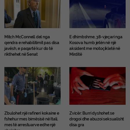
Mitch McConnell del nga
E dhimbshme, 38-vjeçari nga
qendra e rehabilitimit pas disa
Kosova humb jetën në një
javësh, e paqartë kur do të
aksident me motoçikletë në
rikthehet në Senat
Mirditë
Zbulohet një rafineri kokaine e
Zvicër: Burri dyshohet se
fshehur mes bimësisë në Itali,
drogoi dhe abuzoi seksualisht
mes të arrestuarve edhe një
disa gra
shqiptar