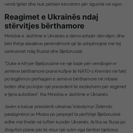
vendi tjetër dhe nuk përbën kërcënim për sigurinë në rajon.
Reagimet e Ukrainës ndaj
stërvitjes bërthamore
Ministria e Jashtme e Ukrainës e dënoi ashpër stërvitjen, dhe
bëri thirrje aleatëve perëndimorë që të ashpërsojnë më tej
sanksionet ndaj Rusisë dhe Bjellorusisë.
“Duke e kthyer Bjellorusinë në një bazë për vendosjen e
armëve bërthamore pranë kufijve të NATO-s Kremlini në fakt
po legjitimon përhapjen e armëve bërthamore në mbarë
botën dhe po krijon një precedent të rrezikshëm për regjimet
e tjera autoritare”, tha Ministria e Jashtme e Ukrainës.
Javën e kaluar presidenti ukrainas Volodymyr Zelenski
paralajmëroi se Moska po përpiqet ta përfshijë Bjellorusinë
edhe më thellë në luftën kundër Ukrainës. Ai tha se Rusia po
shqyrton plane për të nisur një sulm nga territori bjellorus