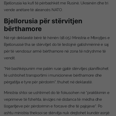
Bjellorusia ka kufi të përbashkët me Rusinë, Ukrainën dhe tri
vende anëtare të aleancës NATO.
Bjellorusia për stërvitjen
bërthamore
Në një deklaratë bërë të hënën (18.05.) Ministria e Mbrojtjes e
Bjellorusisë tha se stërvitjet do të testojnë gatishmërinë e saj
për të vendosur armë bërthamore në zona të ndryshme të
vendit.
“Në bashkëpunim me palën ruse gjatë stërvitjes planifikohet
të ushtrohet transportimi i municioneve bërthamore dhe
përgatitja e tyre për përdorim”, thuhet në deklaratë.
Ministria shtoi se ushtrimet do të fokusohen në “praktikimin e
veprimeve të fshehta, lëvizjes në distanca të mëdha dhe
llogaritjeve për përdorimin e forcave dhe të pajisjeve”. Po
ashtu ministria theksoi se stërvitja nuk drejtohet kundër asnjë