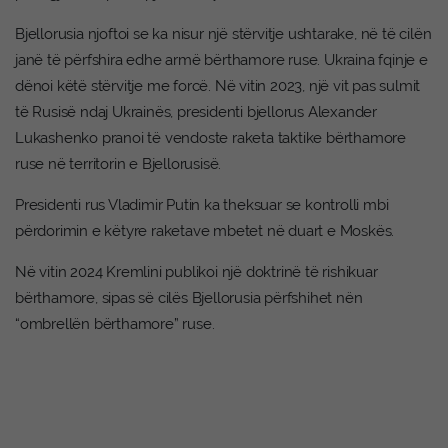
Bjellorusia njoftoi se ka nisur një stërvitje ushtarake, në të cilën
janë të përfshira edhe armë bërthamore ruse. Ukraina fqinje e
dënoi këtë stërvitje me forcë. Në vitin 2023, një vit pas sulmit
të Rusisë ndaj Ukrainës, presidenti bjellorus Alexander
Lukashenko pranoi të vendoste raketa taktike bërthamore
ruse në territorin e Bjellorusisë.
Presidenti rus Vladimir Putin ka theksuar se kontrolli mbi
përdorimin e këtyre raketave mbetet në duart e Moskës.
Në vitin 2024 Kremlini publikoi një doktrinë të rishikuar
bërthamore, sipas së cilës Bjellorusia përfshihet nën
“ombrellën bërthamore” ruse.