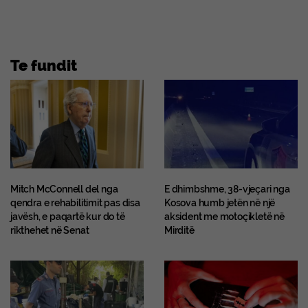
Te fundit
Mitch McConnell del nga
E dhimbshme, 38-vjeçari nga
qendra e rehabilitimit pas disa
Kosova humb jetën në një
javësh, e paqartë kur do të
aksident me motoçikletë në
rikthehet në Senat
Mirditë