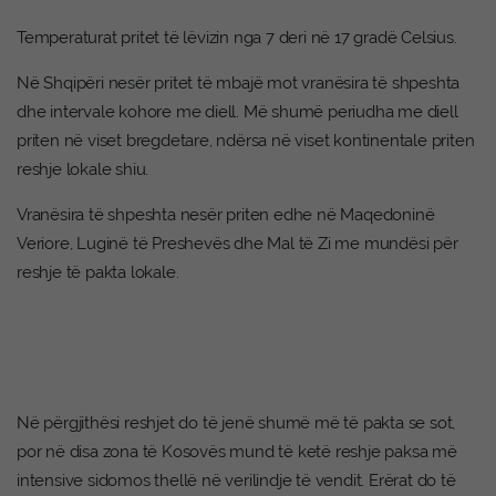
Temperaturat pritet të lëvizin nga 7 deri në 17 gradë Celsius.
Në Shqipëri nesër pritet të mbajë mot vranësira të shpeshta
dhe intervale kohore me diell. Më shumë periudha me diell
priten në viset bregdetare, ndërsa në viset kontinentale priten
reshje lokale shiu.
Vranësira të shpeshta nesër priten edhe në Maqedoninë
Veriore, Luginë të Preshevës dhe Mal të Zi me mundësi për
reshje të pakta lokale.
Në përgjithësi reshjet do të jenë shumë më të pakta se sot,
por në disa zona të Kosovës mund të ketë reshje paksa më
intensive sidomos thellë në verilindje të vendit. Erërat do të