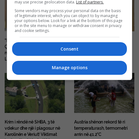
may use precise geolocation data.
List of partners.
Some vendors may process your personal data on the basis
of legitimate interest, which you can object to by managing
your options below. Look for a link at the bottom of this page
or in the site menu to manage or withdraw consent in privacy
and cookie settings.
“Pse bash Vjosa Osmani?”, Arifi:
Abazi: Kurti ka për qëllim
Çka ka Lumir Abdixhiku që
shkatërrimin e oponencës
Consent
nuk bëhet president, çka ka
politike
Luta?”
Manage options
Krim i rëndë në SHBA, 3 të
Austria shënon rekord të ri
vdekur dhe një i plagosur në
temperaturash, termometri
Karolinën e Veriut! Viktimat
arrin në 41.2°C