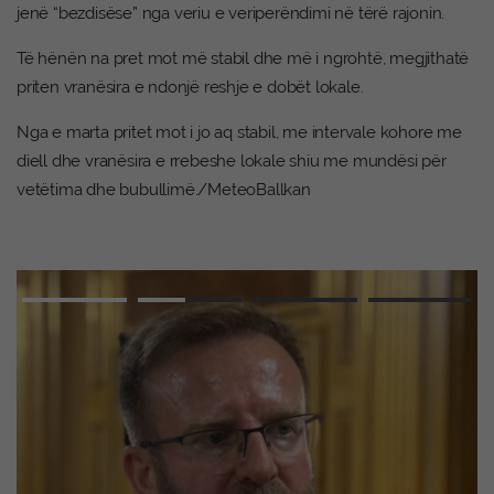
jenë “bezdisëse” nga veriu e veriperëndimi në tërë rajonin.
Të hënën na pret mot më stabil dhe më i ngrohtë, megjithatë
priten vranësira e ndonjë reshje e dobët lokale.
Nga e marta pritet mot i jo aq stabil, me intervale kohore me
diell dhe vranësira e rrebeshe lokale shiu me mundësi për
vetëtima dhe bubullimë./MeteoBallkan