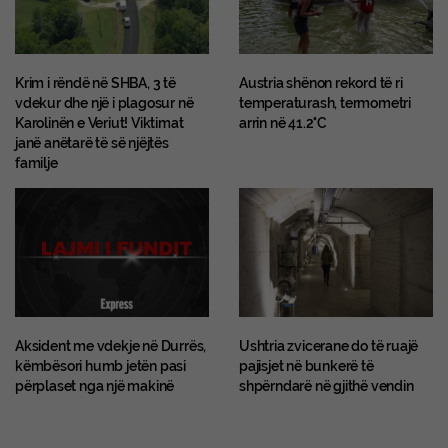
Krim i rëndë në SHBA, 3 të
Austria shënon rekord të ri
vdekur dhe një i plagosur në
temperaturash, termometri
Karolinën e Veriut! Viktimat
arrin në 41.2°C
janë anëtarë të së njëjtës
familje
Aksident me vdekje në Durrës,
Ushtria zvicerane do të ruajë
këmbësori humb jetën pasi
pajisjet në bunkerë të
përplaset nga një makinë
shpërndarë në gjithë vendin