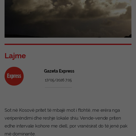
Lajme
Gazeta Express
17/05/2026 7:05
Sot në Kosovë pritet të mbajë mot i ftohtë, me erëra nga
veriperëndimi dhe reshje lokale shiu. Vende-vende priten
edhe intervale kohore me diell, por vranësirat do të jenë pak
më dominante.