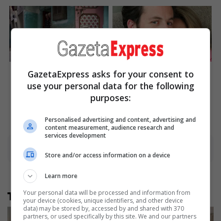
From Albinos To
Shocking Turn Of Event:
GazetaExpress asks for your consent to
Polygamists: The World's
Actors Who Pursued
Most Unique Families
Controversial Careers
use your personal data for the following
purposes:
Brainberries
Brainberries
Personalised advertising and content, advertising and
content measurement, audience research and
services development
Advertisement
Store and/or access information on a device
Learn more
Your personal data will be processed and information from
Të tjera nga rubrika
your device (cookies, unique identifiers, and other device
data) may be stored by, accessed by and shared with 370
partners, or used specifically by this site. We and our partners