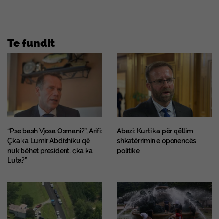
Te fundit
“Pse bash Vjosa Osmani?”, Arifi:
Abazi: Kurti ka për qëllim
Çka ka Lumir Abdixhiku që
shkatërrimin e oponencës
nuk bëhet president, çka ka
politike
Luta?”