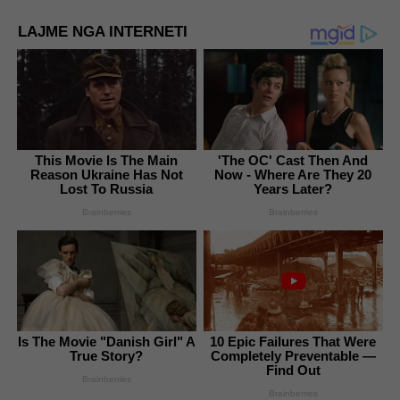
LAJME NGA INTERNETI
This Movie Is The Main
'The OC' Cast Then And
Reason Ukraine Has Not
Now - Where Are They 20
Lost To Russia
Years Later?
Brainberries
Brainberries
Is The Movie "Danish Girl" A
10 Epic Failures That Were
True Story?
Completely Preventable —
Find Out
Brainberries
Brainberries