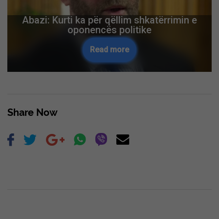
Abazi: Kurti ka për qëllim shkatërrimin e
oponencës politike
Read more
Share Now