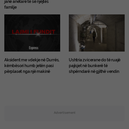
janë anëtarë të së njëjtës
familje
Aksident me vdekje në Durrës,
Ushtria zvicerane do të ruajë
këmbësori humb jetën pasi
pajisjet në bunkerë të
përplaset nga një makinë
shpërndarë në gjithë vendin
Advertisement