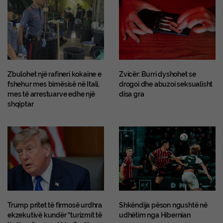
Zbulohet një rafineri kokaine e
Zvicër: Burri dyshohet se
fshehur mes bimësisë në Itali,
drogoi dhe abuzoi seksualisht
mes të arrestuarve edhe një
disa gra
shqiptar
Trump pritet të firmosë urdhra
Shkëndija pëson ngushtë në
ekzekutivë kundër “turizmit të
udhëtim nga Hibernian