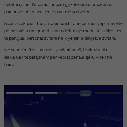
fletëthirrja për t’u paraqitur para gjykatëses së procedurës
paraprake për paraqitjen e parë më 9 dhjetor.
Sipas aktakuzës, Thaçi individualisht dhe përmes veprimeve të
përbashkëta me grupet kanë ndjekur një model të sjelljes për
të penguar personat zyrtarë në kryerjen e detyrave zyrtare.
Në seancën fillestare më 27 shkurt 2026, të akuzuarit u
deklaruan të pafajshëm për veprat penale që iu vihen në
barrë.