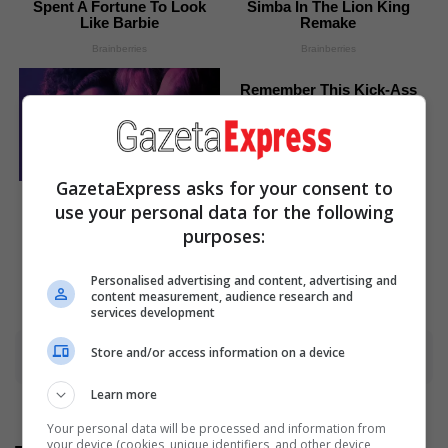
Spent A Fortune To Look
Simba In The Lion King
Like Barbie
Remake
Brainberries
Brainberries
Remember This Kick-Ass
Star? See His Shocking
Transformation
Brainberries
GazetaExpress asks for your consent to
8 Movies Based On Real
use your personal data for the following
Stories That Give Us
Shivers
purposes:
Brainberries
Personalised advertising and content, advertising and
content measurement, audience research and
services development
Store and/or access information on a device
Advertisement
Learn more
Your personal data will be processed and information from
your device (cookies, unique identifiers, and other device