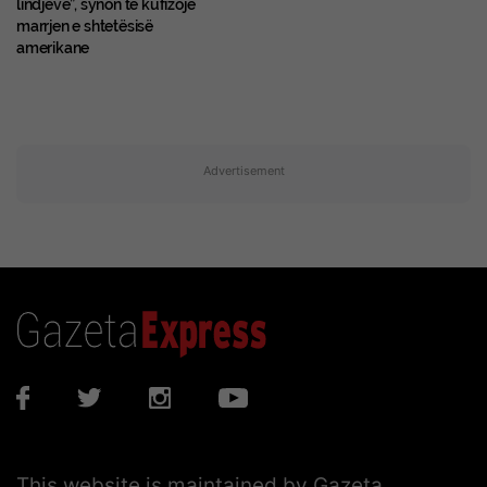
lindjeve”, synon të kufizojë
marrjen e shtetësisë
amerikane
Advertisement
This website is maintained by Gazeta