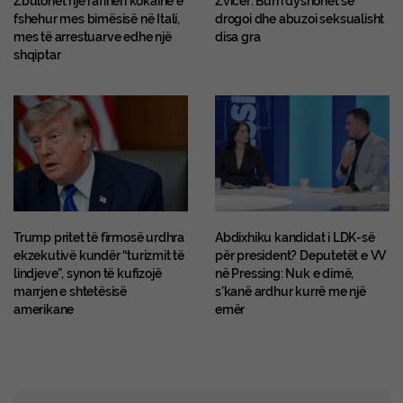
Zbulohet një rafineri kokaine e
Zvicër: Burri dyshohet se
fshehur mes bimësisë në Itali,
drogoi dhe abuzoi seksualisht
mes të arrestuarve edhe një
disa gra
shqiptar
Trump pritet të firmosë urdhra
Abdixhiku kandidat i LDK-së
ekzekutivë kundër “turizmit të
për president? Deputetët e VV
lindjeve”, synon të kufizojë
në Pressing: Nuk e dimë,
marrjen e shtetësisë
s’kanë ardhur kurrë me një
amerikane
emër