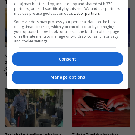
Të tjera nga rubrika
data) may be stored by, accessed by and shared with 370
partners, or used specifically by this site. We and our partners
may use precise geolocation data.
List of partners.
Some vendors may process your personal data on the basis
of legitimate interest, which you can object to by managing
your options below. Look for a link at the bottom of this page
or in the site menu to manage or withdraw consent in privacy
and cookie settings.
Mitch McConnell del nga
E dhimbshme, 38-vjeçari nga
Consent
qendra e rehabilitimit pas disa
Kosova humb jetën në një
javësh, e paqartë kur do të
aksident me motoçikletë në
rikthehet në Senat
Mirditë
Manage options