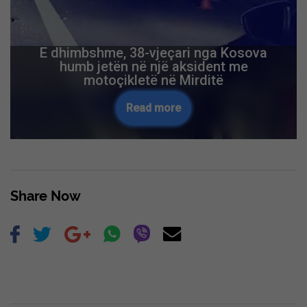
E dhimbshme, 38-vjeçari nga Kosova
humb jetën në një aksident me
motoçikletë në Mirditë
Read more
Share Now