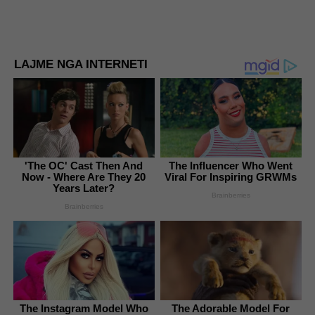
LAJME NGA INTERNETI
'The OC' Cast Then And
The Influencer Who Went
Now - Where Are They 20
Viral For Inspiring GRWMs
Years Later?
Brainberries
Brainberries
The Instagram Model Who
The Adorable Model For