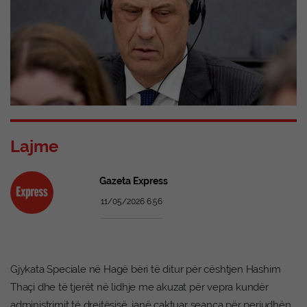
Lajme
Gazeta Express
11/05/2026 6:56
Gjykata Speciale në Hagë bëri të ditur për cështjen Hashim
Thaçi dhe të tjerët në lidhje me akuzat për vepra kundër
administrimit të drejtësisë, janë caktuar seanca për periudhën