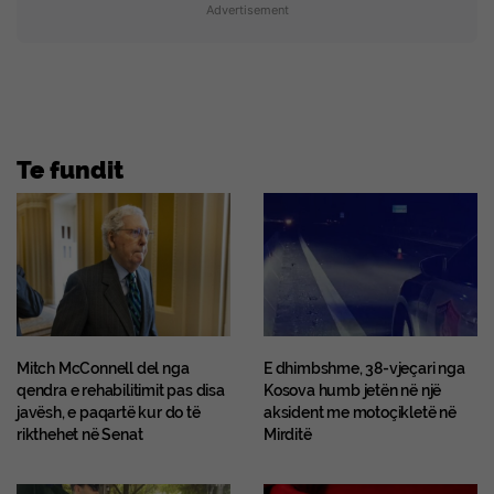
Advertisement
Te fundit
Mitch McConnell del nga
E dhimbshme, 38-vjeçari nga
qendra e rehabilitimit pas disa
Kosova humb jetën në një
javësh, e paqartë kur do të
aksident me motoçikletë në
rikthehet në Senat
Mirditë