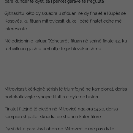
parë kundër të dytit, sa i përket garave të rregullta.
Gjithashtu këto dy skuadra u sfiduan në dy finalet e Kupës së
Kosovës, ku fituan mitrovicasit, duke i bërë finalet edhe më
interesante.
Në edicionin e kaluar, ‘Xehetarët’ fituan në serinë finale 4:2, ku
u zhvilluan gjashtë përballje të jashtëzakonshme.
Mitrovicasit kërkojnë sërish të triumfojnë në kampionat, derisa
portokallezinjtë synojnë titullin e dytë në histori.
Finalet fillojnë të dielën në Mitrovicë nga ora 19:30, derisa
kampion shpallet skuadra që shënon katër fitore.
Dy sfidat e para zhvillohen në Mitrovicë, e më pas dy të