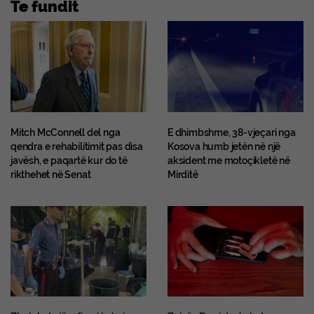
Te fundit
Mitch McConnell del nga
E dhimbshme, 38-vjeçari nga
qendra e rehabilitimit pas disa
Kosova humb jetën në një
javësh, e paqartë kur do të
aksident me motoçikletë në
rikthehet në Senat
Mirditë