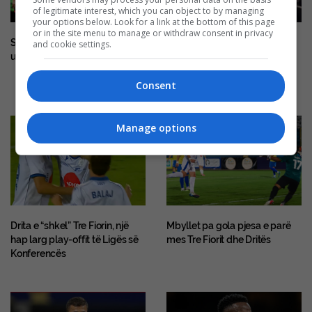
of legitimate interest, which you can object to by managing
your options below. Look for a link at the bottom of this page
or in the site menu to manage or withdraw consent in privacy
Shkëndija pëson ngushtë në
“1 në mesin e 22 mijëve”,
and cookie settings.
udhëtim nga Hibernian
luftëtari shqiptar vallëzon me
flamurin kombëtar midis
serbëve të tërbuar
Consent
Manage options
Drita e “shkel” Tre Fiorin, një
Mbyllet pa gola pjesa e parë
hap larg play-offit të Ligës së
mes Tre Fiorit dhe Dritës
Konferencës