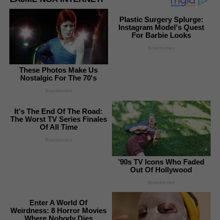
Plastic Surgery Splurge:
Instagram Model's Quest
For Barbie Looks
Brainberries
These Photos Make Us
Nostalgic For The 70's
Brainberries
It's The End Of The Road:
The Worst TV Series Finales
Of All Time
Brainberries
’90s TV Icons Who Faded
Out Of Hollywood
Brainberries
Enter A World Of
Weirdness: 8 Horror Movies
Where Nobody Dies