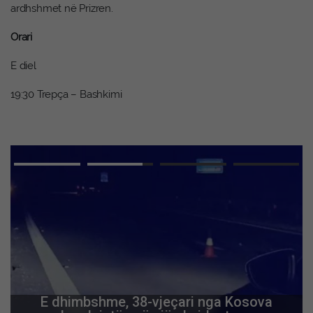
ardhshmet në Prizren.
Orari
E diel
19:30 Trepça – Bashkimi
E dhimbshme, 38-vjeçari nga Kosova