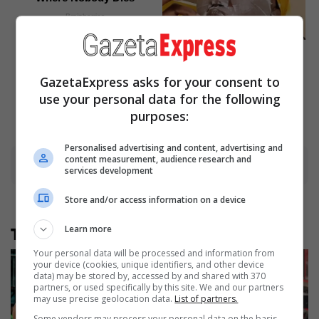
Brainberries
15 Things You Do Everyday
That The Bible Forbids: Are
You Guilty?
GazetaExpress asks for your consent to
Brainberries
use your personal data for the following
purposes:
Personalised advertising and content, advertising and
content measurement, audience research and
Advertisement
services development
Store and/or access information on a device
Learn more
Të tjera nga rubrika
Your personal data will be processed and information from
your device (cookies, unique identifiers, and other device
data) may be stored by, accessed by and shared with 370
partners, or used specifically by this site. We and our partners
may use precise geolocation data.
List of partners.
Some vendors may process your personal data on the basis