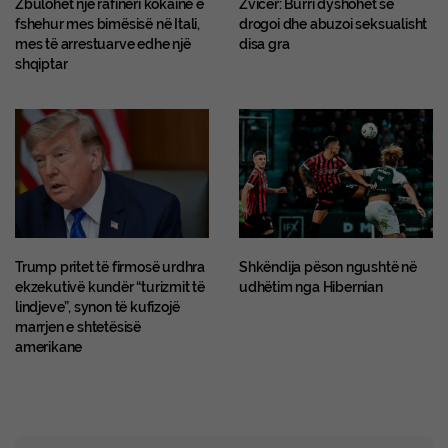
Zbulohet një rafineri kokaine e
Zvicër: Burri dyshohet se
fshehur mes bimësisë në Itali,
drogoi dhe abuzoi seksualisht
mes të arrestuarve edhe një
disa gra
shqiptar
Trump pritet të firmosë urdhra
Shkëndija pëson ngushtë në
ekzekutivë kundër “turizmit të
udhëtim nga Hibernian
lindjeve”, synon të kufizojë
marrjen e shtetësisë
amerikane