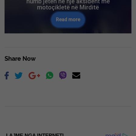
humb jetën në një aksident me
motoçikletë në Mirditë
Read more
Share Now
LAJME NGA INTERNETI