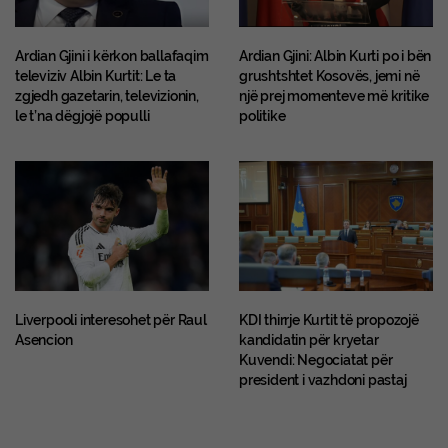
Ardian Gjini i kërkon ballafaqim
Ardian Gjini: Albin Kurti po i bën
televiziv Albin Kurtit: Le ta
grushtshtet Kosovës, jemi në
zgjedh gazetarin, televizionin,
një prej momenteve më kritike
le t’na dëgjojë populli
politike
Liverpooli interesohet për Raul
KDI thirrje Kurtit të propozojë
Asencion
kandidatin për kryetar
Kuvendi: Negociatat për
president i vazhdoni pastaj