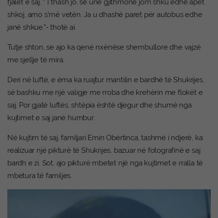
fjalët e saj. “ I thash jo, se unë gjithmonë jom shku edhe apet
shkoj, amo s’më vetën. Ja u dhashë paret për autobus edhe
janë shkue.”- thotë ai.
Tutje shton, se ajo ka qenë nxënëse shembullore dhe vajzë
me sjellje të mira.
Deri në luftë, e ëma ka ruajtur mantilin e bardhë të Shukrijes,
së bashku me një valigje me rroba dhe krehërin me flokët e
saj. Por gjatë luftës, shtëpia është djegur dhe shumë nga
kujtimet e saj janë humbur.
Në kujtim të saj, familjari Emin Obërtinca, tashmë i ndjerë, ka
realizuar një pikturë të Shukrijes, bazuar në fotografinë e saj
bardh e zi. Sot, ajo pikturë mbetet një nga kujtimet e rralla të
mbetura të familjes.