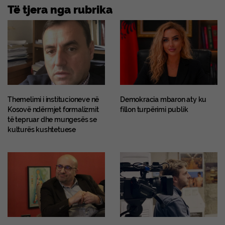
Të tjera nga rubrika
Themelimi i institucioneve në
Demokracia mbaron aty ku
Kosovë ndërmjet formalizmit
fillon turpërimi publik
të tepruar dhe mungesës se
kulturës kushtetuese