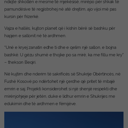
ndiqte shkollën e mesme të mjekësisë, mirëpo për shkak të
pamundësive të regjistrohej në atë drejtim, ajo vijoi më pas
kursin për frizerkë.
Vajza e hallës, kujton planet që i kishin bërë së bashku për
hapjen e sallonit në të ardhmen.
“Unë e kryej zanatin edhe ti dhe e qelim një sallon, e bojna
bashkë. U gëzu shumë e thojke po sa mirë, ka me fillu me kry”
– thekson Beqiri.
Në kujtim dhe nderim të sakrificës së Shukrije Obërtincës, në
Fushë Kosovë po ndërtohet një çerdhe që pritet të mbajë
emrin e saj. Projekti konsiderohet si një shenjë respekti dhe
mirënjohjeje për jetën, duke e lidhur emrin e Shukrijes me
edukimin dhe të ardhmen e fëmijëve.