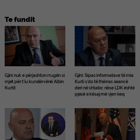
Te fundit
Gjini nuk e përjashton rrugën si
Gjini: Sipas informatave të mia
mjet për t’iu kundërvënë Albin
Kurti s’do të thërras seancë
Kurtit
deri në shtator, nëse LDK është
pjesë e kësaj më vjen keq