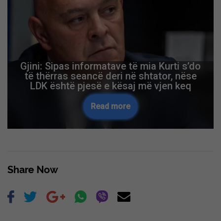
Ardian Gjini i kërkon ballafaqim televiziv
Albin Kurtit: Le ta zgjedh gazetarin,
televizionin, le t’na dëgjojë populli
Read more
Skip Ad ❯
Share Now