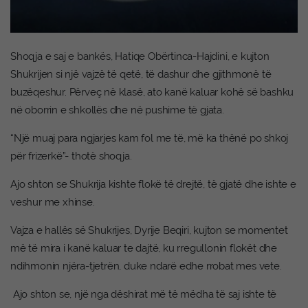
Shoqja e saj e bankës, Hatiqe Obërtinca-Hajdini, e kujton
Shukrijen si një vajzë të qetë, të dashur dhe gjithmonë të
buzëqeshur. Përveç në klasë, ato kanë kaluar kohë së bashku
në oborrin e shkollës dhe në pushime të gjata.
“Një muaj para ngjarjes kam fol me të, më ka thënë po shkoj
për frizerkë”- thotë shoqja.
Ajo shton se Shukrija kishte flokë të drejtë, të gjatë dhe ishte e
veshur me xhinse.
Vajza e hallës së Shukrijes, Dyrije Beqiri, kujton se momentet
më të mira i kanë kaluar te dajtë, ku rregullonin flokët dhe
ndihmonin njëra-tjetrën, duke ndarë edhe rrobat mes vete.
Ajo shton se, një nga dëshirat më të mëdha të saj ishte të