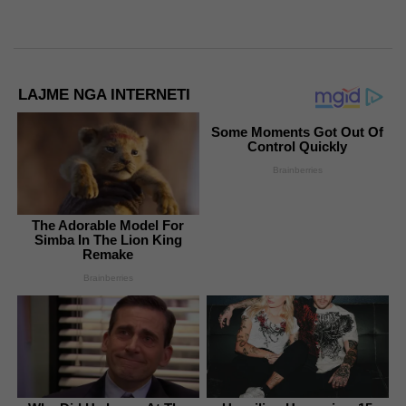
LAJME NGA INTERNETI
Some Moments Got Out Of
Control Quickly
Brainberries
The Adorable Model For
Simba In The Lion King
Remake
Brainberries
Why Did He Leave At The
Unveiling Hypocrisy: 15