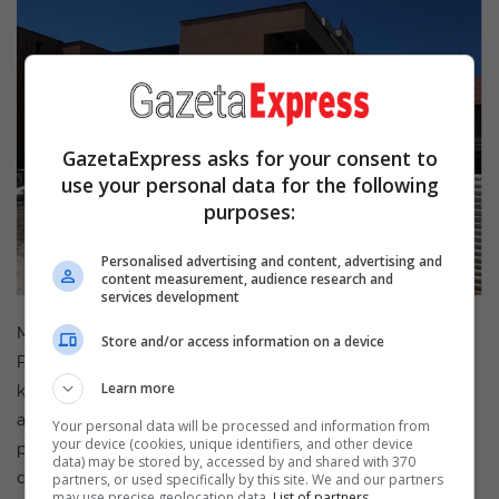
GazetaExpress asks for your consent to
use your personal data for the following
purposes:
Personalised advertising and content, advertising and
content measurement, audience research and
services development
Motra e saj, Lumnija, ka bërë kërkesë në Komunën e
Store and/or access information on a device
Prishtinës për vendosjen e një pllake përkujtimore në rrugën
Learn more
ku u vra Shukrije Obërtinca, por kërkesa është refuzuar me
arsyetimin se në planet ekzistuese urbane nuk janë të
Your personal data will be processed and information from
your device (cookies, unique identifiers, and other device
përcaktuara lokacionet për objekte të tilla dhe se kjo çështje
data) may be stored by, accessed by and shared with 370
do të shqyrtohet në të ardhmen gjatë hartimit të planeve të
partners, or used specifically by this site. We and our partners
may use precise geolocation data.
List of partners.