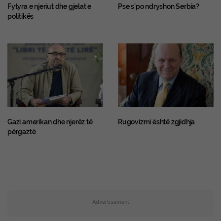
Fytyra e njeriut dhe gjelat e
Pse s’po ndryshon Serbia?
politikës
Gazi amerikan dhe njerëz të
Rugovizmi është zgjidhja
përgaztë
Advertisement