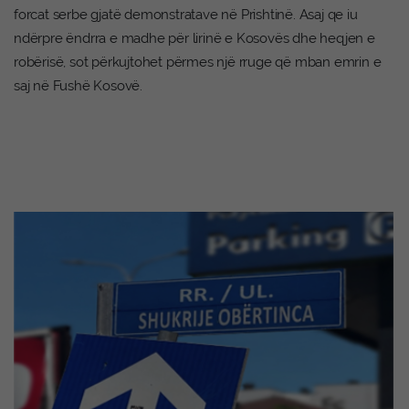
forcat serbe gjatë demonstratave në Prishtinë. Asaj qe iu
ndërpre ëndrra e madhe për lirinë e Kosovës dhe heqjen e
robërisë, sot përkujtohet përmes një rruge që mban emrin e
saj në Fushë Kosovë.