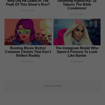
Peak Of This Show's Run?
Taboos The Bible
Condemns!
Brainberries
Brainberries
Busting Movie Myths!
The Instagram Model Who
Common Clichés That Don't
Spent A Fortune To Look
Reflect Reality
Like Barbie
Brainberries
Brainberries
Advertisement