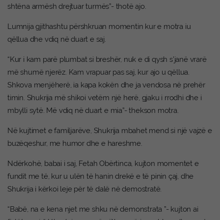
shtëna armësh drejtuar turmës”- thotë ajo.
Lumnija gjithashtu përshkruan momentin kur e motra iu
qëllua dhe vdiq në duart e saj.
“Kur i kam parë plumbat si breshër, nuk e di qysh s’janë vrarë
më shumë njerëz. Kam vrapuar pas saj, kur ajo u qëllua.
Shkova menjëherë, ia kapa kokën dhe ja vendosa në prehër
timin. Shukrija më shikoi vetëm një herë, gjaku i rrodhi dhe i
mbylli sytë. Më vdiq në duart e mia”- thekson motra.
Në kujtimet e familjarëve, Shukrija mbahet mend si një vajzë e
buzëqeshur, me humor dhe e hareshme.
Ndërkohë, babai i saj, Fetah Obërtinca, kujton momentet e
fundit me të, kur u ulën të hanin drekë e të pinin çaj, dhe
Shukrija i kërkoi leje për të dalë në demostratë.
“Babë, na e kena njet me shku në demonstrata ”- kujton ai