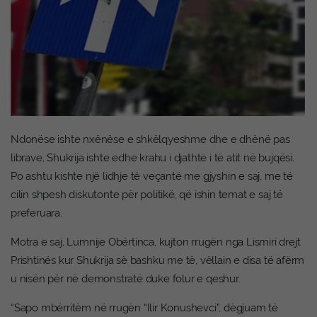
Ndonëse ishte nxënëse e shkëlqyeshme dhe e dhënë pas
librave, Shukrija ishte edhe krahu i djathtë i të atit në bujqësi.
Po ashtu kishte një lidhje të veçantë me gjyshin e saj, me të
cilin shpesh diskutonte për politikë, që ishin temat e saj të
preferuara.
Motra e saj, Lumnije Obërtinca, kujton rrugën nga Lismiri drejt
Prishtinës kur Shukrija së bashku me të, vëllain e disa të afërm
u nisën për në demonstratë duke folur e qeshur.
“Sapo mbërritëm në rrugën “Ilir Konushevci”, dëgjuam të