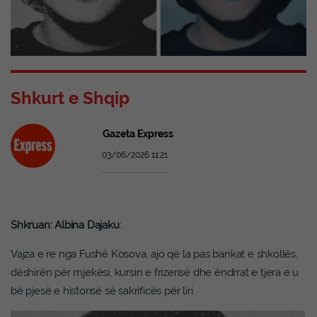
Shkurt e Shqip
Gazeta Express
03/06/2026 11:21
Shkruan: Albina Dajaku
:
Vajza e re nga Fushë Kosova, ajo që la pas bankat e shkollës,
dëshirën për mjekësi, kursin e frizerisë dhe ëndrrat e tjera e u
bë pjesë e historisë së sakrificës për liri.