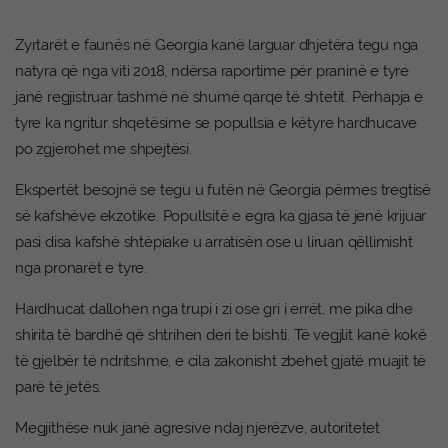
Zyrtarët e faunës në Georgia kanë larguar dhjetëra tegu nga
natyra që nga viti 2018, ndërsa raportime për praninë e tyre
janë regjistruar tashmë në shumë qarqe të shtetit. Përhapja e
tyre ka ngritur shqetësime se popullsia e këtyre hardhucave
po zgjerohet me shpejtësi.
Ekspertët besojnë se tegu u futën në Georgia përmes tregtisë
së kafshëve ekzotike. Popullsitë e egra ka gjasa të jenë krijuar
pasi disa kafshë shtëpiake u arratisën ose u liruan qëllimisht
nga pronarët e tyre.
Hardhucat dallohen nga trupi i zi ose gri i errët, me pika dhe
shirita të bardhë që shtrihen deri te bishti. Të vegjlit kanë kokë
të gjelbër të ndritshme, e cila zakonisht zbehet gjatë muajit të
parë të jetës.
Megjithëse nuk janë agresive ndaj njerëzve, autoritetet