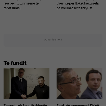
reja për fluturime më të
thjeshtë për flokët kaçurrela,
rehatshmel
pa volum ose të thinjura
Advertisement
Te fundit
Zelensky në Serbi të shtunën,
Feraj i VV e ngacmon LDK’në