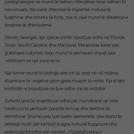
paralajmërojnë se mund të bëhen mbrojtëse nëse ndihen të
kërcënuara. Ato kanë dhëmbë të mprehtë, nofulla të
fuqishme dhe kthetra të forta, me të cilat mund të shkaktojnë
lëndime të dhimbshme.
Përveç Georgias, kjo specie është raportuar edhe në Florida,
Texas, South Carolina dhe Maryland. Meqenëse kanë pak
grabitqarë natyrorë, tegu mund të përhapen shpejt pasi
vendosen në një zonë të re.
Një femër mund të lëshojë deri në 35 vezë në vit, ndërsa
shumica e të vegjëlve çelin gjatë muajve të verës. Kjo e bën
kontrollin e popullsisë së tyre edhe më të vështirë.
Zyrtarët janë të shqetësuar edhe për mundësinë që këto
hardhuca të përhapin parazitë të huaj dhe baktere të
dëmshme. Shumë prej tyre bartin salmonelë, çka mund të
përbëjë rrezik për kafshët e egra, kulturat bujqësore dhe
potencialisht edhe për njerëzit. /GazetaExpress/