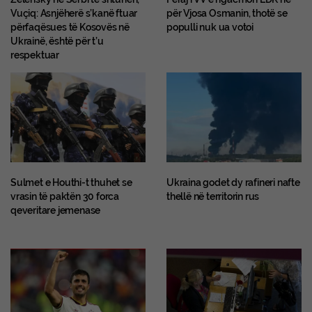
Vuçiq: Asnjëherë s’kanë ftuar
për Vjosa Osmanin, thotë se
përfaqësues të Kosovës në
populli nuk ua votoi
Ukrainë, është për t’u
respektuar
Sulmet e Houthi-t thuhet se
Ukraina godet dy rafineri nafte
vrasin të paktën 30 forca
thellë në territorin rus
qeveritare jemenase