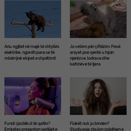
Ariu ngjitet në majë të shtyllës
Jo vetëm për çiftëzim: Pesë
elektrike, ngordh para se të
arsyet pse qentë u hipin
mbërrijnë ekipet e shpëtimit
njerëzve, lodrave dhe
kafshëve të tjera
Fundi i jastëkut të qafës?
Flokët nuk ju binden?
Emirates prezanton sediljet e
Studiuesja zbulon zgjidhjen e