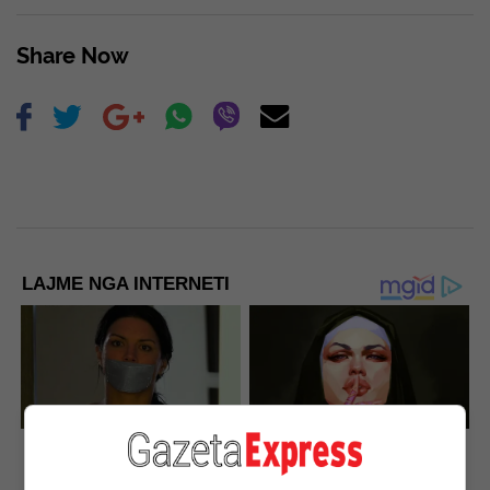
Share Now
LAJME NGA INTERNETI
How Did They Get Gina
Hidden Sins: 15 Bible
Carano To Take It All Back?
Prohibited Acts We All
Commit!
Brainberries