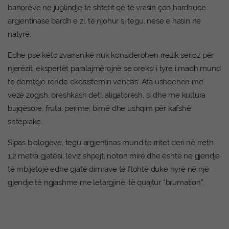
banorëve në juglindje të shtetit që të vrasin çdo hardhucë
argjentinase bardh e zi, të njohur si tegu, nëse e hasin në
natyrë.
Edhe pse këto zvarranikë nuk konsiderohen rrezik serioz për
njerëzit, ekspertët paralajmërojnë se oreksi i tyre i madh mund
të dëmtojë rëndë ekosistemin vendas. Ata ushqehen me
vezë zogjsh, breshkash deti, aligatorësh, si dhe me kultura
bujqësore, fruta, perime, bimë dhe ushqim për kafshë
shtëpiake.
Sipas biologëve, tegu argjentinas mund të rritet deri në rreth
1.2 metra gjatësi, lëviz shpejt, noton mirë dhe është në gjendje
të mbijetojë edhe gjatë dimrave të ftohtë duke hyrë në një
gjendje të ngjashme me letargjinë, të quajtur “brumation”.