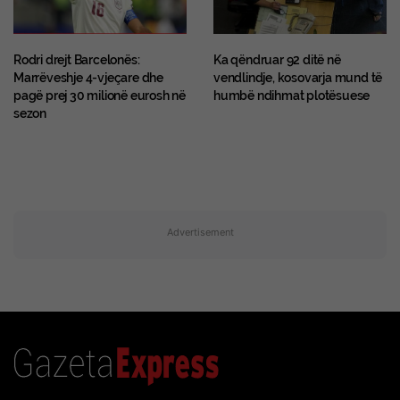
Rodri drejt Barcelonës:
Ka qëndruar 92 ditë në
Marrëveshje 4-vjeçare dhe
vendlindje, kosovarja mund të
pagë prej 30 milionë eurosh në
humbë ndihmat plotësuese
sezon
Advertisement