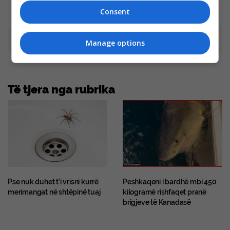
Consent
Advertisement
Manage options
Të tjera nga rubrika
Pse nuk duhet t’i vrisni kurrë
Peshkaqeni i bardhë mbi 450
merimangat në shtëpinë tuaj
kilogramë rishfaqet pranë
brigjeve të Kanadasë