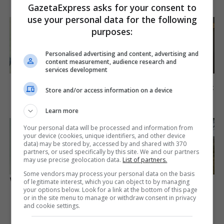
GazetaExpress asks for your consent to
Brainberries
use your personal data for the following
purposes:
Personalised advertising and content, advertising and
content measurement, audience research and
services development
You'll Be Amazed By The
TV Couples Who Would
Blue Lagoon Stars Today
Never Be Together: 9 Is Just
Store and/or access information on a device
Too Weird
Brainberries
Brainberries
Learn more
Your personal data will be processed and information from
your device (cookies, unique identifiers, and other device
data) may be stored by, accessed by and shared with 370
partners, or used specifically by this site. We and our partners
may use precise geolocation data.
List of partners.
Some vendors may process your personal data on the basis
Who Will Take On The Iconic
Disney’s Live-Action Simba
of legitimate interest, which you can object to by managing
Role Next? Bond Casting
Was Based On The Cutest
your options below. Look for a link at the bottom of this page
Rumors
Lion Cub Ever
or in the site menu to manage or withdraw consent in privacy
and cookie settings.
Brainberries
Brainberries