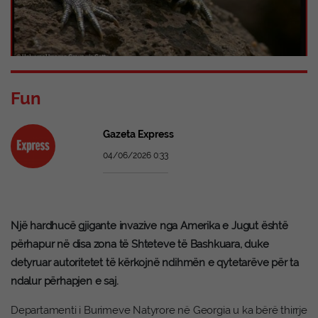
Fun
Gazeta Express
04/06/2026 0:33
Një hardhucë gjigante invazive nga Amerika e Jugut është
përhapur në disa zona të Shteteve të Bashkuara, duke
detyruar autoritetet të kërkojnë ndihmën e qytetarëve për ta
ndalur përhapjen e saj.
Departamenti i Burimeve Natyrore në Georgia u ka bërë thirrje