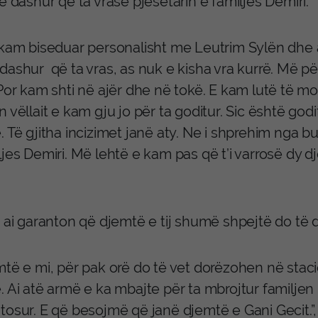
e dashur që ta vrasë pjesëtarin e familjes Demiri.
 kam biseduar personalisht me Leutrim Sylën dhe a
ashur që ta vras, as nuk e kisha vra kurrë. Më për
Por kam shti në ajër dhe në tokë. E kam lutë të m
 vëllait e kam gju jo për ta goditur. Sic është god
 Të gjitha incizimet janë aty. Ne i shprehim nga 
jes Demiri. Më lehtë e kam pas që t’i varrosë dy dj
e ai garanton që djemtë e tij shumë shpejtë do të 
të e mi, për pak orë do të vet dorëzohen në stacio
. Ai atë armë e ka mbajte për ta mbrojtur familjen
osur. E që besojmë që janë djemtë e Gani Gecit.”,