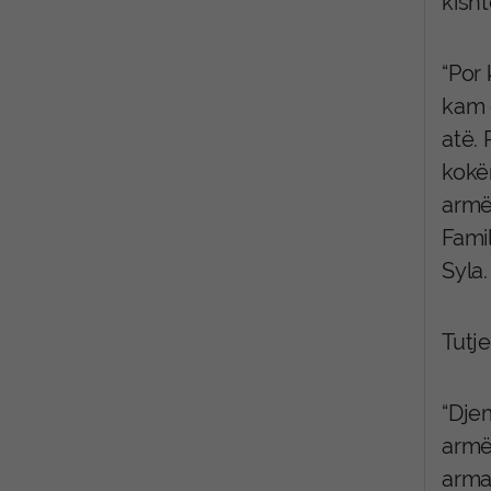
kisht
“Por
kam d
atë. 
kokën
armë.
Famil
Syla.
Tutj
“Djem
armë
armat