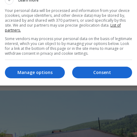
Learn more
 ngjarjen e djeshme ku mbeti i vrarë një person nga
Your personal data will be processed and information from your device
(cookies, unique identifiers, and other device data) may be stored by,
m vrasje në vitin 2012, Shaban Syla thotë se nga f
accessed by and shared with 370 partners, or used specifically by this
site. We and our partners may use precise geolocation data.
List of
j i kishin zënë pritën.
partners.
Some vendors may process your personal data on the basis of legitimate
interest, which you can object to by managing your options below. Look
e dje, rreth orës 19:00 ka ndodhur në aksident në 
for a link at the bottom of this page or in the site menu to manage or
withdraw consent in privacy and cookie settings.
t të tij. Ardit Syla është djali i vëllait tim, diku rr
per në shpinë. Kurse Ardian Syla më duket se ësh
Manage options
Consent
i. Siç ka arritur në vendin e ngjarjes, Leutrim Syla 