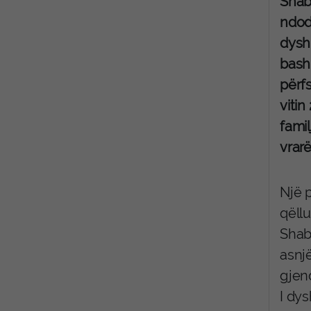
Shab
ndodh
dyshu
bashk
përfs
vitin
famil
vrar
Një 
qëllu
Shaba
asnjë
gjend
I dys