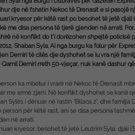
an Syla nga Burgu i Dubravës për Gazetën Express k
ur dje në fshatin Nekoc të Drenasit e si pasojë nj
ari kryesor për këtë rast po besohet të jetë djali i 
ë me disa persona të tjerë gjenden në arrati. Por,
hirë në konflikt do t’i dorëzohen shpejtë policisë 
 2012, Shaban Syla. Ai nga burgu ka folur për Expres
jen Demiri të cilës dje dyshohet se iu vra një familj
ë Qamil Demiri rreth 50-vjeçar, nuk kanë dashur që
person ka mbetur i vrarë në Nekoc të Drenasit mb
ar me armë zjarri. Në konflikt dyshohet se kanë qe
n Sylës i dënuar në rastin “Bllaca 2”, dhe familja
 person për këtë rast, ani se disa persona tashmë j
en në arrati.
huari kryesor, besohet të jetë Leutrim Syla, djali i