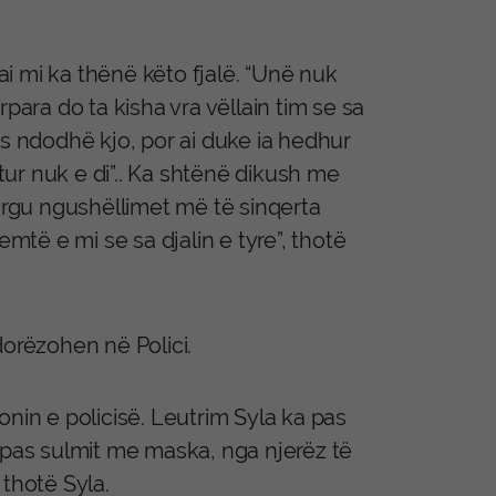
i mi ka thënë këto fjalë. “Unë nuk
para do ta kisha vra vëllain tim se sa
os ndodhë kjo, por ai duke ia hedhur
itur nuk e di”.. Ka shtënë dikush me
burgu ngushëllimet më të sinqerta
emtë e mi se sa djalin e tyre”, thotë
dorëzohen në Polici.
nin e policisë. Leutrim Syla ka pas
 pas sulmit me maska, nga njerëz të
 thotë Syla.