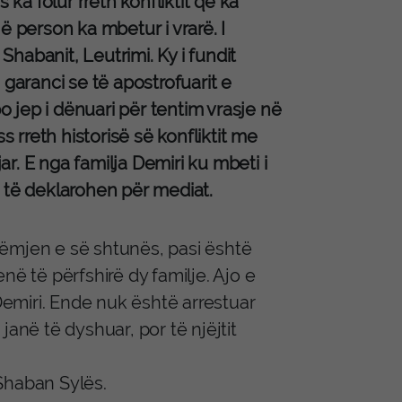
a folur rreth konfliktit që ka
ë person ka mbetur i vrarë. I
Shabanit, Leutrimi. Ky i fundit
 garanci se të apostrofuarit e
po jep i dënuari për tentim vrasje në
s rreth historisë së konfliktit me
ar. E nga familja Demiri ku mbeti i
 të deklarohen për mediat.
rëmjen e së shtunës, pasi është
në të përfshirë dy familje. Ajo e
 Demiri. Ende nuk është arrestuar
anë të dyshuar, por të njëjtit
 Shaban Sylës.