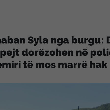
aban Syla nga burgu: 
pejt dorëzohen në polic
miri të mos marrë hak