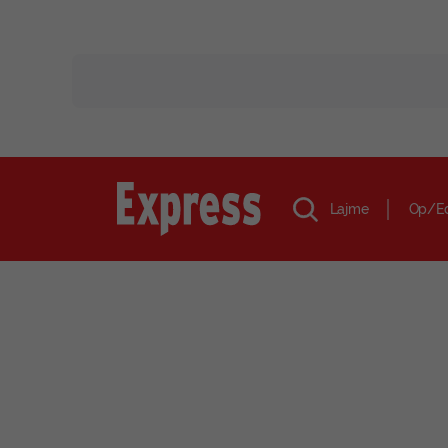
Lajme
Op/E