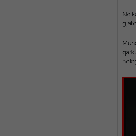
Në kë
gjatë
Munge
qark
holo