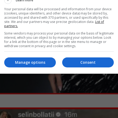
Learn more
Your personal data will be processed and information from your device
(cookies, unique identifiers, and other device data) may be stored by,
accessed by and shared with 370 partners, or used specifically by this
site. We and our partners may use precise geolocation data.
List of
partners.
Some vendors may process your personal data on the basis of legitimate
interest, which you can object to by managing your options below. Look
for a link at the bottom of this page or in the site menu to manage or
withdraw consent in privacy and cookie settings.
Manage options
Consent