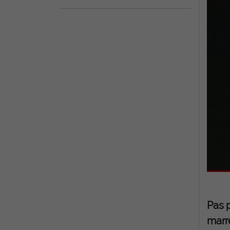
Pas p
marr