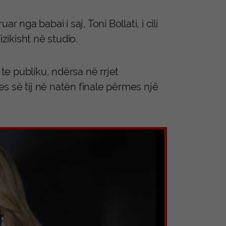
 nga babai i saj, Toni Bollati, i cili
zikisht në studio.
 te publiku, ndërsa në rrjet
s së tij në natën finale përmes një