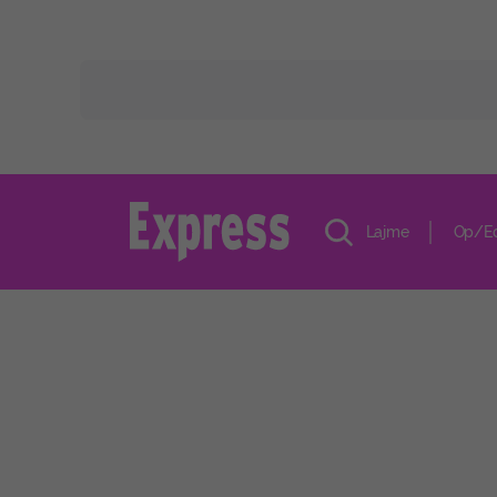
Lajme
Op/E