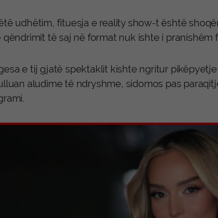
të udhëtim, fituesja e reality show-t është shoqëruar
 qëndrimit të saj në format nuk ishte i pranishëm fi
sa e tij gjatë spektaklit kishte ngritur pikëpyetje
ulluan aludime të ndryshme, sidomos pas paraqitje
grami.