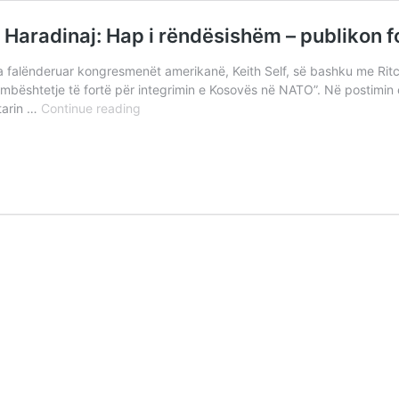
Haradinaj: Hap i rëndësishëm – publikon 
a falënderuar kongresmenët amerikanë, Keith Self, së bashku me Ritch
shtetje të fortë për integrimin e Kosovës në NATO”. Në postimin e ti
Rezolutë
ktarin …
Continue reading
për
Kosovën
në
NATO,
Ramush
Haradinaj:
Hap
i
rëndësishëm
–
publikon
fotografitë
me
kongresmenët