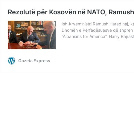
Rezolutë për Kosovën në NATO, Ramush 
Ish-kryeministri Ramush Haradinaj, k
Dhomën e Përfaqësuesve që shpreh mbë
“Albanians for America”, Harry Bajra
Gazeta Express