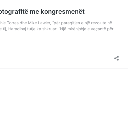
fotografitë me kongresmenët
ie Torres dhe Mike Lawler, “për paraqitjen e një rezolute në
j, Haradinaj tutje ka shkruar: “Një mirënjohje e veçantë për