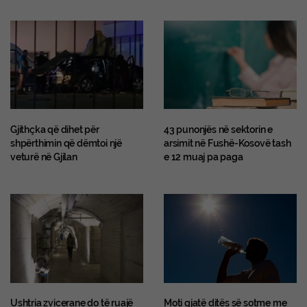
Gjithçka që dihet për
43 punonjës në sektorin e
shpërthimin që dëmtoi një
arsimit në Fushë-Kosovë tash
veturë në Gjilan
e 12 muaj pa paga
Ushtria zvicerane do të ruajë
Moti gjatë ditës së sotme me