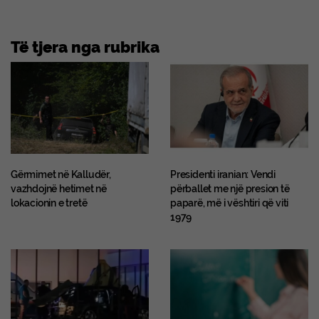
Të tjera nga rubrika
Gërmimet në Kalludër,
Presidenti iranian: Vendi
vazhdojnë hetimet në
përballet me një presion të
lokacionin e tretë
paparë, më i vështiri që viti
1979