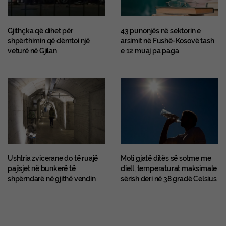
Gjithçka që dihet për
43 punonjës në sektorin e
shpërthimin që dëmtoi një
arsimit në Fushë-Kosovë tash
veturë në Gjilan
e 12 muaj pa paga
Ushtria zvicerane do të ruajë
Moti gjatë ditës së sotme me
pajisjet në bunkerë të
diell, temperaturat maksimale
shpërndarë në gjithë vendin
sërish deri në 38 gradë Celsius