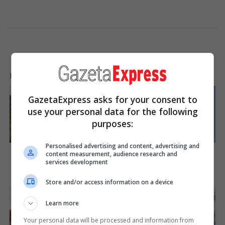
LAJME NGA INTERNETI
GazetaExpress asks for your consent to
use your personal data for the following
purposes:
Personalised advertising and content, advertising and
Disney’s Live-Action Simba
2025’s Most Impactful
content measurement, audience research and
Was Based On The Cutest
Celebrity Farewells
services development
Lion Cub Ever
Brainberries
Brainberries
Store and/or access information on a device
Learn more
Your personal data will be processed and information from