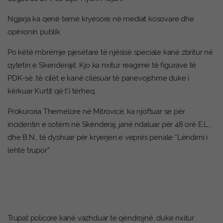
Ngjarja ka qenë temë kryesore në mediat kosovare dhe
opinionin publik.
Po këtë mbrëmje pjesëtarë të njësisë speciale kanë zbritur në
qytetin e Skenderajit. Kjo ka nxitur reagime të figurave të
PDK-së, të cilët e kanë cilësuar të panevojshme duke i
kërkuar Kurtit që t’i tërheq.
Prokuroria Themelore në Mitrovicë, ka njoftuar se për
incidentin e sotëm në Skënderaj, janë ndaluar për 48 orë E.L.,
dhe B.N., të dyshuar për kryerjen e veprës penale “Lëndimi i
lehtë trupor”.
Trupat policore kanë vazhduar të qëndrojnë, duke nxitur