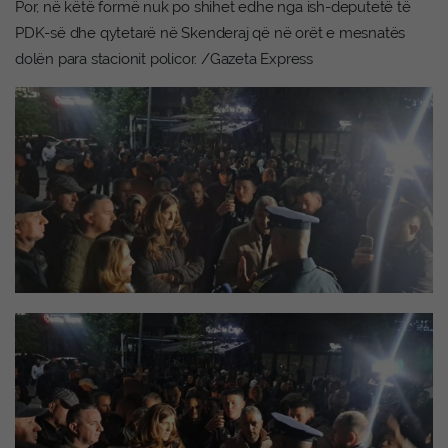
Por, në këtë formë nuk po shihet edhe nga ish-deputetë të
PDK-së dhe qytetarë në Skenderaj që në orët e mesnatës
dolën para stacionit policor. /Gazeta Express