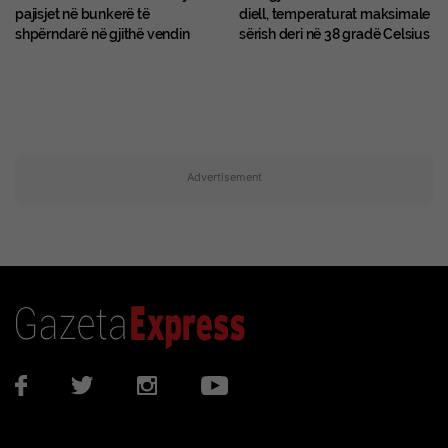
pajisjet në bunkerë të
diell, temperaturat maksimale
shpërndarë në gjithë vendin
sërish deri në 38 gradë Celsius
Advertisement