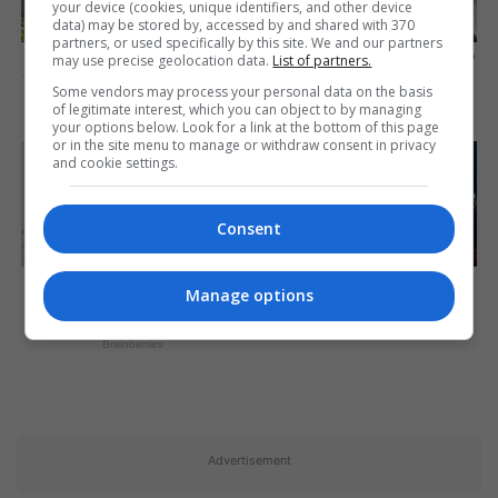
your device (cookies, unique identifiers, and other device
data) may be stored by, accessed by and shared with 370
partners, or used specifically by this site. We and our partners
Did You Notice How Natural
These Actors Didn't Want To
may use precise geolocation data.
List of partners.
Simba’s Movements Looked
Share The Spotlight
In The Movie?
Some vendors may process your personal data on the basis
Brainberries
of legitimate interest, which you can object to by managing
Brainberries
your options below. Look for a link at the bottom of this page
or in the site menu to manage or withdraw consent in privacy
and cookie settings.
Consent
Tropes Hollywood Invented
Iconic '90s Entertainment
Manage options
That Have Nothing To Do
Couples We'll Never Forget
With Reality
Brainberries
Brainberries
Advertisement