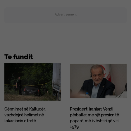
Advertisement
Te fundit
Gërmimet në Kalludër,
Presidenti iranian: Vendi
vazhdojnë hetimet në
përballet me një presion të
lokacionin e tretë
paparë, më i vështiri që viti
1979