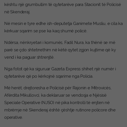
kështu një grumbullim të qytetarëve para Stacionit të Policisë
në Skenderaj.
Në mesin e tyre edhe ish-deputetja Ganimete Musliu, e cila ka
kërkuar sqarim se pse ka kaq shumë policë.
Ndërsa, nënkryetari i komunës, Fadil Nura, ka thënë se më
parë se çdo shtetrrethim në këtë qytet zgjon kujtime që ky
vend i ka paguar shtrenjtë.
Nga fotot që ka siguruar Gazeta Express shihet një numër i
qytetarëve që po kërkojnë sqarime nga Policia.
Më herët, drejtoresha e Policisë për Rajonin e Mitrovicës,
Afërdita Mikullovci, ka deklaruar se vendosja e Njësisë
Speciale Operative (NJSO) në pika kontrolli të enjten në
mbrëmje në Skenderaj është çështje rutinore policore dhe
operative.