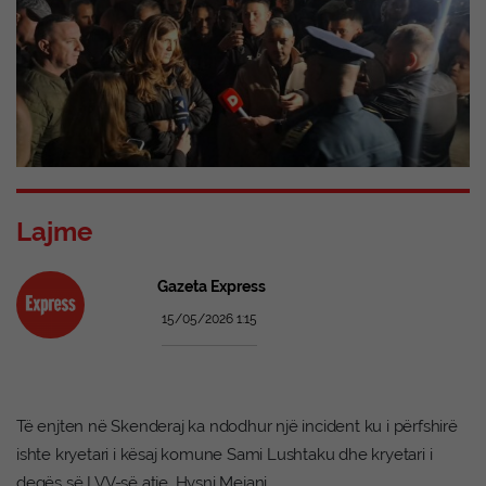
Lajme
Gazeta Express
15/05/2026 1:15
Të enjten në Skenderaj ka ndodhur një incident ku i përfshirë
ishte kryetari i kësaj komune Sami Lushtaku dhe kryetari i
degës së LVV-së atje, Hysni Mejani.