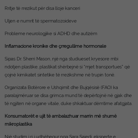
Rritje të rrezikut për disa lloje kanceri
Uljen e numrit të spermatozoideve
Probleme neurologjike si ADHD dhe autizëm
Inflamacione kronike dhe çrregullime hormonale
Sipas Dr. Sherri Mason, një nga studiueset kryesore mbi
ndotjen plastike, plastikat shërbejnë si “mjet transportues” që
çojnë kimikatet sintetike të rrezikshme në trupin tonë.
Organizata Botërore e Ushqimit dhe Bujqësisë (FAO) ka
paralajmëruar se disa grimca mund të depërtojnë në gjak dhe
të ngjiten në organe vitale, duke shkaktuar dëmtime afatgjata.
Konsumatorët e ujit të ambalazhuar marrin më shumë
mikroplastika
Një studim i ri i udhëhequr nga Sara Sajedi, eksperte e