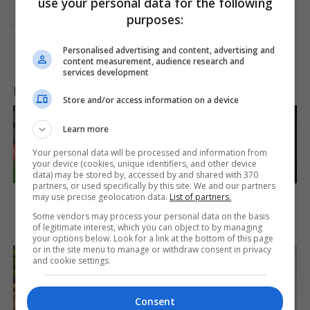
use your personal data for the following
purposes:
Personalised advertising and content, advertising and
content measurement, audience research and
services development
LAJME NGA INTERNETI
Store and/or access information on a device
Learn more
Your personal data will be processed and information from
your device (cookies, unique identifiers, and other device
data) may be stored by, accessed by and shared with 370
partners, or used specifically by this site. We and our partners
10 World Cup 2026 Facts
From Baddies To
may use precise geolocation data.
List of partners.
Every Football Fan Should
Sweethearts: 9 Actresses
Know
That Can Do It All!
Some vendors may process your personal data on the basis
of legitimate interest, which you can object to by managing
Brainberries
Brainberries
your options below. Look for a link at the bottom of this page
or in the site menu to manage or withdraw consent in privacy
and cookie settings.
Consent