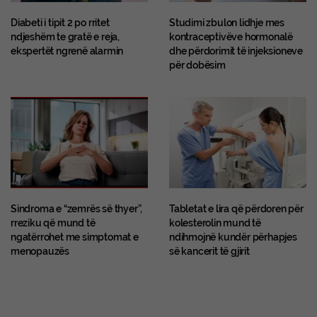
Diabeti i tipit 2 po rritet
Studimi zbulon lidhje mes
ndjeshëm te gratë e reja,
kontraceptivëve hormonalë
ekspertët ngrenë alarmin
dhe përdorimit të injeksioneve
për dobësim
Sindroma e “zemrës së thyer”,
Tabletat e lira që përdoren për
rreziku që mund të
kolesterolin mund të
ngatërrohet me simptomat e
ndihmojnë kundër përhapjes
menopauzës
së kancerit të gjirit