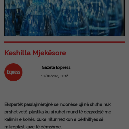
Keshilla Mjekësore
Gazeta Express
10/10/2025 20:18
Ekspertët paralajmërojnë se, ndonëse uji në shishe nuk
prishet vetë, plastika ku ai ruhet mund të degradojë me
kalimin e kohës, duke rritur rrezikun e përthithjes së
mikroplastikave të dëmshme.