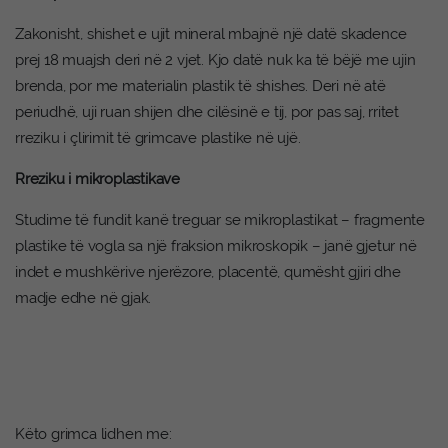
Zakonisht, shishet e ujit mineral mbajnë një datë skadence
prej 18 muajsh deri në 2 vjet. Kjo datë nuk ka të bëjë me ujin
brenda, por me materialin plastik të shishes. Deri në atë
periudhë, uji ruan shijen dhe cilësinë e tij, por pas saj, rritet
rreziku i çlirimit të grimcave plastike në ujë.
Rreziku i mikroplastikave
Studime të fundit kanë treguar se mikroplastikat – fragmente
plastike të vogla sa një fraksion mikroskopik – janë gjetur në
indet e mushkërive njerëzore, placentë, qumësht gjiri dhe
madje edhe në gjak.
Këto grimca lidhen me: