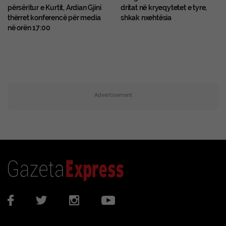
përsëritur e Kurtit, Ardian Gjini
dritat në kryeqytetet e tyre,
thërret konferencë për media
shkak nxehtësia
në orën 17:00
Advertisement