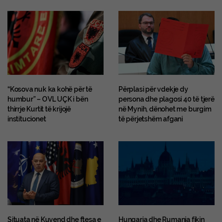
“Kosova nuk ka kohë për të
Përplasi për vdekje dy
humbur” – OVL UÇK i bën
persona dhe plagosi 40 të tjerë
thirrje Kurtit të krijojë
në Mynih, dënohet me burgim
institucionet
të përjetshëm afgani
Situata në Kuvend dhe ftesa e
Hungaria dhe Rumania fikin