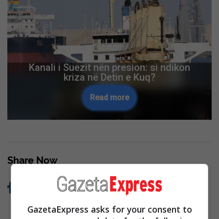
Kanali i Suezit nën presion: si ndikon
kriza në Detin e Kuq?
Read more
Share Now
GazetaExpress asks for your consent to