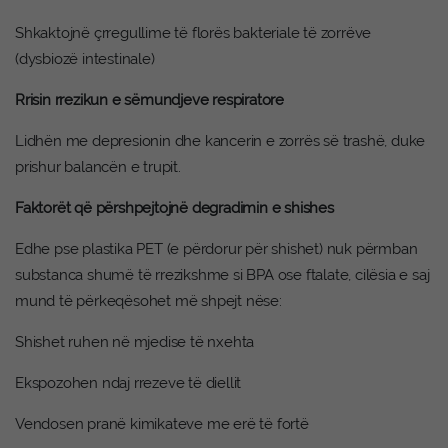
Shkaktojnë çrregullime të florës bakteriale të zorrëve
(dysbiozë intestinale)
Rrisin rrezikun e sëmundjeve respiratore
Lidhën me depresionin dhe kancerin e zorrës së trashë, duke
prishur balancën e trupit.
Faktorët që përshpejtojnë degradimin e shishes
Edhe pse plastika PET (e përdorur për shishet) nuk përmban
substanca shumë të rrezikshme si BPA ose ftalate, cilësia e saj
mund të përkeqësohet më shpejt nëse:
Shishet ruhen në mjedise të nxehta
Ekspozohen ndaj rrezeve të diellit
Vendosen pranë kimikateve me erë të fortë