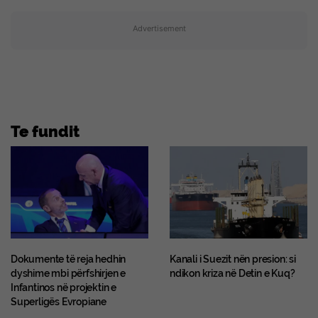
Advertisement
Te fundit
Dokumente të reja hedhin
Kanali i Suezit nën presion: si
dyshime mbi përfshirjen e
ndikon kriza në Detin e Kuq?
Infantinos në projektin e
Superligës Evropiane