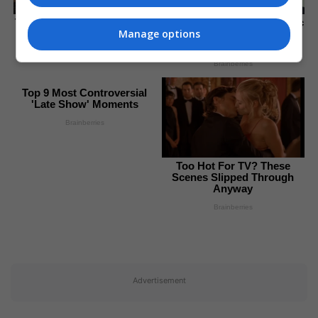
Top 8 People Living Strange
Who Will Take On The Iconic
Manage options
But Happy Lifestyles
Role Next? Bond Casting
Rumors
Brainberries
Brainberries
Top 9 Most Controversial
'Late Show' Moments
Brainberries
Too Hot For TV? These
Scenes Slipped Through
Anyway
Brainberries
Advertisement