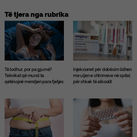
Të tjera nga rubrika
Të lodhur, por pa gjumë?
Injeksionet për dobësim lidhen
Teknikat që mund ta
me uljen e shtrimeve në spital
qetësojnë mendjen para fjetjes
për shkak të alkoolit