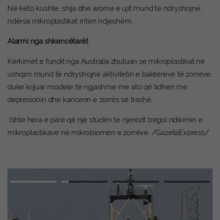
Në këto kushte, shija dhe aroma e ujit mund të ndryshojnë,
ndërsa mikroplastikat rriten ndjeshëm.
Alarmi nga shkencëtarët
Kërkimet e fundit nga Australia zbuluan se mikroplastikat në
ushqim mund të ndryshojnë aktivitetin e baktereve të zorrëve,
duke krijuar modele të ngjashme me ato që lidhen me
depresionin dhe kancerin e zorrës së trashë.
Ishte hera e parë që një studim te njerëzit tregoi ndikimin e
mikroplastikave në mikrobiomën e zorrëve. /GazetaExpress/