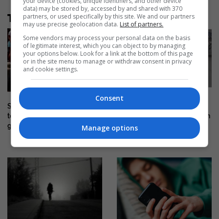
your device (cookies, unique identifiers, and other device
data) may be stored by, accessed by and shared with 370
Të tjera nga rubrika
partners, or used specifically by this site. We and our partners
may use precise geolocation data.
List of partners.
Some vendors may process your personal data on the basis
of legitimate interest, which you can object to by managing
your options below. Look for a link at the bottom of this page
or in the site menu to manage or withdraw consent in privacy
and cookie settings.
Consent
Sllovakia thyen rekordin,
Tërmeti në Japoni, momenti
temperaturat shkojnë në 42.2
kur kirurgët mbrojnë pacientin
gradë
me trupat e tyre gjatë
Manage options
operacionit