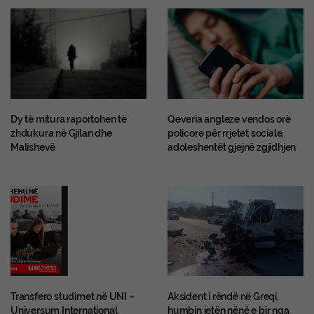
Dy të mitura raportohen të
Qeveria angleze vendos orë
zhdukura në Gjilan dhe
policore për rrjetet sociale,
Malishevë
adoleshentët gjejnë zgjidhjen
Transfero studimet në UNI –
Aksident i rëndë në Greqi,
Universum International
humbin jetën nënë e bir nga