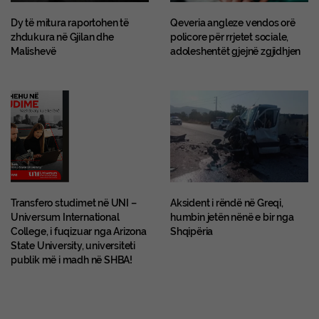
Dy të mitura raportohen të
Qeveria angleze vendos orë
zhdukura në Gjilan dhe
policore për rrjetet sociale,
Malishevë
adoleshentët gjejnë zgjidhjen
Transfero studimet në UNI –
Aksident i rëndë në Greqi,
Universum International
humbin jetën nënë e bir nga
College, i fuqizuar nga Arizona
Shqipëria
State University, universiteti
publik më i madh në SHBA!