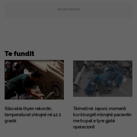
Advertisement
Te fundit
Sllovakia thyen rekordin,
Tërmeti në Japoni, momenti
temperaturat shkojnë në 42.2
kur kirurgët mbrojnë pacientin
gradë
me trupat e tyre gjatë
operacionit