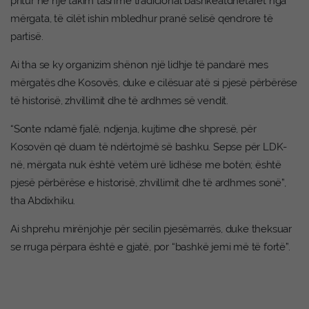
pritur në një takim tashmë tradicional bashkëatdhetarët nga
mërgata, të cilët ishin mbledhur pranë selisë qendrore të
partisë.
Ai tha se ky organizim shënon një lidhje të pandarë mes
mërgatës dhe Kosovës, duke e cilësuar atë si pjesë përbërëse
të historisë, zhvillimit dhe të ardhmes së vendit.
“Sonte ndamë fjalë, ndjenja, kujtime dhe shpresë, për
Kosovën që duam të ndërtojmë së bashku. Sepse për LDK-
në, mërgata nuk është vetëm urë lidhëse me botën; është
pjesë përbërëse e historisë, zhvillimit dhe të ardhmes sonë”,
tha Abdixhiku.
Ai shprehu mirënjohje për secilin pjesëmarrës, duke theksuar
se rruga përpara është e gjatë, por “bashkë jemi më të fortë”.