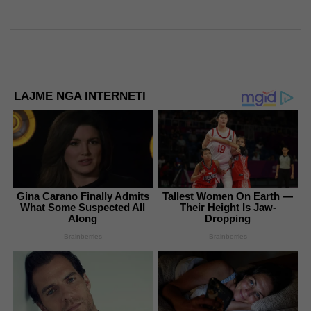
LAJME NGA INTERNETI
Gina Carano Finally Admits
Tallest Women On Earth —
What Some Suspected All
Their Height Is Jaw-
Along
Dropping
Brainberries
Brainberries