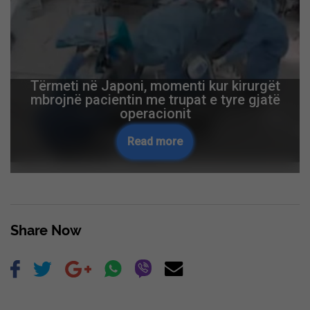
Dy të mitura raportohen të zhdukura në
Gjilan dhe Malishevë
Read more
Skip Ad ❯
Share Now