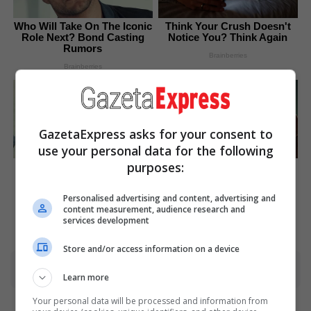
Who Will Take On The Iconic
Think Your Crush Doesn't
Role Next? Bond Casting
Notice You? Think Again
Rumors
Brainberries
Brainberries
GazetaExpress asks for your consent to
use your personal data for the following
You'll Be Amazed By The
Tarantino Wants To End His
purposes:
Blue Lagoon Stars Today
Career With This Movie?
Brainberries
Brainberries
Personalised advertising and content, advertising and
content measurement, audience research and
services development
Store and/or access information on a device
Advertisement
Learn more
Your personal data will be processed and information from