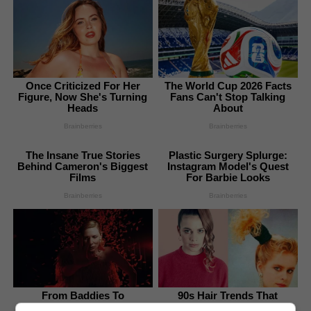
Once Criticized For Her
The World Cup 2026 Facts
Figure, Now She's Turning
Fans Can't Stop Talking
Heads
About
Brainberries
Brainberries
The Insane True Stories
Plastic Surgery Splurge:
Behind Cameron's Biggest
Instagram Model's Quest
Films
For Barbie Looks
Brainberries
Brainberries
From Baddies To
90s Hair Trends That
Sweethearts: These 9
Screamed "Please Don't