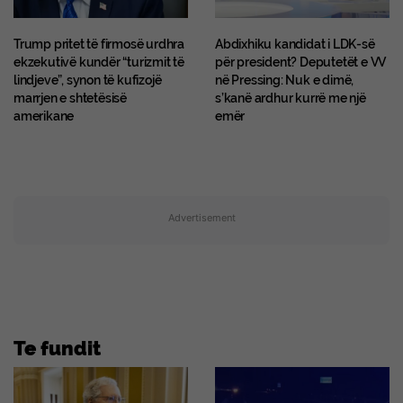
Trump pritet të firmosë urdhra
Abdixhiku kandidat i LDK-së
ekzekutivë kundër “turizmit të
për president? Deputetët e VV
lindjeve”, synon të kufizojë
në Pressing: Nuk e dimë,
marrjen e shtetësisë
s’kanë ardhur kurrë me një
amerikane
emër
Advertisement
Te fundit