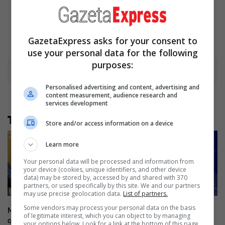
Actresses Can Do It All
Try"
Brainberries
Brainberries
GazetaExpress asks for your consent to
use your personal data for the following
purposes:
Advertisement
Personalised advertising and content, advertising and
content measurement, audience research and
services development
Të tjera nga rubrika
Store and/or access information on a device
Learn more
Your personal data will be processed and information from
your device (cookies, unique identifiers, and other device
data) may be stored by, accessed by and shared with 370
partners, or used specifically by this site. We and our partners
may use precise geolocation data.
List of partners.
Some vendors may process your personal data on the basis
Mitch McConnell del nga
E dhimbshme, 38-vjeçari nga
of legitimate interest, which you can object to by managing
qendra e rehabilitimit pas disa
Kosova humb jetën në një
your options below. Look for a link at the bottom of this page