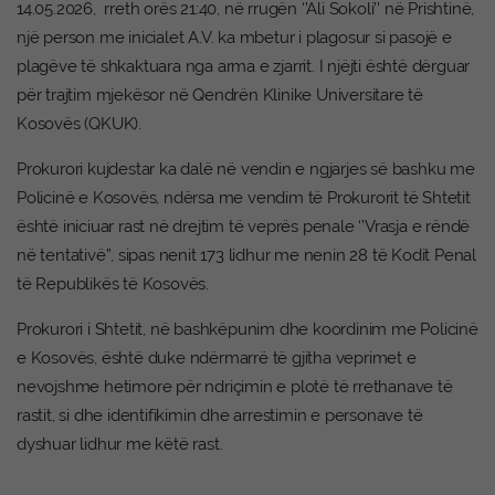
14.05.2026, rreth orës 21:40, në rrugën ‘’Ali Sokoli’’ në Prishtinë,
një person me inicialet A.V. ka mbetur i plagosur si pasojë e
plagëve të shkaktuara nga arma e zjarrit. I njëjti është dërguar
për trajtim mjekësor në Qendrën Klinike Universitare të
Kosovës (QKUK).
Prokurori kujdestar ka dalë në vendin e ngjarjes së bashku me
Policinë e Kosovës, ndërsa me vendim të Prokurorit të Shtetit
është iniciuar rast në drejtim të veprës penale ‘’Vrasja e rëndë
në tentativë’’, sipas nenit 173 lidhur me nenin 28 të Kodit Penal
të Republikës të Kosovës.
Prokurori i Shtetit, në bashkëpunim dhe koordinim me Policinë
e Kosovës, është duke ndërmarrë të gjitha veprimet e
nevojshme hetimore për ndriçimin e plotë të rrethanave të
rastit, si dhe identifikimin dhe arrestimin e personave të
dyshuar lidhur me këtë rast.