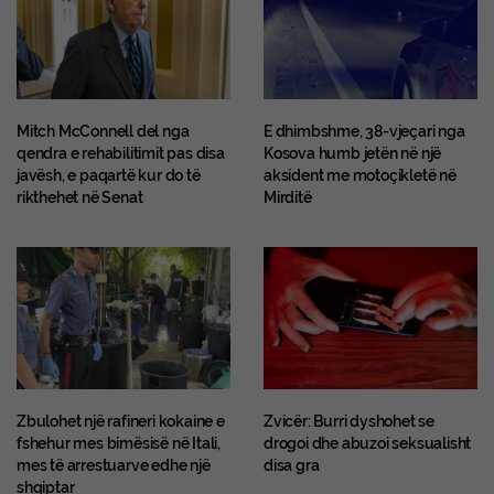
Mitch McConnell del nga
E dhimbshme, 38-vjeçari nga
qendra e rehabilitimit pas disa
Kosova humb jetën në një
javësh, e paqartë kur do të
aksident me motoçikletë në
rikthehet në Senat
Mirditë
Zbulohet një rafineri kokaine e
Zvicër: Burri dyshohet se
fshehur mes bimësisë në Itali,
drogoi dhe abuzoi seksualisht
mes të arrestuarve edhe një
disa gra
shqiptar