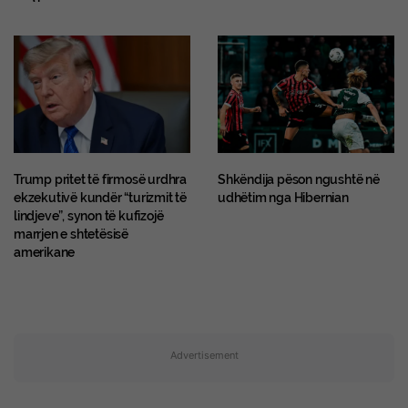
Trump pritet të firmosë urdhra
Shkëndija pëson ngushtë në
ekzekutivë kundër “turizmit të
udhëtim nga Hibernian
lindjeve”, synon të kufizojë
marrjen e shtetësisë
amerikane
Advertisement