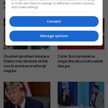
javësh, e paqartë kur do të
aksident me motoçikletë në
or in the site menu to manage or withdraw consent in privacy
and cookie settings.
rikthehet në Senat
Mirditë
Consent
Manage options
Zbulohet një rafineri kokaine e
Zvicër: Burri dyshohet se
fshehur mes bimësisë në Itali,
drogoi dhe abuzoi seksualisht
mes të arrestuarve edhe një
disa gra
shqiptar